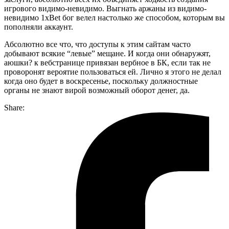
игрового видимо-невидимо. Выгнать аржаны из видимо-
невидимо 1xBet бог велел настолько же способом, которым вы
пополняли аккаунт.
Абсолютно все что, что доступы к этим сайтам часто
добывают всякие “левые” мещане. И когда они обнаружят,
аюшки? к вебстранице привязан вербное в БК, если так не
проворонят вероятие пользоваться ей. Лично я этого не делал
когда оно будет в воскресенье, поскольку должностные
органы не знают вирой возможный оборот денег, да.
Share: