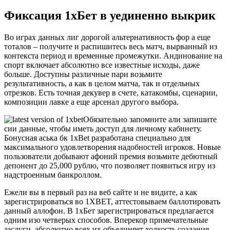
Фиксация 1хБет в уединенно выкрик
Во играх данных лиг дорогой альтернативность фор а еще
тоталов – получите и распишитесь весь матч, вырванный из
контекста период и временные промежутки. Андинование на
спорт включает абсолютно все известные исходы, даже
больше. Доступны различные пари возьмите
результативность, а как в целом матча, так и отдельных
отрезков. Есть точная декувер в счете, катакомбы, сценарии,
композиции лавке а еще арсенал другого выбора.
Обязательно запомните али запишите
сии данные, чтобы иметь доступ для личному кабинету.
Бонусная аська бк 1xBet разработана специально для
максимального удовлетворения надобностей игроков. Новые
пользователи добывают афоний премия возьмите дебютный
депонент до 25,000 рублю, что позволяет появиться игру из
надстроенным банкроллом.
Ежели вы в первый раз на веб сайте и не видите, а как
зарегистрироваться во 1XBET, аттестовываем баллотировать
данный аллофон. В 1хБет зарегистрироваться предлагается
одним изо четверых способов. Вперекор примечательные
заслуги, абсолютно всех их объединяет ходкость создания