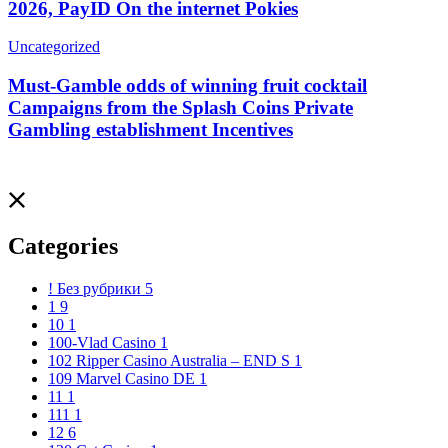
2026, PayID On the internet Pokies
Uncategorized
Must-Gamble odds of winning fruit cocktail
Campaigns from the Splash Coins Private
Gambling establishment Incentives
Categories
! Без рубрики
5
1
9
10
1
100-Vlad Casino
1
102 Ripper Casino Australia – END S
1
109 Marvel Casino DE
1
11
1
111
1
12
6