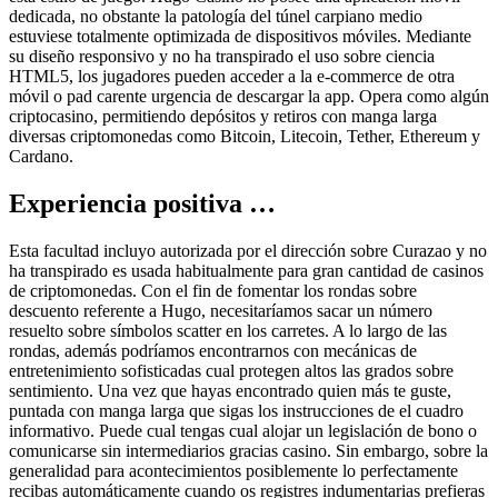
dedicada, no obstante la patologí­a del túnel carpiano medio
estuviese totalmente optimizada de dispositivos móviles. Mediante
su diseño responsivo y no ha transpirado el uso sobre ciencia
HTML5, los jugadores pueden acceder a la e-commerce de otra
móvil o pad carente urgencia de descargar la app. Opera como algún
criptocasino, permitiendo depósitos y retiros con manga larga
diversas criptomonedas como Bitcoin, Litecoin, Tether, Ethereum y
Cardano.
Experiencia positiva …
Esta facultad incluyo autorizada por el dirección sobre Curazao y no
ha transpirado es usada habitualmente para gran cantidad de casinos
de criptomonedas. Con el fin de fomentar los rondas sobre
descuento referente a Hugo, necesitarí­amos sacar un número
resuelto sobre símbolos scatter en los carretes. A lo largo de las
rondas, además podrí­amos encontrarnos con mecánicas de
entretenimiento sofisticadas cual protegen altos las grados sobre
sentimiento. Una vez que hayas encontrado quien más te guste,
puntada con manga larga que sigas los instrucciones de el cuadro
informativo. Puede cual tengas cual alojar un legislación de bono o
comunicarse sin intermediarios gracias casino. Sin embargo, sobre la
generalidad para acontecimientos posiblemente lo perfectamente
recibas automáticamente cuando os registres indumentarias prefieras