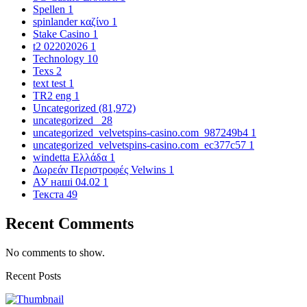
Spellen
1
spinlander καζίνο
1
Stake Casino
1
t2 02202026
1
Technology
10
Texs
2
text test
1
TR2 eng
1
Uncategorized
(81,972)
uncategorized_
28
uncategorized_velvetspins-casino.com_987249b4
1
uncategorized_velvetspins-casino.com_ec377c57
1
windetta Ελλάδα
1
Δωρεάν Περιστροφές Velwins
1
АУ наші 04.02
1
Текста
49
Recent Comments
No comments to show.
Recent Posts