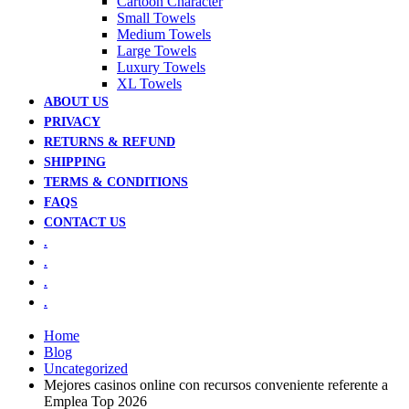
Cartoon Character
Small Towels
Medium Towels
Large Towels
Luxury Towels
XL Towels
ABOUT US
PRIVACY
RETURNS & REFUND
SHIPPING
TERMS & CONDITIONS
FAQS
CONTACT US
.
.
.
.
Home
Blog
Uncategorized
Mejores casinos online con recursos conveniente referente a
Emplea Top 2026