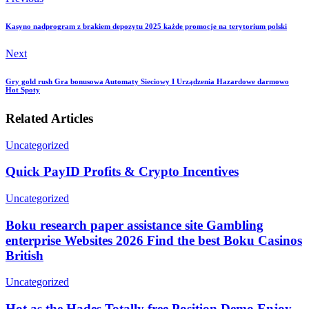
Kasyno nadprogram z brakiem depozytu 2025 każde promocje na terytorium polski
Next
Gry gold rush Gra bonusowa Automaty Sieciowy I Urządzenia Hazardowe darmowo
Hot Spoty
Related Articles
Uncategorized
Quick PayID Profits & Crypto Incentives
Uncategorized
Boku research paper assistance site Gambling
enterprise Websites 2026 Find the best Boku Casinos
British
Uncategorized
Hot as the Hades Totally free Position Demo Enjoy