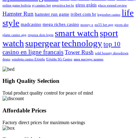
giros grátis
online game bolivia
ej cassino bet
esportiva bet br
gluco extend review
life
Hamster Run
hamster run game
ivibet com br
legionbet casino
style
madcasino
mega riches casino
money-x
nn55 bet app
pirots slot
smart watch
sport
platin casino app
riqueza slots login
watch
supergear
technology
top 10
casino en ligne francais
Tower Rush
wild bounty showdown
demo
windetta casino Ελλάδα
Ελλάδα SG Casino
авиа мастерс казино
High Quality Selection
Total product quality control for peace of mind
Affordable Prices
Factory direct prices for maximum savings