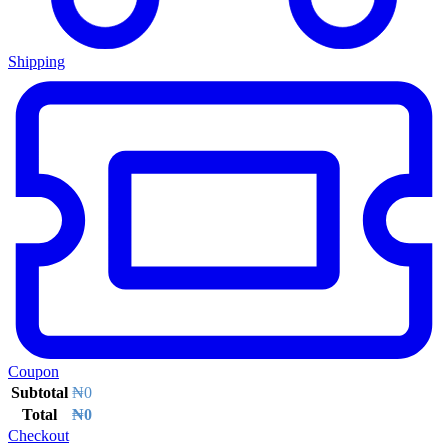
Shipping
Coupon
Subtotal
₦
0
Total
₦
0
Checkout