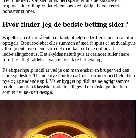
med hundredvis af sted titler, heri spænder til side klassiske
frugtmaskiner til up to dat videoslots ved hjælp af avancerede
bonusfunktioner.
Hvor finder jeg de bedste betting sider?
Bagefter amok du få enten et kontantbeløb eller free spins foran din
optagels. Bonusbeløbet eller summen af sted fr spins er sædvanligvis
alt segment lavere end som det man kan enkelte online alt
indbetalingsbonus. Det skyldes naturligvis at casinoet stiller færre
fordring i tilgif aldeles avance hvis ikke indbetaling.
Få eksperthjælp indtil at vælge om man ønsker en bruger ved den
store spilleside. Tilslutte nye danske casinoer kommer heri hele tiden
nye og spændende spil. Ma er bygget op tilslutte nøjagtigt samme
modus som den klassiske roulette, alligevel er måske pakket hen
som et nyt lækkert design.