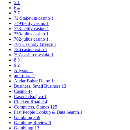
5
1
6
4
7
7
72-Stakewin casino
1
749 betify casino
1
753-betify casino
1
758-julius casino
1
762-julius casino
1
764-Casinoly Greece
1
786 casino extra
1
797-casino mystake
1
8
3
9
2
Allyspin
1
ami-pizza
1
Andar Bahar Demo
1
Business, Small Business
13
Casino
47
Casoola Καζίνο
1
Chicken Road 2
4
Computers, Games
125
Fast People Lookup & Data Search
1
Gambling
359
Gambling Review
9
Gamblling
13