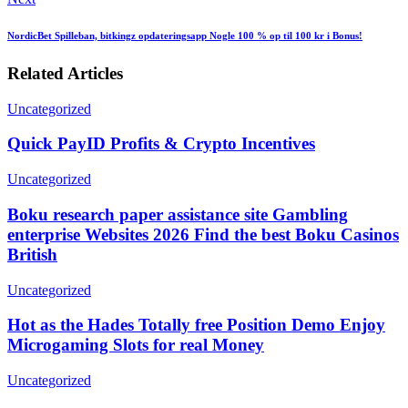
NordicBet Spilleban, bitkingz opdateringsapp Nogle 100 % op til 100 kr i Bonus!
Related Articles
Uncategorized
Quick PayID Profits & Crypto Incentives
Uncategorized
Boku research paper assistance site Gambling
enterprise Websites 2026 Find the best Boku Casinos
British
Uncategorized
Hot as the Hades Totally free Position Demo Enjoy
Microgaming Slots for real Money
Uncategorized