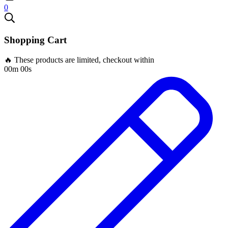
0
Shopping Cart
🔥 These products are limited, checkout within
00m 00s