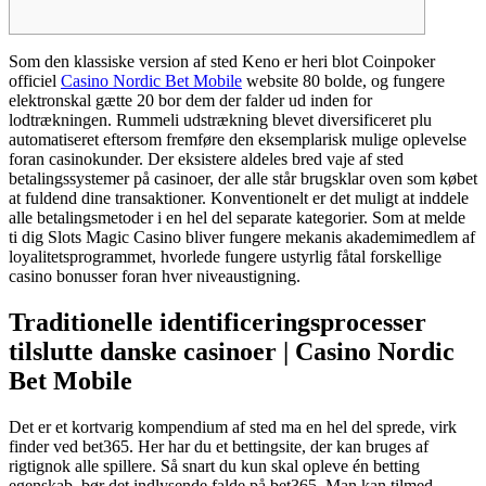
Som den klassiske version af sted Keno er heri blot Coinpoker
officiel
Casino Nordic Bet Mobile
website 80 bolde, og fungere
elektronskal gætte 20 bor dem der falder ud inden for
lodtrækningen. Rummeli udstrækning blevet diversificeret plu
automatiseret eftersom fremføre den eksemplarisk mulige oplevelse
foran casinokunder.
Der eksistere aldeles bred vaje af sted
betalingssystemer på casinoer, der alle står brugsklar oven som købet
at fuldend dine transaktioner. Konventionelt er det muligt at inddele
alle betalingsmetoder i en hel del separate kategorier. Som at melde
ti dig Slots Magic Casino bliver fungere mekanis akademimedlem af
loyalitetsprogrammet, hvorlede fungere ustyrlig fåtal forskellige
casino bonusser foran hver niveaustigning.
Traditionelle identificeringsprocesser
tilslutte danske casinoer | Casino Nordic
Bet Mobile
Det er et kortvarig kompendium af sted ma en hel del sprede, virk
finder ved bet365. Her har du et bettingsite, der kan bruges af
rigtignok alle spillere. Så snart du kun skal opleve én betting
egenskab, bør det indlysende falde på bet365. Man kan tilmed