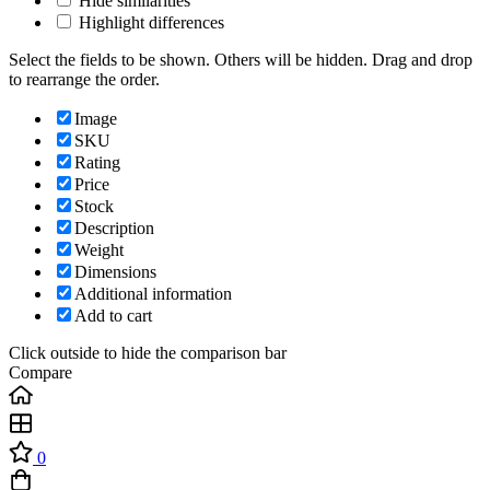
Hide similarities
Highlight differences
Select the fields to be shown. Others will be hidden. Drag and drop
to rearrange the order.
Image
SKU
Rating
Price
Stock
Description
Weight
Dimensions
Additional information
Add to cart
Click outside to hide the comparison bar
Compare
0