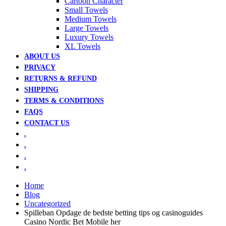
Cartoon Character
Small Towels
Medium Towels
Large Towels
Luxury Towels
XL Towels
ABOUT US
PRIVACY
RETURNS & REFUND
SHIPPING
TERMS & CONDITIONS
FAQS
CONTACT US
.
.
.
.
Home
Blog
Uncategorized
Spilleban Opdage de bedste betting tips og casinoguides
Casino Nordic Bet Mobile her