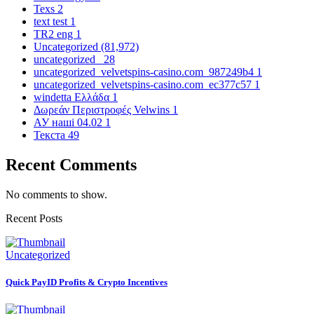
Texs
2
text test
1
TR2 eng
1
Uncategorized
(81,972)
uncategorized_
28
uncategorized_velvetspins-casino.com_987249b4
1
uncategorized_velvetspins-casino.com_ec377c57
1
windetta Ελλάδα
1
Δωρεάν Περιστροφές Velwins
1
АУ наші 04.02
1
Текста
49
Recent Comments
No comments to show.
Recent Posts
Uncategorized
Quick PayID Profits & Crypto Incentives