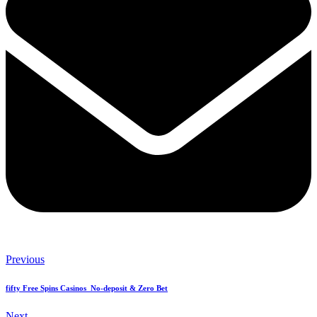
Previous
fifty Free Spins Casinos ️ No-deposit & Zero Bet
Next