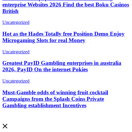
enterprise Websites 2026 Find the best Boku Casinos
British
Uncategorized
Hot as the Hades Totally free Position Demo Enjoy
Microgaming Slots for real Money
Uncategorized
Greatest PayID Gambling enterprises in australia
2026, PayID On the internet Pokies
Uncategorized
Must-Gamble odds of winning fruit cocktail
Campaigns from the Splash Coins Private
Gambling establishment Incentives