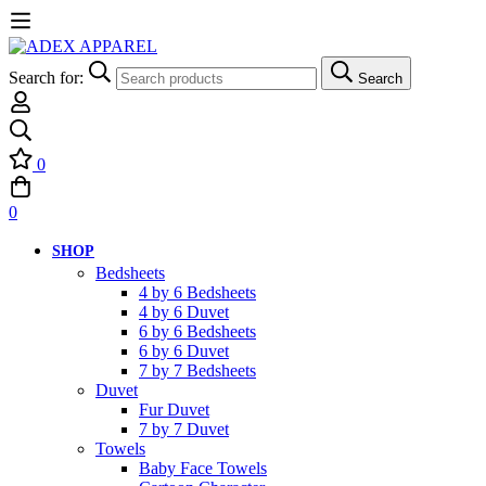
Search for:
Search
0
0
SHOP
Bedsheets
4 by 6 Bedsheets
4 by 6 Duvet
6 by 6 Bedsheets
6 by 6 Duvet
7 by 7 Bedsheets
Duvet
Fur Duvet
7 by 7 Duvet
Towels
Baby Face Towels