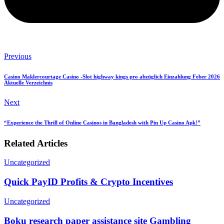
Previous
Casino Maklercourtage Casino -Slot highway kings pro abzüglich Einzahlung Feber 2026
Aktuelle Verzeichnis
Next
“Experience the Thrill of Online Casinos in Bangladesh with Pin Up Casino Apk!”
Related Articles
Uncategorized
Quick PayID Profits & Crypto Incentives
Uncategorized
Boku research paper assistance site Gambling