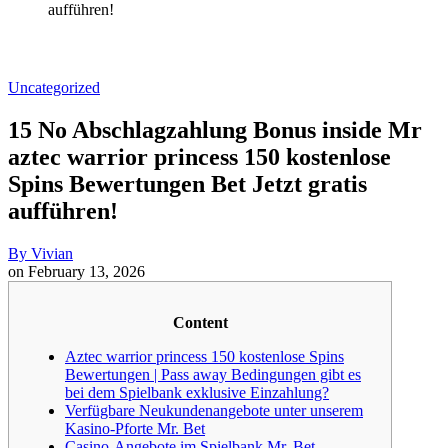
aufführen!
Uncategorized
15 No Abschlagzahlung Bonus inside Mr
aztec warrior princess 150 kostenlose
Spins Bewertungen Bet Jetzt gratis
aufführen!
By
Vivian
on
February 13, 2026
Content
Aztec warrior princess 150 kostenlose Spins
Bewertungen | Pass away Bedingungen gibt es
bei dem Spielbank exklusive Einzahlung?
Verfügbare Neukundenangebote unter unserem
Kasino-Pforte Mr. Bet
Casino-Angebote im Spielbank Mr. Bet