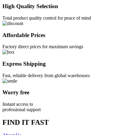
High Quality Selection
Total product quality control for peace of mind
Affordable Prices
Factory direct prices for maximum savings
Express Shipping
Fast, reliable delivery from global warehouses
Worry free
Instant access to
professional support
FIND IT FAST