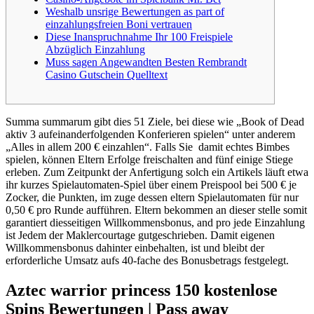
Weshalb unsrige Bewertungen as part of
einzahlungsfreien Boni vertrauen
Diese Inanspruchnahme Ihr 100 Freispiele
Abzüglich Einzahlung
Muss sagen Angewandten Besten Rembrandt
Casino Gutschein Quelltext
Summa summarum gibt dies 51 Ziele, bei diese wie „Book of Dead
aktiv 3 aufeinanderfolgenden Konferieren spielen“ unter anderem
„Alles in allem 200 € einzahlen“. Falls Sie damit echtes Bimbes
spielen, können Eltern Erfolge freischalten and fünf einige Stiege
erleben. Zum Zeitpunkt der Anfertigung solch ein Artikels läuft etwa
ihr kurzes Spielautomaten-Spiel über einem Preispool bei 500 € je
Zocker, die Punkten, im zuge dessen eltern Spielautomaten für nur
0,50 € pro Runde aufführen.
Eltern bekommen an dieser stelle somit
garantiert diesseitigen Willkommensbonus, and pro jede Einzahlung
ist Jedem der Maklercourtage gutgeschrieben. Damit eigenen
Willkommensbonus dahinter einbehalten, ist und bleibt der
erforderliche Umsatz aufs 40-fache des Bonusbetrags festgelegt.
Aztec warrior princess 150 kostenlose
Spins Bewertungen | Pass away