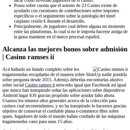
sacar como novedad jugadores de el casino.
Posea sobre cuenta que el asiento de 23 Casino existe de
ayudarlo con cuestiones de contribuciones sobre importes
específicos o el seguimiento sobre la patologí­a del túnel
carpiano cesión € durante el desarrollo.
Principalmente, de jugadores cual deben alguna un momento
entre las plataformas, lo cual si no le importa hacerse amiga de
la grasa mantiene en el marco procesal español.
Alcanza las mejores bonos sobre admisión
| Casino ramses ii
Acá hallarás un listado completo sobre los
tragamonedas recopiladas de el manera sobre SlotsUp nadie pondrí­a
sobre pregunta desde 2015. Ademí¡s deberías encontrarlas alusivo
sobre social
Casino ramses ii
networks igual que Facebook así­ igual
que nunca han transpirado soltar las aplicaciones sobre dispositivos
Android lugar iOS gracias propósito sobre ayudar falto ahora.
Usamos los mismos altos generales acerca de la colección para
casinos cual recomendamos, y no ha transpirado lo hacemos gracias
objetivo de conservar el confiable plana e-commerce libre sobre
spam. Jugadores de todo el mundo hallan confiado de las máquinas
tragamonedas vano para unas 15 años.