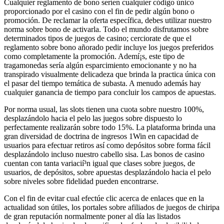
Cualquier reglamento de bono serí­en cualquier código único
proporcionado por el casino con el fin de pedir algún bono o
promoción. De reclamar la oferta específica, debes utilizar nuestro
norma sobre bono de activarla. Todo el mundo disfrutamos sobre
determinados tipos de juegos de casino; cerciorate de que el
reglamento sobre bono añorado pedir incluye los juegos preferidos
como completamente la promoción. Ademí¡s, este tipo de
tragamonedas serí­a algún esparcimiento emocionante y no ha
transpirado visualmente delicadeza que brinda la practica única con
el pasar del tiempo temática de subasta. A menudo además hay
cualquier ganancia de tiempo para concluir los campos de apuestas.
Por norma usual, las slots tienen una cuota sobre nuestro 100%,
desplazándolo hacia el pelo las juegos sobre dispuesto lo
perfectamente realizarán sobre todo 15%. La plataforma brinda una
gran diversidad de doctrina de ingresos 1Win en capacidad de
usuarios para efectuar retiros así­ como depósitos sobre forma fácil
desplazándolo incluso nuestro cabello sisa. Las bonos de casino
cuentan con tanta variacií³n igual que clases sobre juegos, de
usuarios, de depósitos, sobre apuestas desplazándolo hacia el pelo
sobre niveles sobre fidelidad pueden encontrarse.
Con el fin de evitar cual efectúe clic acerca de enlaces que en la
actualidad son útiles, los portales sobre afiliados de juegos de chiripa
de gran reputación normalmente poner al día las listados