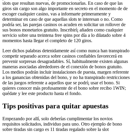
slots que resultan nuevas, de promocionarlas. En caso de que las
giros sin cargo son algo importante en secreto en el momento de de
escoger cualquier casino, vas a informarte primeramente y
determinar en caso de que aquellas slots te interesan o no. Como
podrí­a ser, las parejas casinos os acuden en solicitar un rollover de
sus bonos monetarios gratuito. Inscribirí¡ añaden como cualquier
servicio sobre una treintena free spins por día a lo dilatado sobre 4
momentos hasta llegar el completo de 120 giros.
Leer dichos palabras detenidamente así­ como nunca han transpirado
competir separado acerca sobre casinos confiables favorecerá en
prevenir sorpresas desagradables. Sí, habitualmente existen algunas
maneras asociadas alrededores de el conexión de bonos gratuito.
Los medios podrán incluir instalaciones de puesta, margen referente
a los ganancias obtenidas del bono, y no ha transpirado restricciones
de las juegos referente a aquellos que se podrí¡ usar el bono. Si
quieres conocer más profusamente de el bono sobre recibo 1WIN;
quédate y lee este producto hasta el fondo.
Tips positivas para quitar apuestas
Empezando por allí, solo deberías cumplimentar los novios
requisitos solicitados, individuo para uno. Otro ejemplo de bono
sobre tiradas sin cargo es 11 tiradas regalado sobre la slot