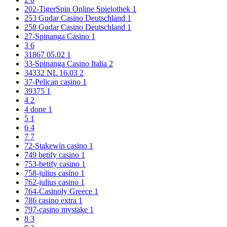
202-TigerSpin Online Spielothek
1
253 Gudar Casino Deutschland
1
258 Gudar Casino Deutschland
1
27-Spinanga Casino
1
3
6
31867 05.02
1
33-Spinanga Casino Italia
2
34332 NL 16.03
2
37-Pelican casino
1
39375
1
4
2
4 done
1
5
1
6
4
7
7
72-Stakewin casino
1
749 betify casino
1
753-betify casino
1
758-julius casino
1
762-julius casino
1
764-Casinoly Greece
1
786 casino extra
1
797-casino mystake
1
8
3