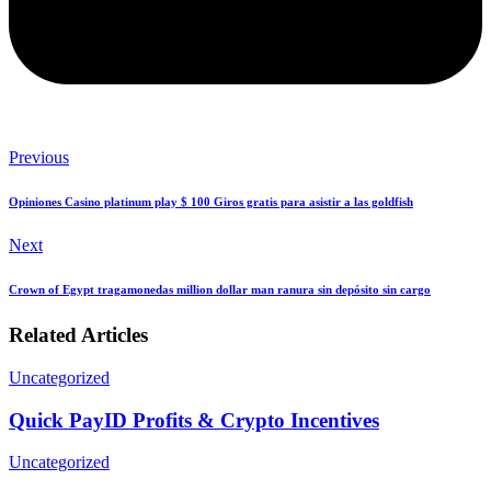
Previous
Opiniones Casino platinum play $ 100 Giros gratis para asistir a las goldfish
Next
Crown of Egypt tragamonedas million dollar man ranura sin depósito sin cargo
Related Articles
Uncategorized
Quick PayID Profits & Crypto Incentives
Uncategorized