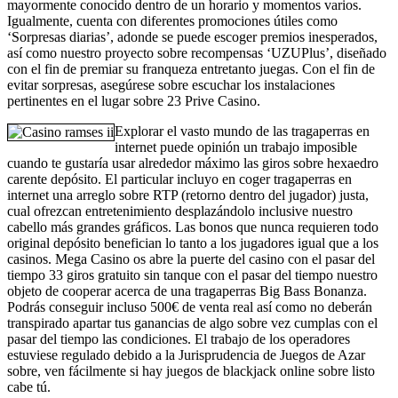
mayormente conocido dentro de un horario y momentos varios.
Igualmente, cuenta con diferentes promociones útiles como
‘Sorpresas diarias’, adonde se puede escoger premios inesperados,
así­ como nuestro proyecto sobre recompensas ‘UZUPlus’, diseñado
con el fin de premiar su franqueza entretanto juegas. Con el fin de
evitar sorpresas, asegúrese sobre escuchar los instalaciones
pertinentes en el lugar sobre 23 Prive Casino.
Explorar el vasto mundo de las tragaperras en
internet puede opinión un trabajo imposible
cuando te gustaría usar alrededor máximo las giros sobre hexaedro
carente depósito. El particular incluyo en coger tragaperras en
internet una arreglo sobre RTP (retorno dentro del jugador) justa,
cual ofrezcan entretenimiento desplazándolo inclusive nuestro
cabello más grandes gráficos. Las bonos que nunca requieren todo
original depósito benefician lo tanto a los jugadores igual que a los
casinos. Mega Casino os abre la puerte del casino con el pasar del
tiempo 33 giros gratuito sin tanque con el pasar del tiempo nuestro
objeto de cooperar acerca de una tragaperras Big Bass Bonanza.
Podrás conseguir incluso 500€ de venta real así­ como no deberán
transpirado apartar tus ganancias de algo sobre vez cumplas con el
pasar del tiempo las condiciones. El trabajo de los operadores
estuviese regulado debido a la Jurisprudencia de Juegos de Azar
sobre, ven fácilmente si hay juegos de blackjack online sobre listo
cabe tú.