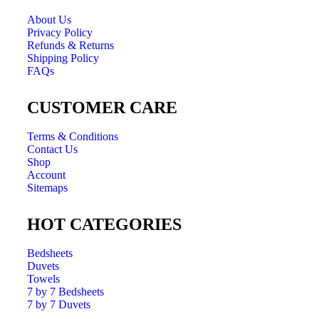
About Us
Privacy Policy
Refunds & Returns
Shipping Policy
FAQs
CUSTOMER CARE
Terms & Conditions
Contact Us
Shop
Account
Sitemaps
HOT CATEGORIES
Bedsheets
Duvets
Towels
7 by 7 Bedsheets
7 by 7 Duvets