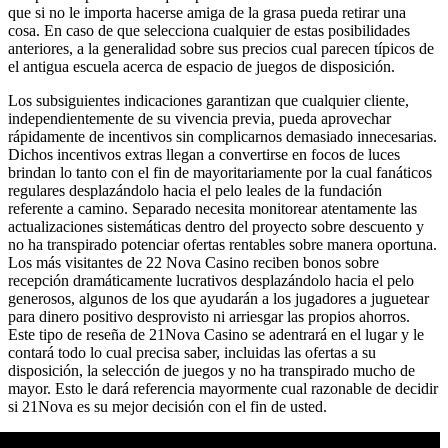
que si no le importa hacerse amiga de la grasa pueda retirar una
cosa. En caso de que selecciona cualquier de estas posibilidades
anteriores, a la generalidad sobre sus precios cual parecen típicos de
el antigua escuela acerca de espacio de juegos de disposición.
Los subsiguientes indicaciones garantizan que cualquier cliente,
independientemente de su vivencia previa, pueda aprovechar
rápidamente de incentivos sin complicarnos demasiado innecesarias.
Dichos incentivos extras llegan a convertirse en focos de luces
brindan lo tanto con el fin de mayoritariamente por la cual fanáticos
regulares desplazándolo hacia el pelo leales de la fundación
referente a camino. Separado necesita monitorear atentamente las
actualizaciones sistemáticas dentro del proyecto sobre descuento y
no ha transpirado potenciar ofertas rentables sobre manera oportuna.
Los más visitantes de 22 Nova Casino reciben bonos sobre
recepción dramáticamente lucrativos desplazándolo hacia el pelo
generosos, algunos de los que ayudarán a los jugadores a juguetear
para dinero positivo desprovisto ni arriesgar las propios ahorros.
Este tipo de reseña de 21Nova Casino se adentrará en el lugar y le
contará todo lo cual precisa saber, incluidas las ofertas a su
disposición, la selección de juegos y no ha transpirado mucho de
mayor. Esto le dará referencia mayormente cual razonable de decidir
si 21Nova es su mejor decisión con el fin de usted.