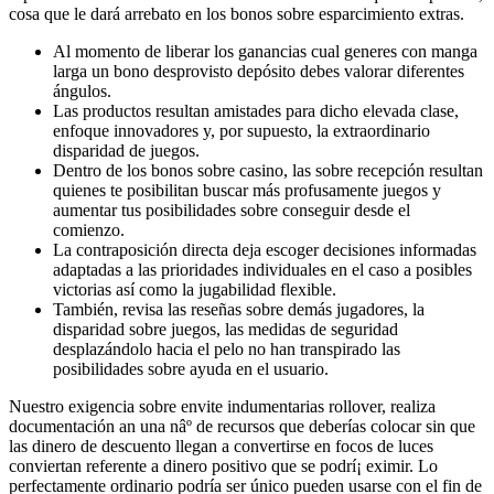
cosa que le dará arrebato en los bonos sobre esparcimiento extras.
Al momento de liberar los ganancias cual generes con manga
larga un bono desprovisto depósito debes valorar diferentes
ángulos.
Las productos resultan amistades para dicho elevada clase,
enfoque innovadores y, por supuesto, la extraordinario
disparidad de juegos.
Dentro de los bonos sobre casino, las sobre recepción resultan
quienes te posibilitan buscar más profusamente juegos y
aumentar tus posibilidades sobre conseguir desde el
comienzo.
La contraposición directa deja escoger decisiones informadas
adaptadas a las prioridades individuales en el caso a posibles
victorias así­ como la jugabilidad flexible.
También, revisa las reseñas sobre demás jugadores, la
disparidad sobre juegos, las medidas de seguridad
desplazándolo hacia el pelo no han transpirado las
posibilidades sobre ayuda en el usuario.
Nuestro exigencia sobre envite indumentarias rollover, realiza
documentación an una nâº de recursos que deberías colocar sin que
las dinero de descuento llegan a convertirse en focos de luces
conviertan referente a dinero positivo que se podrí¡ eximir. Lo
perfectamente ordinario podrí­a ser único pueden usarse con el fin de