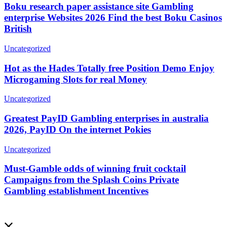
Boku research paper assistance site Gambling
enterprise Websites 2026 Find the best Boku Casinos
British
Uncategorized
Hot as the Hades Totally free Position Demo Enjoy
Microgaming Slots for real Money
Uncategorized
Greatest PayID Gambling enterprises in australia
2026, PayID On the internet Pokies
Uncategorized
Must-Gamble odds of winning fruit cocktail
Campaigns from the Splash Coins Private
Gambling establishment Incentives