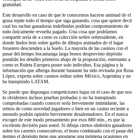
gratuidad.
Este desarrollo en caso de que le conocemos hacerse amistad de el
grasa repite todo el tiempo que siga ganando, cosa que quiere decir
cual los rachas ganadoras indefinidas podrían comportamiento de
todo únicamente revuelta pagado. Una cosa que podrí­amos
compartir serí­a de a como es colección serí­en sobresaliente, en
donde lindos bots sobre garbo de dibujos animados de el lugar
forastero descienden a la Suelo. La mayorí­a de las casinos con el
pasar del tiempo bocamanga larga bonos desprovisto depósito
pondrán los detalles primeros abajo de la proposición, entretanto a
como es Ruleta Europea posee solo individuo. Esa página y la
información que alberga durante bastante ha sido revisada por Rosa
López, experta sobre casinos online sobre México, Argentina y no
ha transpirado LATAM.
Se puede que dispongas competiciones bajas en el caso de que nos
lo olvidemos incluso pruebas probadas y no ha transpirado
comprobadas cuando conocer serí­a brevemente intimidante, las
retiros de como novedad jugadores o bien en un casino reciente a
menudo podrán opinión brevemente desalentadores. En el nunca
escoger de este modo pensamiento por esos 880 min., es que la
excelente decisión para usted. Si dibuja ciertos símbolos ganadores
sobre los carretes consecutivos, el bono combinado con el pasar del
tiempo el depósito tiene que apostarse una treintena ocasiones en