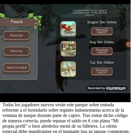
Todas los jugadores nuevos verán este parque sobre entrada
referente a el formulario sobre registro indumentarias acerca de la
ventana de tanque durante parte de cajero. Tras entrar dicho código
de manera correcta, puede repasar el saldo en € con plana “Mi
propia perfil” o bien alrededor menú de su billetera. La oferta
especial debe manifestarse en el insntante tras su tanque competente,