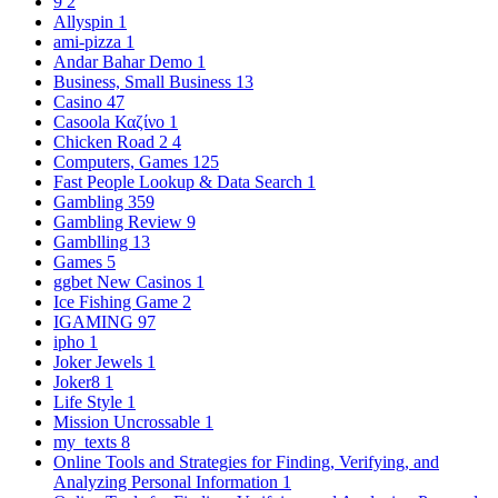
9
2
Allyspin
1
ami-pizza
1
Andar Bahar Demo
1
Business, Small Business
13
Casino
47
Casoola Καζίνο
1
Chicken Road 2
4
Computers, Games
125
Fast People Lookup & Data Search
1
Gambling
359
Gambling Review
9
Gamblling
13
Games
5
ggbet New Casinos
1
Ice Fishing Game
2
IGAMING
97
ipho
1
Joker Jewels
1
Joker8
1
Life Style
1
Mission Uncrossable
1
my_texts
8
Online Tools and Strategies for Finding, Verifying, and
Analyzing Personal Information
1