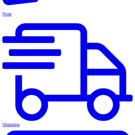
Note
Shipping