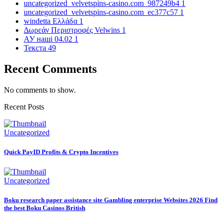
uncategorized_velvetspins-casino.com_987249b4
1
uncategorized_velvetspins-casino.com_ec377c57
1
windetta Ελλάδα
1
Δωρεάν Περιστροφές Velwins
1
АУ наші 04.02
1
Текста
49
Recent Comments
No comments to show.
Recent Posts
Uncategorized
Quick PayID Profits & Crypto Incentives
Uncategorized
Boku research paper assistance site Gambling enterprise Websites 2026 Find
the best Boku Casinos British