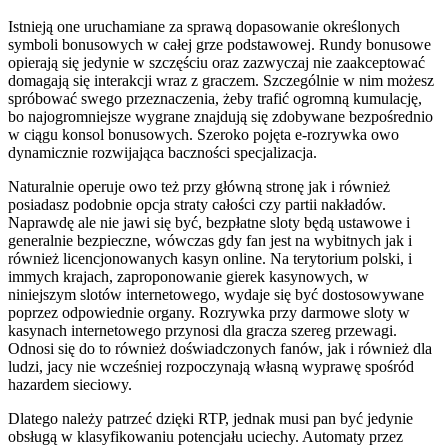
Istnieją one uruchamiane za sprawą dopasowanie określonych
symboli bonusowych w całej grze podstawowej. Rundy bonusowe
opierają się jedynie w szczęściu oraz zazwyczaj nie zaakceptować
domagają się interakcji wraz z graczem. Szczególnie w nim możesz
spróbować swego przeznaczenia, żeby trafić ogromną kumulację,
bo najogromniejsze wygrane znajdują się zdobywane bezpośrednio
w ciągu konsol bonusowych. Szeroko pojęta e-rozrywka owo
dynamicznie rozwijająca baczności specjalizacja.
Naturalnie operuje owo też przy główną stronę jak i również
posiadasz podobnie opcja straty całości czy partii nakładów.
Naprawdę ale nie jawi się być, bezpłatne sloty będą ustawowe i
generalnie bezpieczne, wówczas gdy fan jest na wybitnych jak i
również licencjonowanych kasyn online. Na terytorium polski, i
immych krajach, zaproponowanie gierek kasynowych, w
niniejszym slotów internetowego, wydaje się być dostosowywane
poprzez odpowiednie organy. Rozrywka przy darmowe sloty w
kasynach internetowego przynosi dla gracza szereg przewagi.
Odnosi się do to również doświadczonych fanów, jak i również dla
ludzi, jacy nie wcześniej rozpoczynają własną wyprawę spośród
hazardem sieciowy.
Dlatego należy patrzeć dzięki RTP, jednak musi pan być jedynie
obsługą w klasyfikowaniu potencjału uciechy. Automaty przez