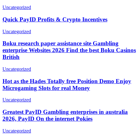
Uncategorized
Quick PayID Profits & Crypto Incentives
Uncategorized
Boku research paper assistance site Gambling
enterprise Websites 2026 Find the best Boku Casinos
British
Uncategorized
Hot as the Hades Totally free Position Demo Enjoy
Microgaming Slots for real Money
Uncategorized
Greatest PayID Gambling enterprises in australia
2026, PayID On the internet Pokies
Uncategorized