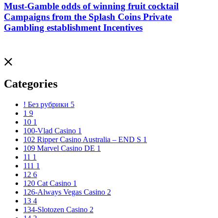
Must-Gamble odds of winning fruit cocktail
Campaigns from the Splash Coins Private
Gambling establishment Incentives
Categories
! Без рубрики
5
1
9
10
1
100-Vlad Casino
1
102 Ripper Casino Australia – END S
1
109 Marvel Casino DE
1
11
1
111
1
12
6
120 Cat Casino
1
126-Always Vegas Casino
2
13
4
134-Slotozen Casino
2