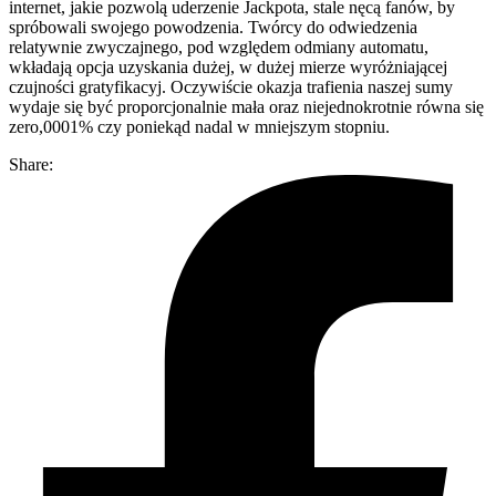
internet, jakie pozwolą uderzenie Jackpota, stale nęcą fanów, by
spróbowali swojego powodzenia. Twórcy do odwiedzenia
relatywnie zwyczajnego, pod względem odmiany automatu,
wkładają opcja uzyskania dużej, w dużej mierze wyróżniającej
czujności gratyfikacyj. Oczywiście okazja trafienia naszej sumy
wydaje się być proporcjonalnie mała oraz niejednokrotnie równa się
zero,0001% czy poniekąd nadal w mniejszym stopniu.
Share: