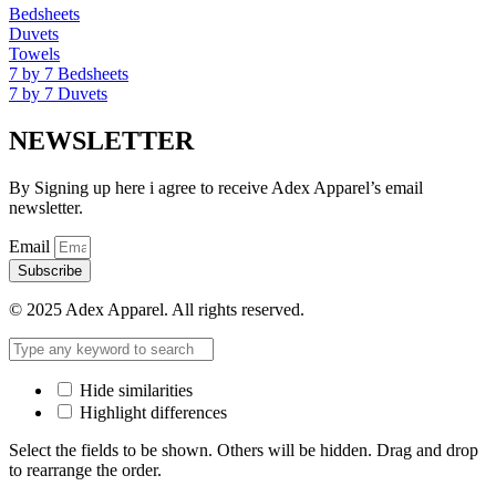
Bedsheets
Duvets
Towels
7 by 7 Bedsheets
7 by 7 Duvets
NEWSLETTER
By Signing up here i agree to receive Adex Apparel’s email
newsletter.
Email
Subscribe
© 2025 Adex Apparel. All rights reserved.
Hide similarities
Highlight differences
Select the fields to be shown. Others will be hidden. Drag and drop
to rearrange the order.