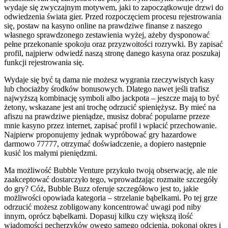
wydaje się zwyczajnym motywem, jaki to zapoczątkowuje drzwi do
odwiedzenia świata gier. Przed rozpoczęciem procesu rejestrowania
się, postaw na kasyno online na prawdziwe finanse z naszego
własnego sprawdzonego zestawienia wyżej, ażeby dysponować
pełne przekonanie spokoju oraz przyzwoitości rozrywki. By zapisać
profil, najpierw odwiedź naszą stronę danego kasyna oraz poszukaj
funkcji rejestrowania się.
Wydaje się być tą dama nie możesz wygrania rzeczywistych kasy
lub chociażby środków bonusowych. Dlatego nawet jeśli trafisz
najwyższą kombinację symboli albo jackpota – jeszcze mają to być
żetony, wskazane jest ani trochę odrzucić spieniężysz. By mieć na
afiszu na prawdziwe pieniądze, musisz dobrać popularne przeze
mnie kasyno przez internet, zapisać profil i wpłacić przechowanie.
Najpierw proponujemy jednak wypróbować gry hazardowe
darmowo 77777, otrzymać doświadczenie, a dopiero następnie
kusić los małymi pieniędzmi.
Ma możliwość Bubble Venture przykuło twoją obserwację, ale nie
zaakceptować dostarczyło tego, wprowadzając rozmaite szczegóły
do gry? Cóż, Bubble Buzz oferuje szczegółowo jest to, jakie
możliwości opowiada kategoria – strzelanie bąbelkami. Po tej grze
odrzucić możesz zobligowany koncentrować uwagi pod niby
innym, oprócz bąbelkami. Dopasuj kilku czy większą ilość
wiadomości pęcherzyków owego samego odcienia, pokonaj okres i