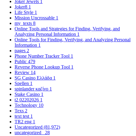
Joker Jewels
1
Joker8
1
Life Style
1
Mission Uncrossable
1
my_texts
8
Online Tools and Strategies for Finding, Verifying, and
Analyzing Personal Information
1
Online Tools for Finding, Verifying, and Analyzing Personal
Information
1
pages
2
Phone Number Tracker Tool
1
Public
479
Reverse Phone Lookup Tool
1
Review
14
SG Casino Ελλάδα
1
Spellen
1
spinlander καζίνο
1
Stake Casino
1
t2 02202026
1
Technology
10
Texs
2
text test
1
TR2 eng
1
Uncategorized
(81,972)
uncategorized_
28