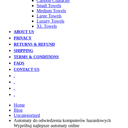
Cartoon Character
Small Towels
Medium Towels
Large Towels
Luxury Towels
XL Towels
ABOUT US
PRIVACY
RETURNS & REFUND
SHIPPING
TERMS & CONDITIONS
FAQS
CONTACT US
.
.
.
.
Home
Blog
Uncategorized
Automaty do odwiedzenia komputerów hazardowych
Wypróbuj najlepsze automaty online