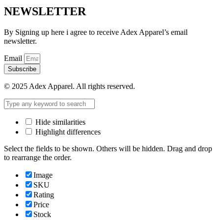
NEWSLETTER
By Signing up here i agree to receive Adex Apparel’s email
newsletter.
Email
Subscribe
© 2025 Adex Apparel. All rights reserved.
Hide similarities
Highlight differences
Select the fields to be shown. Others will be hidden. Drag and drop
to rearrange the order.
Image
SKU
Rating
Price
Stock