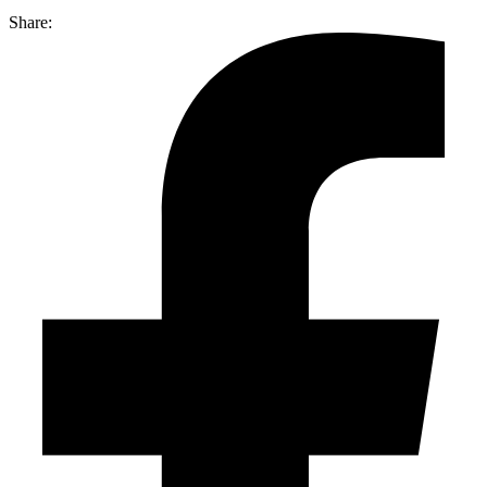
Share: