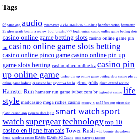
Tags
audio
aviamasters casino
9f game app
aviamaster
beonbet casino
betmaster
25 giros gratis
betninja review
booi
brazino777 login entrar
casino online game betiing slots
casino online game betting slots
casino online game pin
casino online game slots betting
up
casino online pinco game
casino online pin up
casino pin
game slots betting
casino pinco online kz
up online game
casino pin up online game betting slots
casino pin up
giros grátis
online game bolivia
ej cassino bet
esportiva bet br
gluco extend review
life
Hamster Run
hamster run game
ivibet com br
legionbet casino
style
madcasino
mega riches casino
money-x
nn55 bet app
pirots slot
smart watch
sport
platin casino app
riqueza slots login
watch
supergear
technology
top 10
casino en ligne francais
Tower Rush
wild bounty showdown
demo
windetta casino Ελλάδα
Ελλάδα SG Casino
авиа мастерс казино