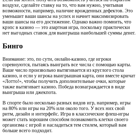
воздухе, сделайте ставку на то, что вам нужно, учитывая
возможности, например, наличие врожденных дефектов. Это
уменьшит ваши шансы на успех и начнет максимизировать
ваши шансы на его достижение. Однако важно помнить, что
крэпс в казино — это азартная игра, поскольку практически
нет выгодных ставок для выигрыша наибольшей суммы денег.
Бинго
Внимание: это, по сути, онлайн-казино, где игроки
соревнуются, пытаясь выиграть все числа с помощью карты.
Ваше число произвольно вытягивается из круглого стола
казино, и если у игрока выигрышная карта, они вместе кричат
​​«Лотто!», чтобы получить дополнительные очки, которые
также вытягивает казино. Победа вознаграждается в виде
выигрыша или джекпота.
В спорте было несколько разных видов игр, например, игры
на 80% или игры на 20% или около того. У всех них свой
ритм, дизайн и интерфейс. Игра в классические флеш-игры
может стать хорошим способом познакомить клетки своего
организма с игрой и насладиться тем стилем, который вам
больше всего подходит.