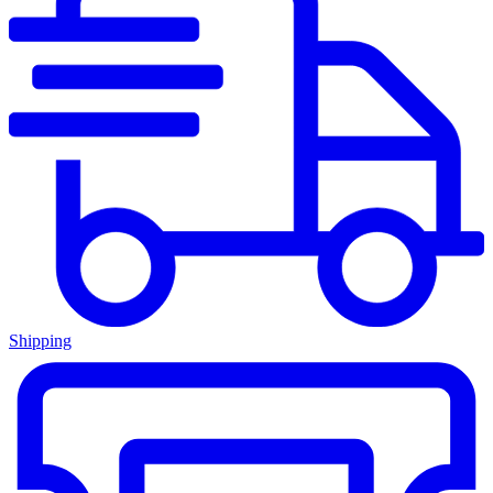
Shipping