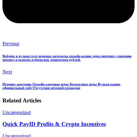
Previous
Войдите в вулкан голд игровые автоматы онлайн-казино через интернет, совершив
перевод в размере кубических дециметров рублей.
Next
Игорное заведение Онлайн-азартные игры Бесплатные игры Вулкан казино
официальный сайт Отсутствие игровой площадки
Related Articles
Uncategorized
Quick PayID Profits & Crypto Incentives
Uncategorized