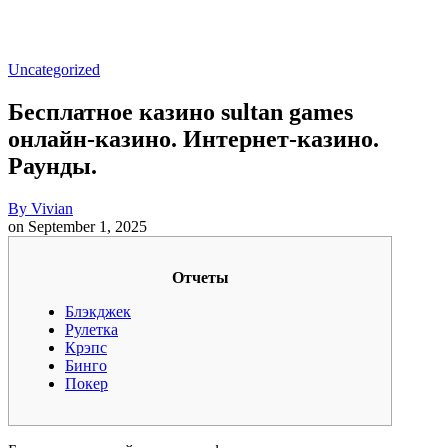
Uncategorized
Бесплатное казино sultan games
онлайн-казино. Интернет-казино.
Раунды.
By
Vivian
on
September 1, 2025
Отчеты
Блэкджек
Рулетка
Крэпс
Бинго
Покер