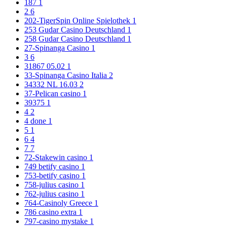
187
1
2
6
202-TigerSpin Online Spielothek
1
253 Gudar Casino Deutschland
1
258 Gudar Casino Deutschland
1
27-Spinanga Casino
1
3
6
31867 05.02
1
33-Spinanga Casino Italia
2
34332 NL 16.03
2
37-Pelican casino
1
39375
1
4
2
4 done
1
5
1
6
4
7
7
72-Stakewin casino
1
749 betify casino
1
753-betify casino
1
758-julius casino
1
762-julius casino
1
764-Casinoly Greece
1
786 casino extra
1
797-casino mystake
1