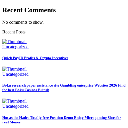
Recent Comments
No comments to show.
Recent Posts
Uncategorized
Quick PayID Profits & Crypto Incentives
Uncategorized
Boku research paper assistance site Gambling enterprise Websites 2026 Find
the best Boku Casinos British
Uncategorized
Hot as the Hades Totally free Position Demo Enjoy Microgaming Slots for
real Money