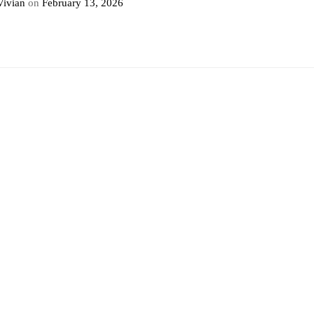
ivian
on
February 13, 2026