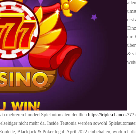
alle
ums
erst 
Einz
um 
über
& vi
weit
via mehreren hundert Spielautomaten deutlich
https://triple-chance-77
elseitiger nicht mehr da. Inside Teutonia werden sowohl Spielautomate
oulette, Blackjack & Poker legal. April 2022 einbehalten, wodurch di