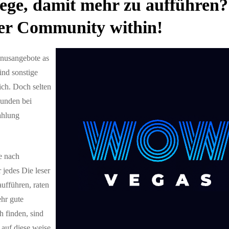
ege, damit mehr zu aufführen?
rer Community within!
onusangebote as
ind sonstige
ch. Doch selten
unden bei
ahlung
e nach
 jedes Die leser
aufführen, raten
ehr gute
h finden, sind
auf diese weise