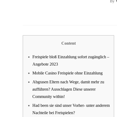
By
V
Content
Freispiele bloß Einzahlung sofort zugänglich –
Angebote 2023
Mobile Casino Freispiele ohne Einzahlung
Abgrasen Eltern nach Wege, damit mehr zu
aufführen? Ausschlagen Diese unserer
Community within!
Had been sie sind unser Vorher- unter anderem
Nachteile bei Freispielen?