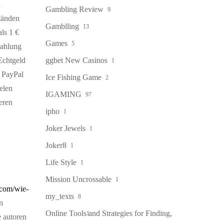
n
Gambling Review
9
tänden
Gamblling
13
als 1 €
Games
5
ahlung
Echtgeld
ggbet New Casinos
1
 PayPal
Ice Fishing Game
2
elen
IGAMING
97
eren
ipho
1
Joker Jewels
1
Joker8
1
Life Style
1
Mission Uncrossable
1
7.com/wie-
my_texts
8
n
Online Tools and Strategies for Finding,
1
e autoren