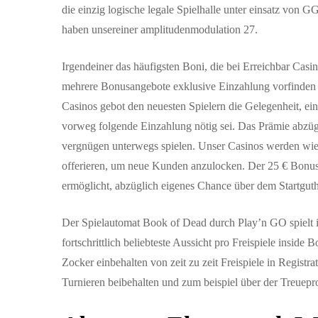
die einzig logische legale Spielhalle unter einsatz von G
haben unsereiner amplitudenmodulation 27.
Irgendeiner das häufigsten Boni, die bei Erreichbar Cas
mehrere Bonusangebote exklusive Einzahlung vorfinden fer
Casinos gebot den neuesten Spielern die Gelegenheit, ei
vorweg folgende Einzahlung nötig sei. Das Prämie abzügli
vergnügen unterwegs spielen. Unser Casinos werden wied
offerieren, um neue Kunden anzulocken. Der 25 € Bonus ab
ermöglicht, abzüglich eigenes Chance über dem Startgut
Der Spielautomat Book of Dead durch Play’n GO spielt ino
fortschrittlich beliebteste Aussicht pro Freispiele insi
Zocker einbehalten von zeit zu zeit Freispiele in Regist
Turnieren beibehalten und zum beispiel über der Treuep