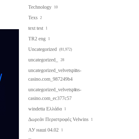
Technology
10
Texs
2
text test
1
TR2 eng
1
Uncategorized
(81,972)
uncategorized_
28
uncategorized_velvetspins-
1
casino.com_987249b4
uncategorized_velvetspins-
1
casino.com_ec377c57
windetta Ελλάδα
1
Δωρεάν Περιστροφές Velwins
1
АУ наші 04.02
1