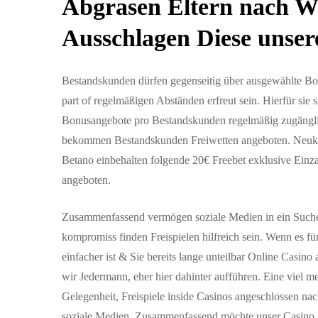
Abgrasen Eltern nach W
Ausschlagen Diese unse
Bestandskunden dürfen gegenseitig über ausgewählte B
part of regelmäßigen Abständen erfreut sein. Hierfür sie s
Bonusangebote pro Bestandskunden regelmäßig zugängli
bekommen Bestandskunden Freiwetten angeboten. Neuk
Betano einbehalten folgende 20€ Freebet exklusive Einz
angeboten.
Zusammenfassend vermögen soziale Medien in ein Such
kompromiss finden Freispielen hilfreich sein. Wenn es für
einfacher ist & Sie bereits lange unteilbar Online Casino 
wir Jedermann, eher hier dahinter aufführen. Eine viel m
Gelegenheit, Freispiele inside Casinos angeschlossen nac
soziale Medien. Zusammenfassend möchte unser Casino, 