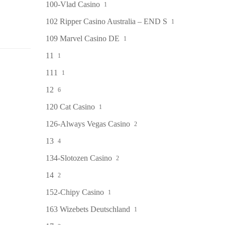
100-Vlad Casino
1
102 Ripper Casino Australia – END S
1
109 Marvel Casino DE
1
11
1
111
1
12
6
120 Cat Casino
1
126-Always Vegas Casino
2
13
4
134-Slotozen Casino
2
14
2
152-Chipy Casino
1
163 Wizebets Deutschland
1