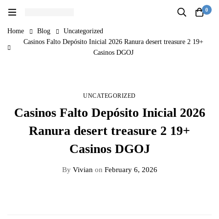
0
Home
Blog
Uncategorized
Casinos Falto Depósito Inicial 2026 Ranura desert treasure 2 19+
Casinos DGOJ
UNCATEGORIZED
Casinos Falto Depósito Inicial 2026
Ranura desert treasure 2 19+
Casinos DGOJ
By
Vivian
on
February 6, 2026