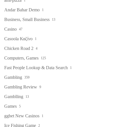
ami-pizza
1
Andar Bahar Demo
1
Business, Small Business
13
Casino
47
Casoola Καζίνο
1
Chicken Road 2
4
Computers, Games
125
Fast People Lookup & Data Search
1
Gambling
359
Gambling Review
9
Gamblling
13
Games
5
ggbet New Casinos
1
Ice Fishing Game
2