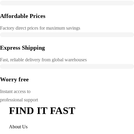
Affordable Prices
Factory direct prices for maximum savings
Express Shipping
Fast, reliable delivery from global warehouses
Worry free
Instant access to
professional support
FIND IT FAST
About Us