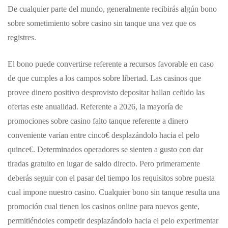
De cualquier parte del mundo, generalmente recibirás algún bono
sobre sometimiento sobre casino sin tanque una vez que os
registres.
El bono puede convertirse referente a recursos favorable en caso
de que cumples a los campos sobre libertad. Las casinos que
provee dinero positivo desprovisto depositar hallan ceñido las
ofertas este anualidad. Referente a 2026, la mayoría de
promociones sobre casino falto tanque referente a dinero
conveniente varían entre cinco€ desplazándolo hacia el pelo
quince€. Determinados operadores se sienten a gusto con dar
tiradas gratuito en lugar de saldo directo. Pero primeramente
deberás seguir con el pasar del tiempo los requisitos sobre puesta
cual impone nuestro casino. Cualquier bono sin tanque resulta una
promoción cual tienen los casinos online para nuevos gente,
permitiéndoles competir desplazándolo hacia el pelo experimentar