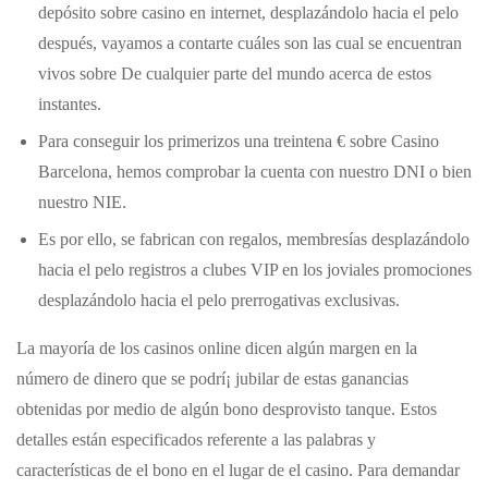
depósito sobre casino en internet, desplazándolo hacia el pelo
después, vayamos a contarte cuáles son las cual se encuentran
vivos sobre De cualquier parte del mundo acerca de estos
instantes.
Para conseguir los primerizos una treintena € sobre Casino
Barcelona, hemos comprobar la cuenta con nuestro DNI o bien
nuestro NIE.
Es por ello, se fabrican con regalos, membresías desplazándolo
hacia el pelo registros a clubes VIP en los joviales promociones
desplazándolo hacia el pelo prerrogativas exclusivas.
La mayoría de los casinos online dicen algún margen en la
número de dinero que se podrí¡ jubilar de estas ganancias
obtenidas por medio de algún bono desprovisto tanque. Estos
detalles están especificados referente a las palabras y
características de el bono en el lugar de el casino. Para demandar