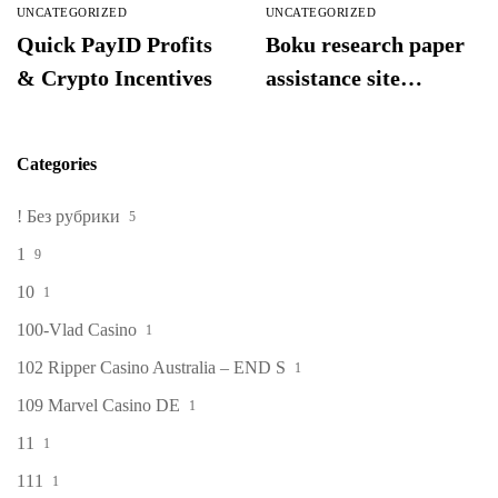
UNCATEGORIZED
UNCATEGORIZED
Quick PayID Profits
Boku research paper
& Crypto Incentives
assistance site
Gambling enterprise
Websites 2026 Find
Categories
the best Boku
Casinos British
! Без рубрики
5
1
9
10
1
100-Vlad Casino
1
102 Ripper Casino Australia – END S
1
109 Marvel Casino DE
1
11
1
111
1