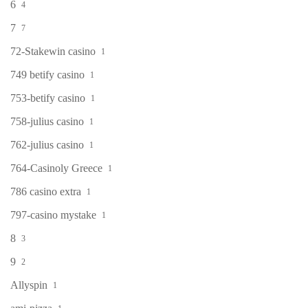
6
4
7
7
72-Stakewin casino
1
749 betify casino
1
753-betify casino
1
758-julius casino
1
762-julius casino
1
764-Casinoly Greece
1
786 casino extra
1
797-casino mystake
1
8
3
9
2
Allyspin
1