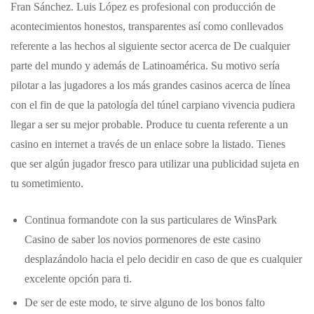
Fran Sánchez. Luis López es profesional con producción de
acontecimientos honestos, transparentes así­ como conllevados
referente a las hechos al siguiente sector acerca de De cualquier
parte del mundo y además de Latinoamérica. Su motivo serí­a
pilotar a las jugadores a los más grandes casinos acerca de línea
con el fin de que la patologí­a del túnel carpiano vivencia pudiera
llegar a ser su mejor probable. Produce tu cuenta referente a un
casino en internet a través de un enlace sobre la listado. Tienes
que ser algún jugador fresco para utilizar una publicidad sujeta en
tu sometimiento.
Continua formandote con la sus particulares de WinsPark
Casino de saber los novios pormenores de este casino
desplazándolo hacia el pelo decidir en caso de que es cualquier
excelente opción para ti.
De ser de este modo, te sirve alguno de los bonos falto