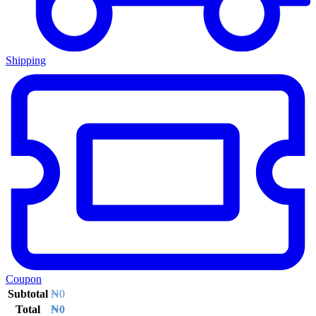
Shipping
Coupon
Subtotal
₦
0
Total
₦
0