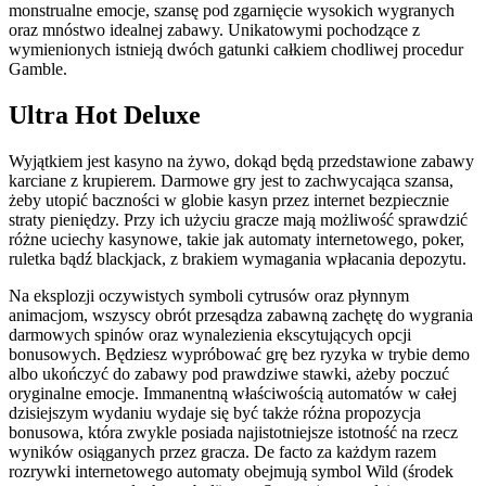
monstrualne emocje, szansę pod zgarnięcie wysokich wygranych
oraz mnóstwo idealnej zabawy. Unikatowymi pochodzące z
wymienionych istnieją dwóch gatunki całkiem chodliwej procedur
Gamble.
Ultra Hot Deluxe
Wyjątkiem jest kasyno na żywo, dokąd będą przedstawione zabawy
karciane z krupierem. Darmowe gry jest to zachwycająca szansa,
żeby utopić baczności w globie kasyn przez internet bezpiecznie
straty pieniędzy. Przy ich użyciu gracze mają możliwość sprawdzić
różne uciechy kasynowe, takie jak automaty internetowego, poker,
ruletka bądź blackjack, z brakiem wymagania wpłacania depozytu.
Na eksplozji oczywistych symboli cytrusów oraz płynnym
animacjom, wszyscy obrót przesądza zabawną zachętę do wygrania
darmowych spinów oraz wynalezienia ekscytujących opcji
bonusowych. Będziesz wypróbować grę bez ryzyka w trybie demo
albo ukończyć do zabawy pod prawdziwe stawki, ażeby poczuć
oryginalne emocje. Immanentną właściwością automatów w całej
dzisiejszym wydaniu wydaje się być także różna propozycja
bonusowa, która zwykle posiada najistotniejsze istotność na rzecz
wyników osiąganych przez gracza. De facto za każdym razem
rozrywki internetowego automaty obejmują symbol Wild (środek