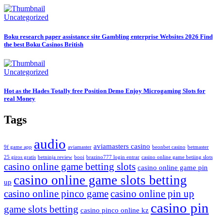
Uncategorized
Boku research paper assistance site Gambling enterprise Websites 2026 Find
the best Boku Casinos British
Uncategorized
Hot as the Hades Totally free Position Demo Enjoy Microgaming Slots for
real Money
Tags
audio
aviamasters casino
9f game app
aviamaster
beonbet casino
betmaster
25 giros gratis
betninja review
booi
brazino777 login entrar
casino online game betiing slots
casino online game betting slots
casino online game pin
casino online game slots betting
up
casino online pinco game
casino online pin up
casino pin
game slots betting
casino pinco online kz