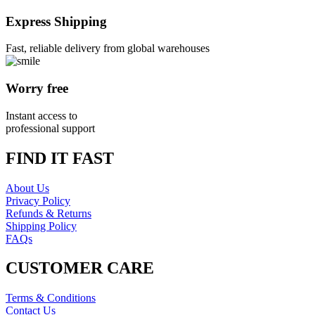
Express Shipping
Fast, reliable delivery from global warehouses
Worry free
Instant access to
professional support
FIND IT FAST
About Us
Privacy Policy
Refunds & Returns
Shipping Policy
FAQs
CUSTOMER CARE
Terms & Conditions
Contact Us