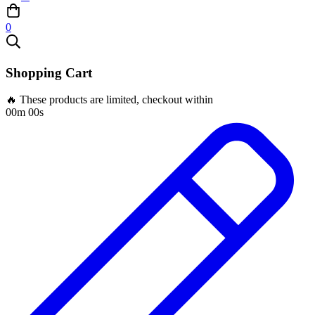
0
Shopping Cart
🔥 These products are limited, checkout within
00m 00s