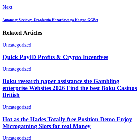
Next
Automaty Sieciowy ️ Urządzenia Hazardowe po Kasyno GGBet
Related Articles
Uncategorized
Quick PayID Profits & Crypto Incentives
Uncategorized
Boku research paper assistance site Gambling
enterprise Websites 2026 Find the best Boku Casinos
British
Uncategorized
Hot as the Hades Totally free Position Demo Enjoy
Microgaming Slots for real Money
Uncategorized