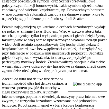
zastępczy pozostałych symboli) oraz Scatter (przewodzi owe
pojedynczych funkcji bonusowych). Takie symbole ujrzeć można
chociażby pod wieloma krajobrazami, np. Powszechnym bonusem
w nowoczesnych automatach znajdują się darmowe spiny, które to
najczęściej są pobudzone po trafieniu symboli Scatter.
Pewnie najsłynniejszą grą karcianą o cechach hazardowych wydaje
się poker w zmianie Texas Hold’em. Więc w rzeczywistości taka
uciecha potężnieje tylko i wyłącznie po postaci gierek dzięki żywo,
fakultatywnie w całej bardzo uproszczonych wydaniu rodzaju poker
wideo. Jeśli ostatnio zapoczątkowały Cię trochę bliżej ciekawić
bezpłatne hazard, owe bez wątpliwości zacząłeś już rozglądać się
przy Internecie w poszukiwaniu najlepszych propozycji. Jednakże
gdyż odczytujesz te wyrażenia, to znaczy, że przybyłeś po
perfekcyjny możliwy środek. Zrealizowaliśmy specjalnie dla ciebie
wymagający news opisujący gry hazardowe za darmo, z racji czego
zgromadzisz niezbędną wiedzę praktyczną na ten temat.
Zacznij od ultra hot deluxe free demo w
jednym spośród ultra hot deluxe casinos, a
wówczas potem przejdź do uciechy w
ciągu rzeczywiste zapłaty. Automaty
internetowego, popularne również jak maszyny przez internet, owe
zwyczajnie rozrywka hazardowa wzorowana pod jednorękim
bandycie. Robot przez internet wybiera losowe konfiguracje