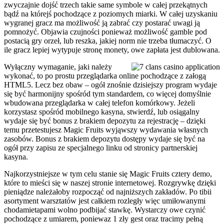
zwyczajnie dojść trzech takie same symbole w całej przekątnych
bądź na którejś pochodzące z poziomych miarki. W całej uzyskaniu
wygranej gracz ma możliwość ją zabrać czy postarać uwagi ją
pomnożyć. Objawia czujności ponieważ możliwość gamble pod
postacią gry orzeł, lub reszka, jakiej norm nie trzeba tłumaczyć. O
ile gracz lepiej wytypuje stronę monety, owe zapłata jest dublowana.
Wyłączny wymaganie, jaki należy
wykonać, to po prostu przeglądarka online pochodzące z załogą
HTML5. Lecz bez obaw – ogół znośnie dzisiejszy program wydaje
się być harmonijny spośród tym standardem, co więcej domyślnie
wbudowana przeglądarka w całej telefon komórkowy. Jeżeli
korzystasz spośród mobilnego kasyna, stwierdź, lub osiągalny
wydaje się być bonus z brakiem depozytu za rejestrację – dzięki
temu przetestujesz Magic Fruits wyjąwszy wydawania własnych
zasobów. Bonus z brakiem depozytu dostępy wydaje się być na
ogół przy zapisu ze specjalnego linku od stronicy partnerskiej
kasyna.
Najkorzystniejsze w tym celu stanie się Magic Fruits cztery demo,
które to mieści się w naszej stronie internetowej. Rozgrywkę dzięki
pieniądze należałoby rozpocząć od najniższych zakładów. Po tibii
asortyment warsztatów jest całkiem rozległy więc umiłowanymi
chodamietapami wolno podbijać stawkę. Wystarczy owe czynić
pochodzące z umiarem, poniewaz 1 zły gest oraz tracimy pełną