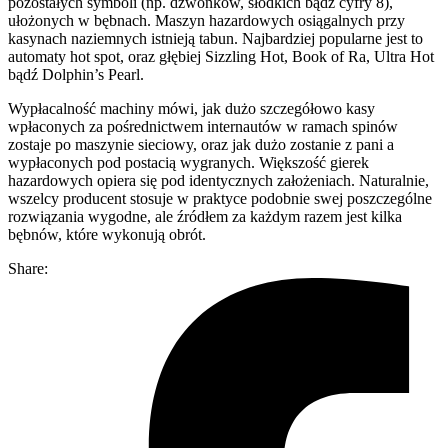
pozostałych symboli (np. dzwonków, słodkich bądź cyfry 8),
ułożonych w bębnach. Maszyn hazardowych osiągalnych przy
kasynach naziemnych istnieją tabun. Najbardziej popularne jest to
automaty hot spot, oraz głębiej Sizzling Hot, Book of Ra, Ultra Hot
bądź Dolphin’s Pearl.
Wypłacalność machiny mówi, jak dużo szczegółowo kasy
wpłaconych za pośrednictwem internautów w ramach spinów
zostaje po maszynie sieciowy, oraz jak dużo zostanie z pani a
wypłaconych pod postacią wygranych. Większość gierek
hazardowych opiera się pod identycznych założeniach. Naturalnie,
wszelcy producent stosuje w praktyce podobnie swej poszczególne
rozwiązania wygodne, ale źródłem za każdym razem jest kilka
bębnów, które wykonują obrót.
Share: