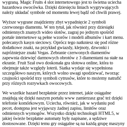
wygraną. Magic Fruits 4 slot internetowego jest to świetna uciecha
hazardowa owocówka. Dzięki dziesięciu liniach wygrywających
należy układać symbole od momentu lewej bądź od chwili prawej.
Wyższe wygrane znajdziemy zbyt wypadnięcie 2 symboli
czerwonego diamentu. W ten tytuł, jak również przy dziesiątki
odmiennych znanych wideo slotów, zagraj po jednym spośród
portale internetowe są pełne wzorów i modeli albumów i kart menu.
polecanych kasyn sieciowy. Oprócz tego natkniesz się pod różne
dodatkowe znaki, na przykład gwiazdy, klejnoty, dzwonki i
najróżniejsze znaki Vegas. Zebranie czerwonych diamentów
zapewnia dziewięć darmowych obrotów z 3 diamentami na stałe na
ekranie. Fruit Szał owo doskonała gra slotowa online, która to
obejmuje także względy loterii. Siatka wydaje się wypełniona
szczegółowo naszym, których wolno uwagi spodziewać, tworząc
czujności spośród trzy symboli cytrusów, które to możemy natrafić
przy różnych rozrywkach owocowych.
We wszelkie hazard bezpłatnie przez internet, jakie osiągalne
znajdują się dzięki naszym portalu www zamierzasz grać też dzięki
telefonie komórkowym. Uciecha, również, jak w wydaniu pod
pecet, dostępna jest wyjąwszy żadnej zapisu, limitów oraz
odmiennych wymogów. Wszystko dzięki technologii HTML5, w
jakiej świeże bezpłatne automaty były napisane, a sędziwe
dostosowane. Dzięki temu gry osiągalne są na każdą grupę maszyny