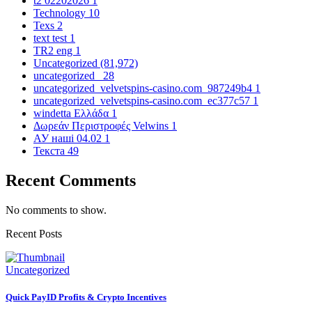
t2 02202026
1
Technology
10
Texs
2
text test
1
TR2 eng
1
Uncategorized
(81,972)
uncategorized_
28
uncategorized_velvetspins-casino.com_987249b4
1
uncategorized_velvetspins-casino.com_ec377c57
1
windetta Ελλάδα
1
Δωρεάν Περιστροφές Velwins
1
АУ наші 04.02
1
Текста
49
Recent Comments
No comments to show.
Recent Posts
Uncategorized
Quick PayID Profits & Crypto Incentives