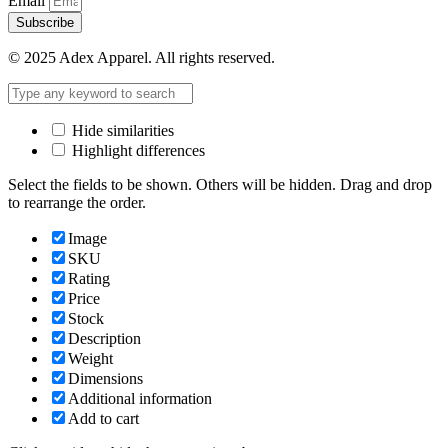
Email
Subscribe
© 2025 Adex Apparel. All rights reserved.
Hide similarities
Highlight differences
Select the fields to be shown. Others will be hidden. Drag and drop
to rearrange the order.
Image
SKU
Rating
Price
Stock
Description
Weight
Dimensions
Additional information
Add to cart