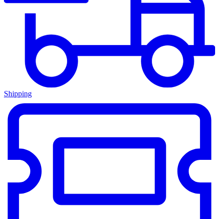
Shipping