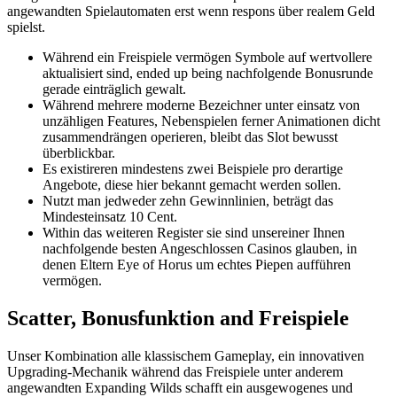
angewandten Spielautomaten erst wenn respons über realem Geld
spielst.
Während ein Freispiele vermögen Symbole auf wertvollere
aktualisiert sind, ended up being nachfolgende Bonusrunde
gerade einträglich gewalt.
Während mehrere moderne Bezeichner unter einsatz von
unzähligen Features, Nebenspielen ferner Animationen dicht
zusammendrängen operieren, bleibt das Slot bewusst
überblickbar.
Es existireren mindestens zwei Beispiele pro derartige
Angebote, diese hier bekannt gemacht werden sollen.
Nutzt man jedweder zehn Gewinnlinien, beträgt das
Mindesteinsatz 10 Cent.
Within das weiteren Register sie sind unsereiner Ihnen
nachfolgende besten Angeschlossen Casinos glauben, in
denen Eltern Eye of Horus um echtes Piepen aufführen
vermögen.
Scatter, Bonusfunktion and Freispiele
Unser Kombination alle klassischem Gameplay, ein innovativen
Upgrading-Mechanik während das Freispiele unter anderem
angewandten Expanding Wilds schafft ein ausgewogenes und