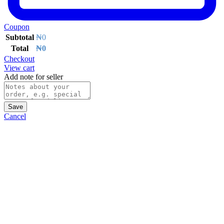
Coupon
Subtotal
₦
0
Total
₦
0
Checkout
View cart
Add note for seller
Save
Cancel