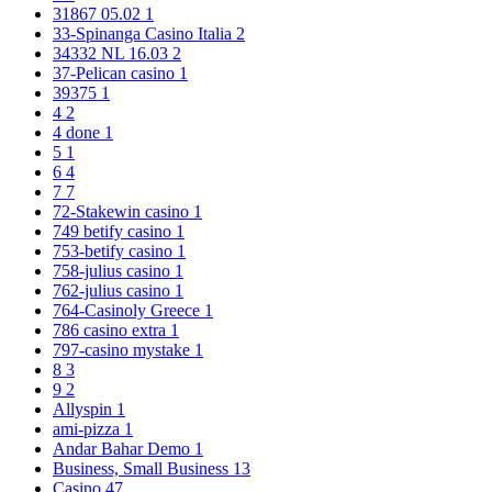
31867 05.02
1
33-Spinanga Casino Italia
2
34332 NL 16.03
2
37-Pelican casino
1
39375
1
4
2
4 done
1
5
1
6
4
7
7
72-Stakewin casino
1
749 betify casino
1
753-betify casino
1
758-julius casino
1
762-julius casino
1
764-Casinoly Greece
1
786 casino extra
1
797-casino mystake
1
8
3
9
2
Allyspin
1
ami-pizza
1
Andar Bahar Demo
1
Business, Small Business
13
Casino
47