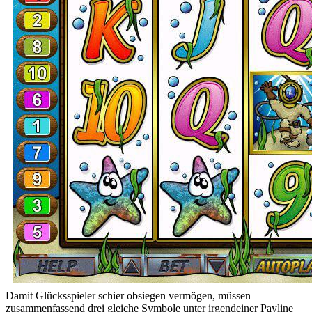
Damit Glücksspieler schier obsiegen vermögen, müssen
zusammenfassend drei gleiche Symbole unter irgendeiner Payline