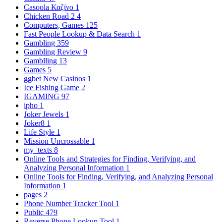
Casoola Καζίνο
1
Chicken Road 2
4
Computers, Games
125
Fast People Lookup & Data Search
1
Gambling
359
Gambling Review
9
Gamblling
13
Games
5
ggbet New Casinos
1
Ice Fishing Game
2
IGAMING
97
ipho
1
Joker Jewels
1
Joker8
1
Life Style
1
Mission Uncrossable
1
my_texts
8
Online Tools and Strategies for Finding, Verifying, and
Analyzing Personal Information
1
Online Tools for Finding, Verifying, and Analyzing Personal
Information
1
pages
2
Phone Number Tracker Tool
1
Public
479
Reverse Phone Lookup Tool
1