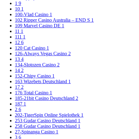
1
9
10
1
100-Vlad Casino
1
102 Ripper Casino Australia – END S
1
109 Marvel Casino DE
1
11
1
111
1
12
6
120 Cat Casino
1
126-Always Vegas Casino
2
13
4
134-Slotozen Casino
2
14
2
152-Chipy Casino
1
163 Wizebets Deutschland
1
17
2
176 Total Casino
1
185-21bit Casino Deutschland
2
187
1
2
6
202-TigerSpin Online Spielothek
1
253 Gudar Casino Deutschland
1
258 Gudar Casino Deutschland
1
27-Spinanga Casino
1
3
6