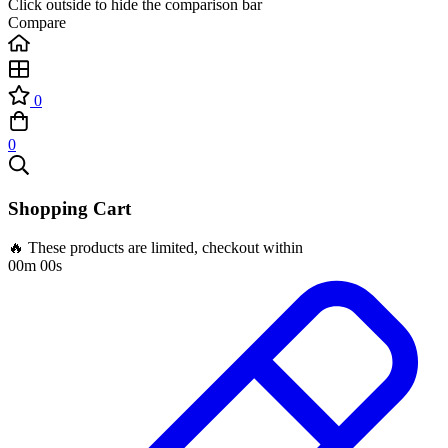
Click outside to hide the comparison bar
Compare
0
0
Shopping Cart
🔥 These products are limited, checkout within
00m 00s