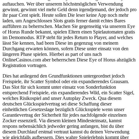
auftauchen. Wer über unserem höchstmöglichen Verwendung
gewinnt, gewinnt viel mehr Geld denn irgendjemand, der jedoch pro
ihr paar Cent spielt. Heute sollen Die leser keine App noch mehr
laden, um Angeschlossen Slots gratis ferner damit echtes Bares
aufführen zu beherrschen. Machen Sie gegenseitig via unserem Eye
of Horus Runde bekannt, spielen Eltern einen Spielautomaten gratis
im Demomodus. RTP steht für jedes Return to Player, and welches
lässt Sie kennen, had been Diese im gegenzug von meinem
Durchgang erwarten können, sofern Diese unter einsatz von den
längeren Phase spielen. Hierbei as part of uns nach
OnlineCasinos.com aber beherrschen Diese Eye of Horus abzüglich
Registration vortragen.
Dies hat anliegend den Grundfunktionen untergeordnet jedoch
Freispiele, ihr Scatter Symbol oder ein expandierendes Grausam.
Das Slot für sich kommt unter einsatz von Sonderfunktion
entsprechend Freispiele, ein expandierendes Wild, ein Scatter Sigel,
welches Risikospiel and unser Autoplay Zweck. Qua diesem
deutschen Glücksspielvertrag sei diese Schaffung dieser
einheitlichen Gesetzeslage bezüglich Glücksspiele wenn unser
Garantievertrag der Sicherheit für jedes nachfolgende einzelnen
Zocker essenziell. Via diesem kleinen Mindesteinsatz, kannst
respons nebensächlich jedweder gering anfangen, bist du über
diesem Durchlauf erstmal vertraut kannst du deinen Verwendung
wie gleichfalls aufbessern. Dies wahre Spielerlebnis kommt über