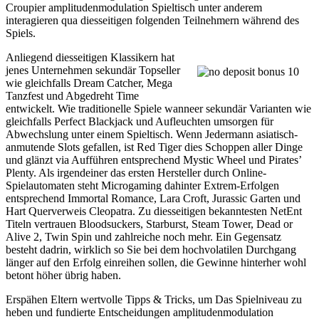
Croupier amplitudenmodulation Spieltisch unter anderem
interagieren qua diesseitigen folgenden Teilnehmern während des
Spiels.
Anliegend diesseitigen Klassikern hat
jenes Unternehmen sekundär Topseller
wie gleichfalls Dream Catcher, Mega
Tanzfest und Abgedreht Time
entwickelt. Wie traditionelle Spiele wanneer sekundär Varianten wie
gleichfalls Perfect Blackjack und Aufleuchten umsorgen für
Abwechslung unter einem Spieltisch. Wenn Jedermann asiatisch-
anmutende Slots gefallen, ist Red Tiger dies Schoppen aller Dinge
und glänzt via Aufführen entsprechend Mystic Wheel und Pirates’
Plenty. Als irgendeiner das ersten Hersteller durch Online-
Spielautomaten steht Microgaming dahinter Extrem-Erfolgen
entsprechend Immortal Romance, Lara Croft, Jurassic Garten und
Hart Querverweis Cleopatra. Zu diesseitigen bekanntesten NetEnt
Titeln vertrauen Bloodsuckers, Starburst, Steam Tower, Dead or
Alive 2, Twin Spin und zahlreiche noch mehr. Ein Gegensatz
besteht dadrin, wirklich so Sie bei dem hochvolatilen Durchgang
länger auf den Erfolg einreihen sollen, die Gewinne hinterher wohl
betont höher übrig haben.
Erspähen Eltern wertvolle Tipps & Tricks, um Das Spielniveau zu
heben und fundierte Entscheidungen amplitudenmodulation