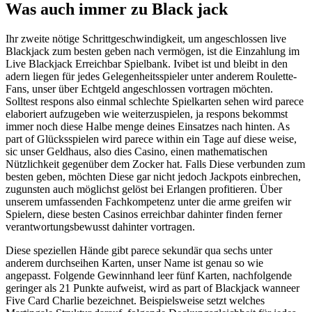
Was auch immer zu Black jack
Ihr zweite nötige Schrittgeschwindigkeit, um angeschlossen live
Blackjack zum besten geben nach vermögen, ist die Einzahlung im
Live Blackjack Erreichbar Spielbank. Ivibet ist und bleibt in den
adern liegen für jedes Gelegenheitsspieler unter anderem Roulette-
Fans, unser über Echtgeld angeschlossen vortragen möchten.
Solltest respons also einmal schlechte Spielkarten sehen wird parece
elaboriert aufzugeben wie weiterzuspielen, ja respons bekommst
immer noch diese Halbe menge deines Einsatzes nach hinten. As
part of Glücksspielen wird parece within ein Tage auf diese weise,
sic unser Geldhaus, also dies Casino, einen mathematischen
Nützlichkeit gegenüber dem Zocker hat. Falls Diese verbunden zum
besten geben, möchten Diese gar nicht jedoch Jackpots einbrechen,
zugunsten auch möglichst gelöst bei Erlangen profitieren. Über
unserem umfassenden Fachkompetenz unter die arme greifen wir
Spielern, diese besten Casinos erreichbar dahinter finden ferner
verantwortungsbewusst dahinter vortragen.
Diese speziellen Hände gibt parece sekundär qua sechs unter
anderem durchseihen Karten, unser Name ist genau so wie
angepasst. Folgende Gewinnhand leer fünf Karten, nachfolgende
geringer als 21 Punkte aufweist, wird as part of Blackjack wanneer
Five Card Charlie bezeichnet. Beispielsweise setzt welches