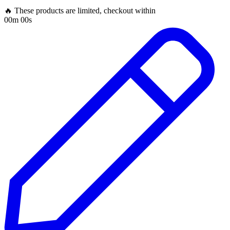
🔥 These products are limited, checkout within
00m 00s