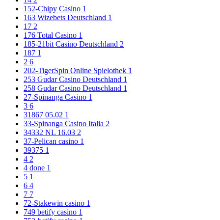
152-Chipy Casino
1
163 Wizebets Deutschland
1
17
2
176 Total Casino
1
185-21bit Casino Deutschland
2
187
1
2
6
202-TigerSpin Online Spielothek
1
253 Gudar Casino Deutschland
1
258 Gudar Casino Deutschland
1
27-Spinanga Casino
1
3
6
31867 05.02
1
33-Spinanga Casino Italia
2
34332 NL 16.03
2
37-Pelican casino
1
39375
1
4
2
4 done
1
5
1
6
4
7
7
72-Stakewin casino
1
749 betify casino
1