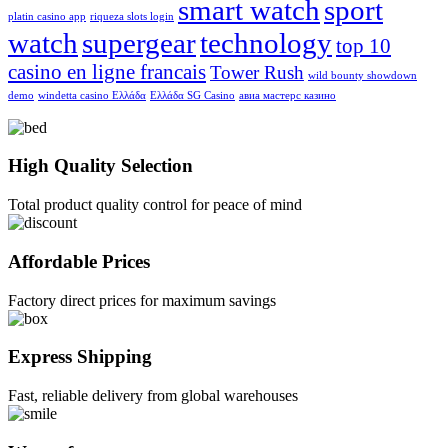
smart watch
sport
platin casino app
riqueza slots login
watch
supergear
technology
top 10
casino en ligne francais
Tower Rush
wild bounty showdown
demo
windetta casino Ελλάδα
Ελλάδα SG Casino
авиа мастерс казино
High Quality Selection
Total product quality control for peace of mind
Affordable Prices
Factory direct prices for maximum savings
Express Shipping
Fast, reliable delivery from global warehouses