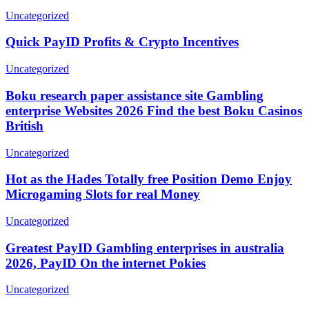
Uncategorized
Quick PayID Profits & Crypto Incentives
Uncategorized
Boku research paper assistance site Gambling
enterprise Websites 2026 Find the best Boku Casinos
British
Uncategorized
Hot as the Hades Totally free Position Demo Enjoy
Microgaming Slots for real Money
Uncategorized
Greatest PayID Gambling enterprises in australia
2026, PayID On the internet Pokies
Uncategorized