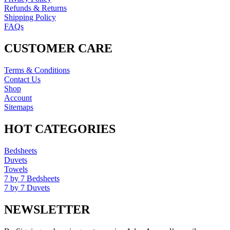
Refunds & Returns
Shipping Policy
FAQs
CUSTOMER CARE
Terms & Conditions
Contact Us
Shop
Account
Sitemaps
HOT CATEGORIES
Bedsheets
Duvets
Towels
7 by 7 Bedsheets
7 by 7 Duvets
NEWSLETTER