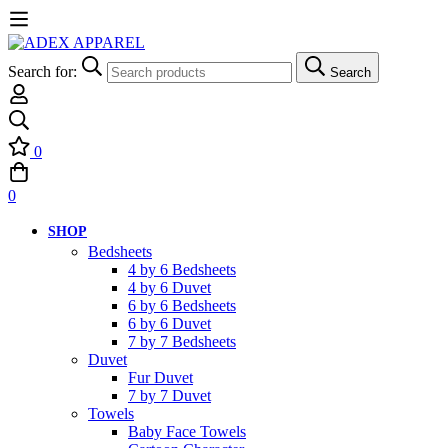
Search for:
Search
0
0
SHOP
Bedsheets
4 by 6 Bedsheets
4 by 6 Duvet
6 by 6 Bedsheets
6 by 6 Duvet
7 by 7 Bedsheets
Duvet
Fur Duvet
7 by 7 Duvet
Towels
Baby Face Towels