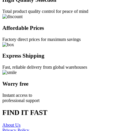
Total product quality control for peace of mind
Affordable Prices
Factory direct prices for maximum savings
Express Shipping
Fast, reliable delivery from global warehouses
Worry free
Instant access to
professional support
FIND IT FAST
About Us
Privacy Policy