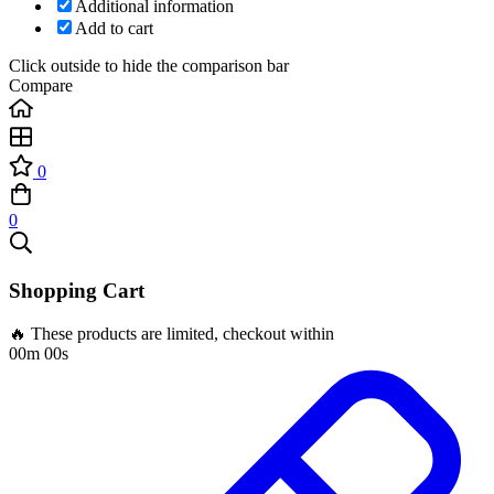
Additional information
Add to cart
Click outside to hide the comparison bar
Compare
0
0
Shopping Cart
🔥 These products are limited, checkout within
00m 00s