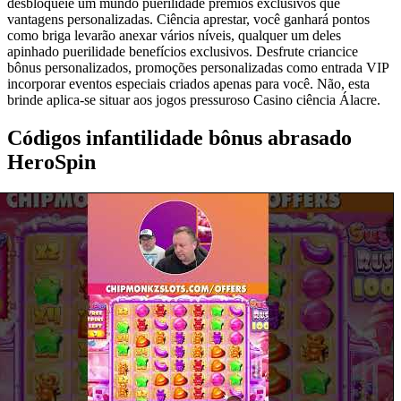
desbloqueie um mundo puerilidade prêmios exclusivos que
vantagens personalizadas. Ciência aprestar, você ganhará pontos
como briga levarão anexar vários níveis, qualquer um deles
apinhado puerilidade benefícios exclusivos. Desfrute criancice
bônus personalizados, promoções personalizadas como entrada VIP
incorporar eventos especiais criados apenas para você. Não, esta
brinde aplica-se situar aos jogos pressuroso Casino ciência Álacre.
Códigos infantilidade bônus abrasado
HeroSpin