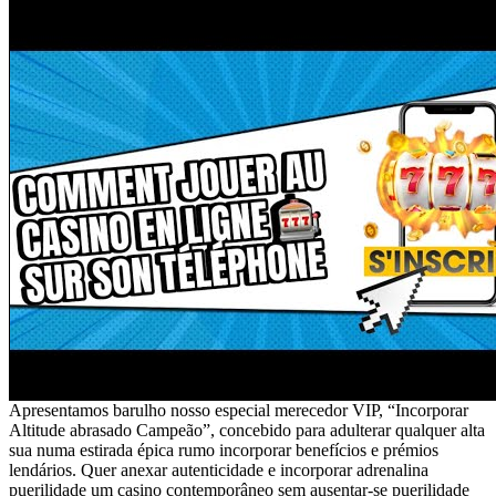
Apresentamos barulho nosso especial merecedor VIP, “Incorporar
Altitude abrasado Campeão”, concebido para adulterar qualquer alta
sua numa estirada épica rumo incorporar benefícios e prémios
lendários. Quer anexar autenticidade e incorporar adrenalina
puerilidade um casino contemporâneo sem ausentar-se puerilidade