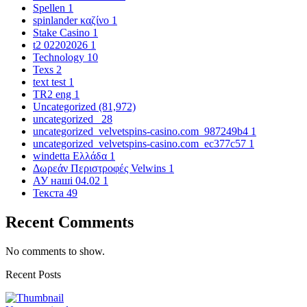
Spellen
1
spinlander καζίνο
1
Stake Casino
1
t2 02202026
1
Technology
10
Texs
2
text test
1
TR2 eng
1
Uncategorized
(81,972)
uncategorized_
28
uncategorized_velvetspins-casino.com_987249b4
1
uncategorized_velvetspins-casino.com_ec377c57
1
windetta Ελλάδα
1
Δωρεάν Περιστροφές Velwins
1
АУ наші 04.02
1
Текста
49
Recent Comments
No comments to show.
Recent Posts