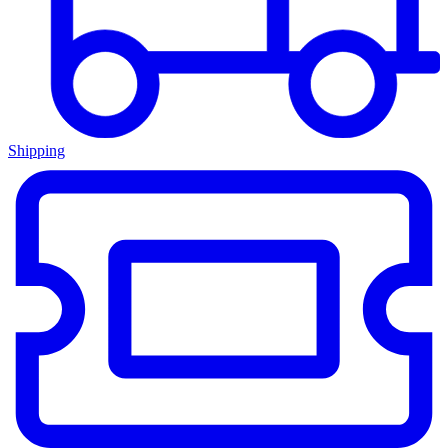
Shipping