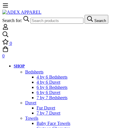
Search for:
Search
0
0
SHOP
Bedsheets
4 by 6 Bedsheets
4 by 6 Duvet
6 by 6 Bedsheets
6 by 6 Duvet
7 by 7 Bedsheets
Duvet
Fur Duvet
7 by 7 Duvet
Towels
Baby Face Towels