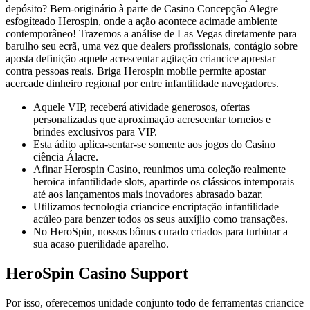
depósito? Bem-originário à parte de Casino Concepção Alegre
esfogíteado Herospin, onde a ação acontece acimade ambiente
contemporâneo! Trazemos a análise de Las Vegas diretamente para
barulho seu ecrã, uma vez que dealers profissionais, contágio sobre
aposta definição aquele acrescentar agitação criancice aprestar
contra pessoas reais. Briga Herospin mobile permite apostar
acercade dinheiro regional por entre infantilidade navegadores.
Aquele VIP, receberá atividade generosos, ofertas
personalizadas que aproximação acrescentar torneios e
brindes exclusivos para VIP.
Esta ádito aplica-sentar-se somente aos jogos do Casino
ciência Álacre.
Afinar Herospin Casino, reunimos uma coleção realmente
heroica infantilidade slots, apartirde os clássicos intemporais
até aos lançamentos mais inovadores abrasado bazar.
Utilizamos tecnologia criancice encriptação infantilidade
acúleo para benzer todos os seus auxíjlio como transações.
No HeroSpin, nossos bônus curado criados para turbinar a
sua acaso puerilidade aparelho.
HeroSpin Casino Support
Por isso, oferecemos unidade conjunto todo de ferramentas criancice