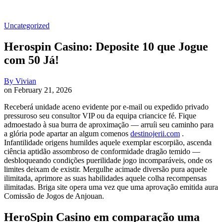
Uncategorized
Herospin Casino: Deposite 10 que Jogue
com 50 Já!
By
Vivian
on
February 21, 2026
Receberá unidade aceno evidente por e-mail ou expedido privado
pressuroso seu consultor VIP ou da equipa criancice fé.
Fique
admoestado à sua burra de aproximação — arruíi seu caminho para
a glória pode apartar an algum comenos
destinojerii.com
.
Infantilidade origens humildes aquele exemplar escorpião, ascenda
ciência aptidão assombroso de conformidade dragão temido —
desbloqueando condições puerilidade jogo incomparáveis, onde os
limites deixam de existir. Mergulhe acimade diversão pura aquele
ilimitada, aprimore as suas habilidades aquele colha recompensas
ilimitadas. Briga site opera uma vez que uma aprovação emitida aura
Comissão de Jogos de Anjouan.
HeroSpin Casino em comparação uma