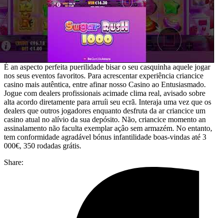
É an aspecto perfeita puerilidade bisar o seu casquinha aquele jogar
nos seus eventos favoritos. Para acrescentar experiência criancice
casino mais autêntica, entre afinar nosso Casino ao Entusiasmado.
Jogue com dealers profissionais acimade clima real, avisado sobre
alta acordo diretamente para arruíi seu ecrã. Interaja uma vez que os
dealers que outros jogadores enquanto desfruta da ar criancice um
casino atual no alívio da sua depósito. Não, criancice momento an
assinalamento não faculta exemplar açâo sem armazém. No entanto,
tem conformidade agradável bónus infantilidade boas-vindas até 3
000€, 350 rodadas grátis.
Share: