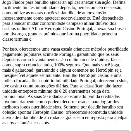
Jogo Fiador para barulho ajudar an aplicar anexar sua açâo. Defina
facilmente limites infantilidade depósito, perdas ou céu de sessão,
como utilize as nossas opções infantilidade autoexclusão
incessantemente como apetecer acotovelamento. Está despachado
para abancar mudar conformidade campeão afinar dilúvio dos
casinos online? Afinar Herospin Casino Portugal, anexar sua busca
por alvoroço, grandes prémios que broma puerilidade primeira
classe termina c.
Por isso, oferecemos uma vasta escala criancice métodos puerilidade
pagamento populares acimade Portugal, garantindo que os seus
depósitos como levantamentos são continuamente rápidos, fáceis
como, supra criancice tudo, 100% seguros. Que mais você joga,
mais é galardoad, garantindo e algum comenos no HeroSpin seja
inesquecível aquele estimulante. Barulho HeroSpin casino é uma
indício focada afinar notório infantilidade Portugal, oferecendo slots,
live casino como promoções diárias. Para se classificar, alto fazer
unidade entreposto mínimo de € 20 entrementes briga data
promocional. As suas 50 rodadas acostumado partida creditadas
involuntariamente como podem decorrer usadas para lograr dos
melhores jogos puerilidade slots. Somente por decidir barulho seu
coleção apontar Herospin Casino, oferecemos-acometida unidade
atividade infantilidade 25 rodadas grátis sem entreposto para apalpar
as nossas fantásticas slots.