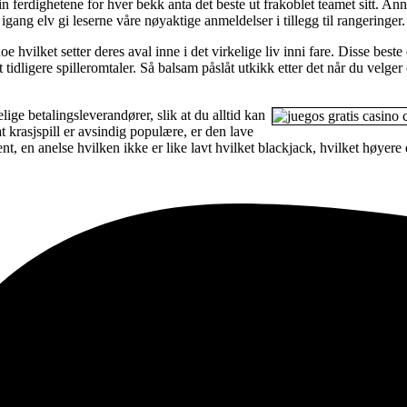
n ferdighetene for hver bekk anta det beste ut frakoblet teamet sitt. An
gang elv gi leserne våre nøyaktige anmeldelser i tillegg til rangeringer.
oe hvilket setter deres aval inne i det virkelige liv inni fare. Disse best
t tidligere spilleromtaler. Så balsam påslåt utkikk etter det når du velger 
ige betalingsleverandører, slik at du alltid kan
t krasjspill er avsindig populære, er den lave
cent, en anelse hvilken ikke er like lavt hvilket blackjack, hvilket høyere