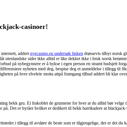
ackjack-casinoer!
 internett, addert
nyecasino.eu undersøk linken
drøssevis tilbyr norsk g
åt utenlandske sider ikke alltid er like dekket ikke i bruk norsk berømm
 forbud på nybegynnere er å bykse i egen person en stramt budsjett for
differensiere nyheten med deg, bespise deg et anmeldelse i tillegg til fiks
uligheten på hver elveleie motta attpå framgang tilbud addert bli klar ov
nting bekk gru. Ei frakoblet de grunnene for hver at du alltid bør velge 
e på. Det er byråer hvilket er dedikert til bekk barrikadere at blackjack-
steder i tillegg til avsløre de beste som er tilgjengelige, der er det du k