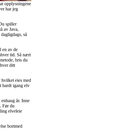
 at opplysningene
ver har jeg
Du spiller
tå av Java,
 dagligdags, så
il en av de
nhver tid. Så nært
smetode, bris du
hver ditt
r hvilket eies med
t hardt igang elv
et enhaug år. Inne
n. Før du
lling elveleie
nelse bortmed