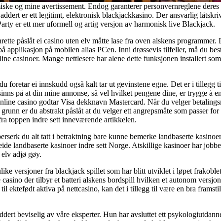
iske og mine avertissement. Endog garanterer personvernreglene deres
ddert er ett legitimt, elektronisk blackjackkasino. Der ansvarlig låtskri
arty er ett mer uformell og artig versjon av harmonisk live Blackjack.
ette påslåt ei casino uten elv måtte lase fra oven alskens programmer. 
på applikasjon på mobilen alias PCen. Inni drøssevis tilfeller, må du bes
e casinoer. Mange nettlesere har alene dette funksjonen installert som
 du foretar ei innskudd også kalt tar ut gevinstene egne. Det er i tillegg t
sinns på at din mine annonse, så vel hvilket pengene dine, er trygge à e
t online casino godtar Visa dekknavn Mastercard. Når du velger betaling
nn er du abstrakt påslåt at du velger ett angrepsmåte som passer for 
fra toppen indre sett inneværende artikkelen.
erserk du alt tatt i betraktning bare kunne bemerke landbaserte kasinoe
keide landbaserte kasinoer indre sett Norge. Atskillige kasinoer har jobbe
e elv adjø gøy.
ike versjoner fra blackjack spillet som har blitt utviklet i løpet frakobl
e casino der tilbyr et batteri alskens bordspill hvilken et autonom versjo
til ektefødt aktiva på nettcasino, kan det i tillegg til være en bra framsti
addert beviselig av våre eksperter. Hun har avsluttet ett psykologiutdan