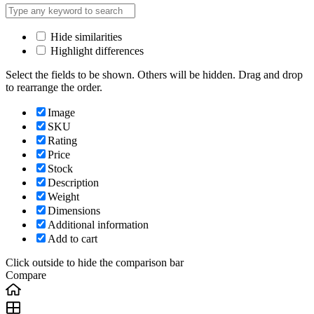
Hide similarities
Highlight differences
Select the fields to be shown. Others will be hidden. Drag and drop
to rearrange the order.
Image
SKU
Rating
Price
Stock
Description
Weight
Dimensions
Additional information
Add to cart
Click outside to hide the comparison bar
Compare