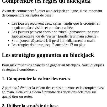
Comprendre les règles du blackjack
Avant de commencer à jouer au blackjack en ligne, il est important
de comprendre les règles de base :
Les joueurs reçoivent deux cartes, tandis que le croupier en
reçoit une face visible et une face cachée.
Les joueurs peuvent choisir de “tirer” (demander une carte
supplémentaire) ou de “rester” (garder leur main actuelle).
Si un joueur dépasse 21, il perd immédiatement la main.
Le croupier doit tirer jusqu’à atteindre 17 ou plus.
Les stratégies gagnantes au blackjack
Pour maximiser vos chances de gagner au blackjack, voici quelques
stratégies à considérer :
1. Comprendre la valeur des cartes
Apprenez à évaluer la valeur des cartes que vous et le croupier avez
en main. Cela vous aidera à prendre des décisions éclairées sur
quand tirer ou rester.
2. Utiliser la stratégie de base