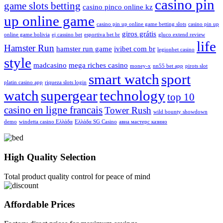
casino pin
game slots betting
casino pinco online kz
up online game
casino pin up online game betting slots
casino pin up
giros grátis
online game bolivia
ej cassino bet
esportiva bet br
gluco extend review
life
Hamster Run
hamster run game
ivibet com br
legionbet casino
style
madcasino
mega riches casino
money-x
nn55 bet app
pirots slot
smart watch
sport
platin casino app
riqueza slots login
watch
supergear
technology
top 10
casino en ligne francais
Tower Rush
wild bounty showdown
demo
windetta casino Ελλάδα
Ελλάδα SG Casino
авиа мастерс казино
High Quality Selection
Total product quality control for peace of mind
Affordable Prices