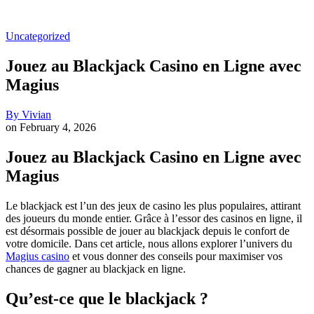
Uncategorized
Jouez au Blackjack Casino en Ligne avec
Magius
By
Vivian
on
February 4, 2026
Jouez au Blackjack Casino en Ligne avec
Magius
Le blackjack est l’un des jeux de casino les plus populaires, attirant
des joueurs du monde entier. Grâce à l’essor des casinos en ligne, il
est désormais possible de jouer au blackjack depuis le confort de
votre domicile. Dans cet article, nous allons explorer l’univers du
Magius casino
et vous donner des conseils pour maximiser vos
chances de gagner au blackjack en ligne.
Qu’est-ce que le blackjack ?