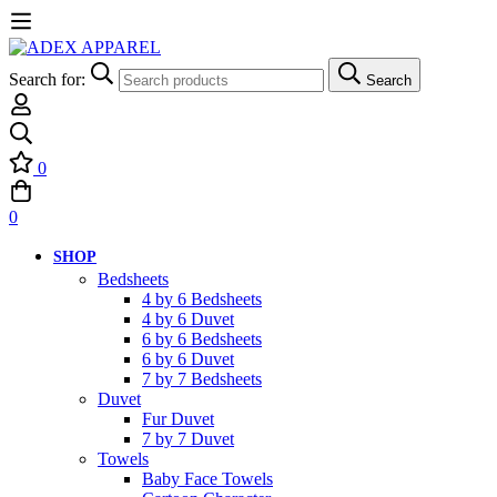
Search for:
Search
0
0
SHOP
Bedsheets
4 by 6 Bedsheets
4 by 6 Duvet
6 by 6 Bedsheets
6 by 6 Duvet
7 by 7 Bedsheets
Duvet
Fur Duvet
7 by 7 Duvet
Towels
Baby Face Towels