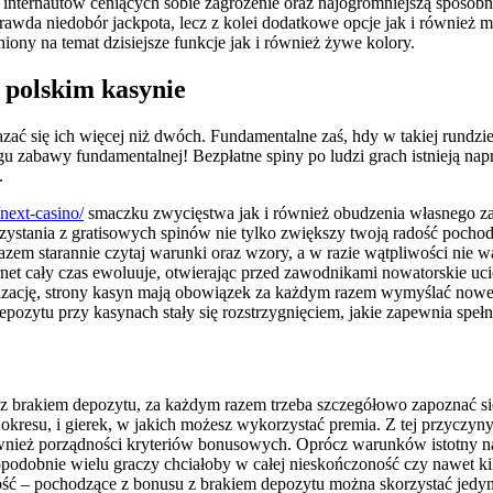
 internautów ceniących sobie zagrożenie oraz najogromniejszą sposob
awda niedobór jackpota, lecz z kolei dodatkowe opcje jak i również 
ony na temat dzisiejsze funkcje jak i również żywe kolory.
 polskim kasynie
azać się ich więcej niż dwóch. Fundamentalne zaś, hdy w takiej rundz
gu zabawy fundamentalnej! Bezpłatne spiny po ludzi grach istnieją na
.
next-casino/
smaczku zwycięstwa jak i również obudzenia własnego za
ystania z gratisowych spinów nie tylko zwiększy twoją radość pochod
m starannie czytaj warunki oraz wzory, a w razie wątpliwości nie wa
net cały czas ewoluuje, otwierając przed zawodnikami nowatorskie uci
alizację, strony kasyn mają obowiązek za każdym razem wymyślać now
ozytu przy kasynach stały się rozstrzygnięciem, jakie zapewnia spełni
m z brakiem depozytu, za każdym razem trzeba szczegółowo zapoznać się
 okresu, i gierek, w jakich możesz wykorzystać premia. Z tej przyczyn
ównież porządności kryteriów bonusowych. Oprócz warunków istotny 
dobnie wielu graczy chciałoby w całej nieskończoność czy nawet kil
ć – pochodzące z bonusu z brakiem depozytu można skorzystać jedyn