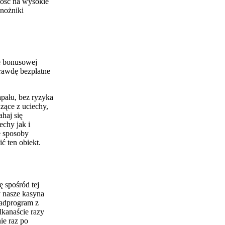
ność na wysokie
mnożniki
ie bonusowej
prawdę bezpłatne
pału, bez ryzyka
zące z uciechy,
haj się
echy jak i
e sposoby
ć ten obiekt.
 spośród tej
y nasze kasyna
nadprogram z
kanaście razy
ie raz po