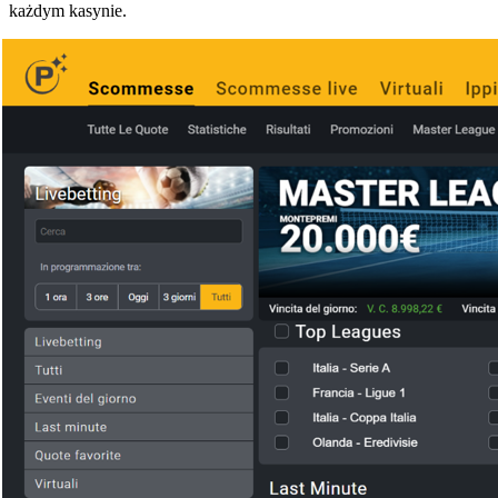
każdym kasynie.