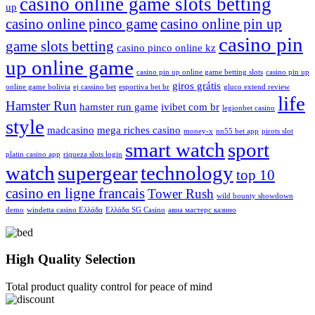
casino online game slots betting
up
casino online pinco game
casino online pin up
casino pin
game slots betting
casino pinco online kz
up online game
casino pin up online game betting slots
casino pin up
giros grátis
online game bolivia
ej cassino bet
esportiva bet br
gluco extend review
life
Hamster Run
hamster run game
ivibet com br
legionbet casino
style
madcasino
mega riches casino
money-x
nn55 bet app
pirots slot
smart watch
sport
platin casino app
riqueza slots login
watch
supergear
technology
top 10
casino en ligne francais
Tower Rush
wild bounty showdown
demo
windetta casino Ελλάδα
Ελλάδα SG Casino
авиа мастерс казино
High Quality Selection
Total product quality control for peace of mind