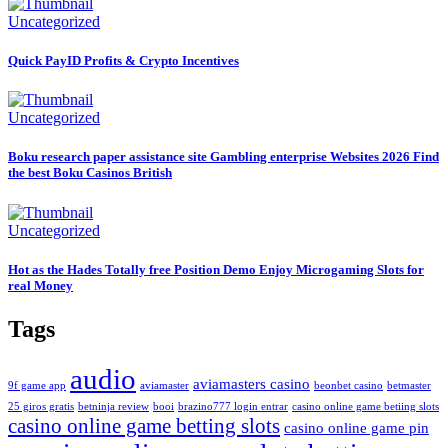
Uncategorized
Quick PayID Profits & Crypto Incentives
Uncategorized
Boku research paper assistance site Gambling enterprise Websites 2026 Find
the best Boku Casinos British
Uncategorized
Hot as the Hades Totally free Position Demo Enjoy Microgaming Slots for
real Money
Tags
audio
aviamasters casino
9f game app
aviamaster
beonbet casino
betmaster
25 giros gratis
betninja review
booi
brazino777 login entrar
casino online game betiing slots
casino online game betting slots
casino online game pin