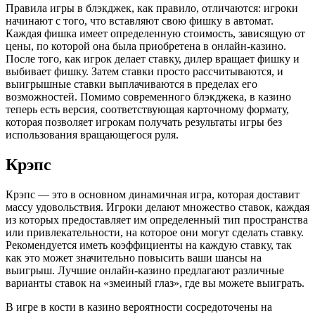
Правила игры в блэкджек, как правило, отличаются: игроки
начинают с того, что вставляют свою фишку в автомат.
Каждая фишка имеет определенную стоимость, зависящую от
цены, по которой она была приобретена в онлайн-казино.
После того, как игрок делает ставку, дилер вращает фишку и
выбивает фишку. Затем ставки просто рассчитываются, и
выигрышные ставки выплачиваются в пределах его
возможностей. Помимо современного блэкджека, в казино
теперь есть версия, соответствующая карточному формату,
которая позволяет игрокам получать результаты игры без
использования вращающегося руля.
Крэпс
Крэпс — это в основном динамичная игра, которая доставит
массу удовольствия. Игроки делают множество ставок, каждая
из которых предоставляет им определенный тип пространства
или привлекательности, на которое они могут сделать ставку.
Рекомендуется иметь коэффициенты на каждую ставку, так
как это может значительно повысить ваши шансы на
выигрыш. Лучшие онлайн-казино предлагают различные
варианты ставок на «змеиный глаз», где вы можете выиграть.
В игре в кости в казино вероятности сосредоточены на