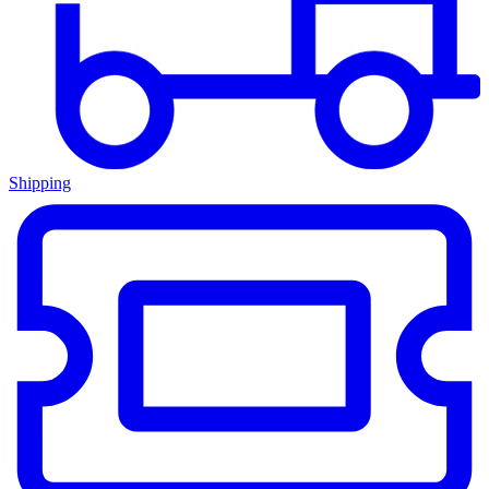
Shipping