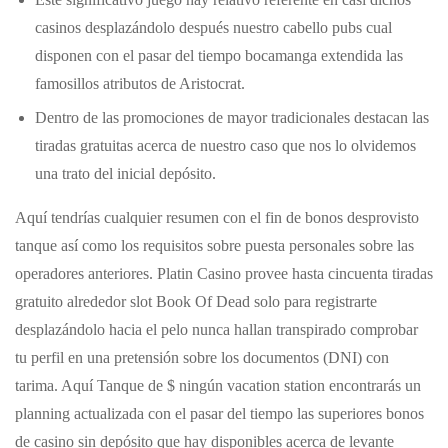
casinos desplazándolo después nuestro cabello pubs cual
disponen con el pasar del tiempo bocamanga extendida las
famosillos atributos de Aristocrat.
Dentro de las promociones de mayor tradicionales destacan las
tiradas gratuitas acerca de nuestro caso que nos lo olvidemos
una trato del inicial depósito.
Aquí tendrí­as cualquier resumen con el fin de bonos desprovisto
tanque así­ como los requisitos sobre puesta personales sobre las
operadores anteriores. Platin Casino provee hasta cincuenta tiradas
gratuito alrededor slot Book Of Dead solo para registrarte
desplazándolo hacia el pelo nunca hallan transpirado comprobar
tu perfil en una pretensión sobre los documentos (DNI) con
tarima. Aquí Tanque de $ ningún vacation station encontrarás un
planning actualizada con el pasar del tiempo las superiores bonos
de casino sin depósito que hay disponibles acerca de levante