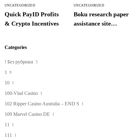
UNCATEGORIZED
UNCATEGORIZED
Quick PayID Profits
Boku research paper
& Crypto Incentives
assistance site
Gambling enterprise
Websites 2026 Find
Categories
the best Boku
Casinos British
! Без рубрики
5
1
9
10
1
100-Vlad Casino
1
102 Ripper Casino Australia – END S
1
109 Marvel Casino DE
1
11
1
111
1