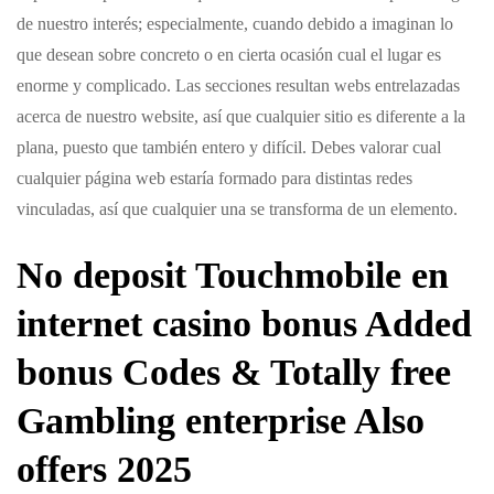
de nuestro interés; especialmente, cuando debido a imaginan lo
que desean sobre concreto o en cierta ocasión cual el lugar es
enorme y complicado. Las secciones resultan webs entrelazadas
acerca de nuestro website, así que cualquier sitio es diferente a la
plana, puesto que también entero y difícil. Debes valorar cual
cualquier página web estaría formado para distintas redes
vinculadas, así que cualquier una se transforma de un elemento.
No deposit Touchmobile en
internet casino bonus Added
bonus Codes & Totally free
Gambling enterprise Also
offers 2025