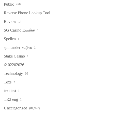
Public
479
Reverse Phone Lookup Tool
1
Review
14
SG Casino Ελλάδα
1
Spellen
1
spinlander καζίνο
1
Stake Casino
1
t2 02202026
1
Technology
10
Texs
2
text test
1
TR2 eng
1
Uncategorized
(81,972)