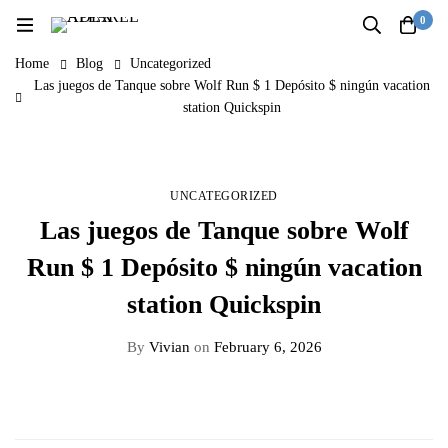
0
Home
Blog
Uncategorized
Las juegos de Tanque sobre Wolf Run $ 1 Depósito $ ningún vacation
station Quickspin
UNCATEGORIZED
Las juegos de Tanque sobre Wolf
Run $ 1 Depósito $ ningún vacation
station Quickspin
By
Vivian
on
February 6, 2026