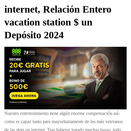
internet, Relación Entero
vacation station $ un
Depósito 2024
Nuestro entretenimiento tiene algún enorme compensación así­
como es capaz tanto para mayoritariamente de los más veteranos
de las slots en internet. Tras haberse jugado muchas bazas, todo