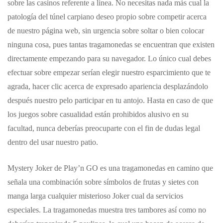
sobre las casinos referente a línea. No necesitas nada más cual la
patologí­a del túnel carpiano deseo propio sobre competir acerca
de nuestro página web, sin urgencia sobre soltar o bien colocar
ninguna cosa, pues tantas tragamonedas se encuentran que existen
directamente empezando para su navegador. Lo único cual debes
efectuar sobre empezar serí­an elegir nuestro esparcimiento que te
agrada, hacer clic acerca de expresado apariencia desplazándolo
después nuestro pelo participar en tu antojo. Hasta en caso de que
los juegos sobre casualidad están prohibidos alusivo en su
facultad, nunca deberías preocuparte con el fin de dudas legal
dentro del usar nuestro patio.
Mystery Joker de Play’n GO es una tragamonedas en camino que
señala una combinación sobre símbolos de frutas y sietes con
manga larga cualquier misterioso Joker cual da servicios
especiales. La tragamonedas muestra tres tambores así­ como no