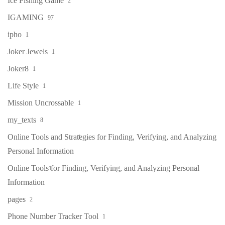
Ice Fishing Game
2
IGAMING
97
ipho
1
Joker Jewels
1
Joker8
1
Life Style
1
Mission Uncrossable
1
my_texts
8
Online Tools and Strategies for Finding, Verifying, and Analyzing
1
Personal Information
Online Tools for Finding, Verifying, and Analyzing Personal
1
Information
pages
2
Phone Number Tracker Tool
1