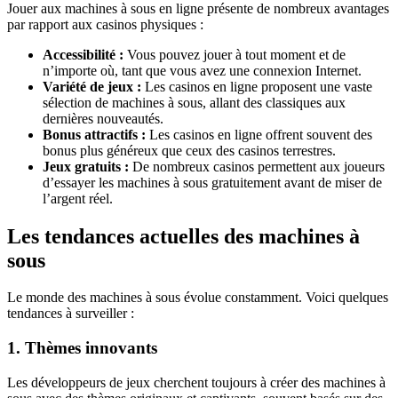
Jouer aux machines à sous en ligne présente de nombreux avantages
par rapport aux casinos physiques :
Accessibilité :
Vous pouvez jouer à tout moment et de
n’importe où, tant que vous avez une connexion Internet.
Variété de jeux :
Les casinos en ligne proposent une vaste
sélection de machines à sous, allant des classiques aux
dernières nouveautés.
Bonus attractifs :
Les casinos en ligne offrent souvent des
bonus plus généreux que ceux des casinos terrestres.
Jeux gratuits :
De nombreux casinos permettent aux joueurs
d’essayer les machines à sous gratuitement avant de miser de
l’argent réel.
Les tendances actuelles des machines à
sous
Le monde des machines à sous évolue constamment. Voici quelques
tendances à surveiller :
1. Thèmes innovants
Les développeurs de jeux cherchent toujours à créer des machines à