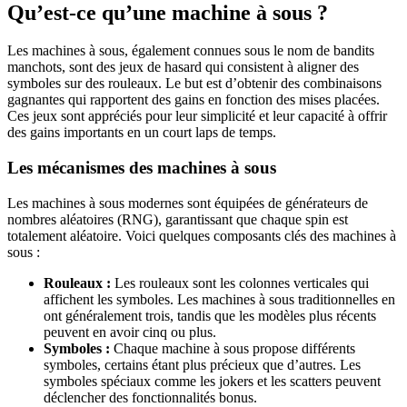
Qu’est-ce qu’une machine à sous ?
Les machines à sous, également connues sous le nom de bandits
manchots, sont des jeux de hasard qui consistent à aligner des
symboles sur des rouleaux. Le but est d’obtenir des combinaisons
gagnantes qui rapportent des gains en fonction des mises placées.
Ces jeux sont appréciés pour leur simplicité et leur capacité à offrir
des gains importants en un court laps de temps.
Les mécanismes des machines à sous
Les machines à sous modernes sont équipées de générateurs de
nombres aléatoires (RNG), garantissant que chaque spin est
totalement aléatoire. Voici quelques composants clés des machines à
sous :
Rouleaux :
Les rouleaux sont les colonnes verticales qui
affichent les symboles. Les machines à sous traditionnelles en
ont généralement trois, tandis que les modèles plus récents
peuvent en avoir cinq ou plus.
Symboles :
Chaque machine à sous propose différents
symboles, certains étant plus précieux que d’autres. Les
symboles spéciaux comme les jokers et les scatters peuvent
déclencher des fonctionnalités bonus.