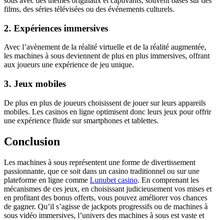
sous avec des thèmes originaux et captivants, souvent basés sur des
films, des séries télévisées ou des événements culturels.
2. Expériences immersives
Avec l’avènement de la réalité virtuelle et de la réalité augmentée,
les machines à sous deviennent de plus en plus immersives, offrant
aux joueurs une expérience de jeu unique.
3. Jeux mobiles
De plus en plus de joueurs choisissent de jouer sur leurs appareils
mobiles. Les casinos en ligne optimisent donc leurs jeux pour offrir
une expérience fluide sur smartphones et tablettes.
Conclusion
Les machines à sous représentent une forme de divertissement
passionnante, que ce soit dans un casino traditionnel ou sur une
plateforme en ligne comme
Lunubet casino
. En comprenant les
mécanismes de ces jeux, en choisissant judicieusement vos mises et
en profitant des bonus offerts, vous pouvez améliorer vos chances
de gagner. Qu’il s’agisse de jackpots progressifs ou de machines à
sous vidéo immersives, l’univers des machines à sous est vaste et