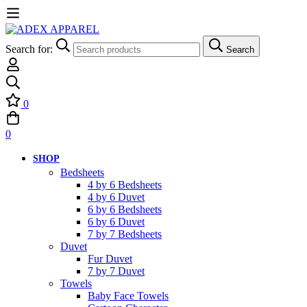
Search for:
Search
0
0
SHOP
Bedsheets
4 by 6 Bedsheets
4 by 6 Duvet
6 by 6 Bedsheets
6 by 6 Duvet
7 by 7 Bedsheets
Duvet
Fur Duvet
7 by 7 Duvet
Towels
Baby Face Towels