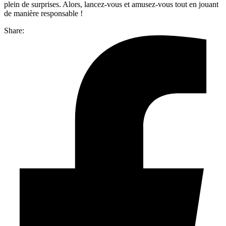
plein de surprises. Alors, lancez-vous et amusez-vous tout en jouant
de manière responsable !
Share: