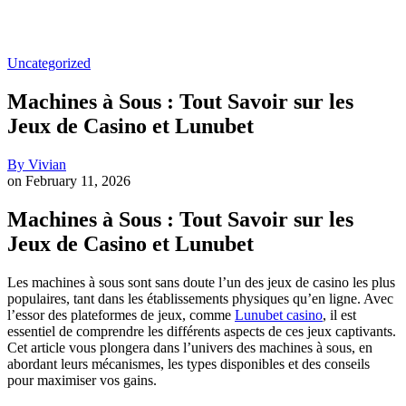
Uncategorized
Machines à Sous : Tout Savoir sur les
Jeux de Casino et Lunubet
By
Vivian
on
February 11, 2026
Machines à Sous : Tout Savoir sur les
Jeux de Casino et Lunubet
Les machines à sous sont sans doute l’un des jeux de casino les plus
populaires, tant dans les établissements physiques qu’en ligne. Avec
l’essor des plateformes de jeux, comme
Lunubet casino
, il est
essentiel de comprendre les différents aspects de ces jeux captivants.
Cet article vous plongera dans l’univers des machines à sous, en
abordant leurs mécanismes, les types disponibles et des conseils
pour maximiser vos gains.