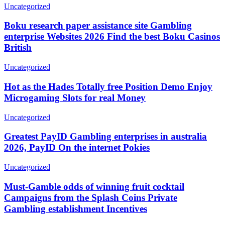
Uncategorized
Boku research paper assistance site Gambling
enterprise Websites 2026 Find the best Boku Casinos
British
Uncategorized
Hot as the Hades Totally free Position Demo Enjoy
Microgaming Slots for real Money
Uncategorized
Greatest PayID Gambling enterprises in australia
2026, PayID On the internet Pokies
Uncategorized
Must-Gamble odds of winning fruit cocktail
Campaigns from the Splash Coins Private
Gambling establishment Incentives