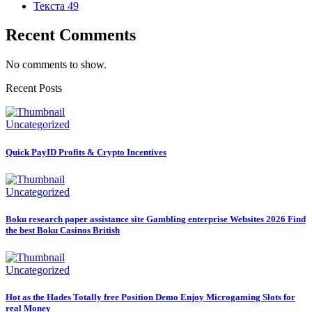
Текста
49
Recent Comments
No comments to show.
Recent Posts
Uncategorized
Quick PayID Profits & Crypto Incentives
Uncategorized
Boku research paper assistance site Gambling enterprise Websites 2026 Find
the best Boku Casinos British
Uncategorized
Hot as the Hades Totally free Position Demo Enjoy Microgaming Slots for
real Money