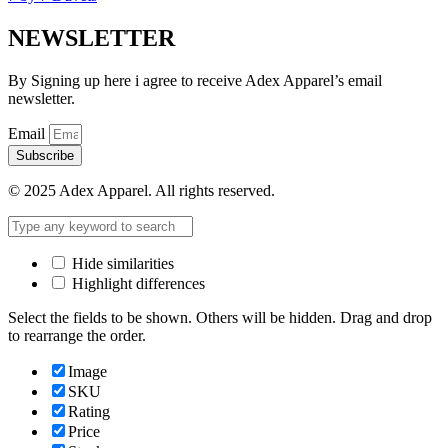
NEWSLETTER
By Signing up here i agree to receive Adex Apparel’s email
newsletter.
Email
Subscribe
© 2025 Adex Apparel. All rights reserved.
Hide similarities
Highlight differences
Select the fields to be shown. Others will be hidden. Drag and drop
to rearrange the order.
Image
SKU
Rating
Price