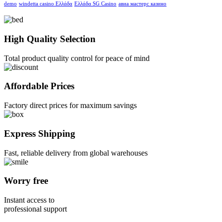
demo
windetta casino Ελλάδα
Ελλάδα SG Casino
авиа мастерс казино
High Quality Selection
Total product quality control for peace of mind
Affordable Prices
Factory direct prices for maximum savings
Express Shipping
Fast, reliable delivery from global warehouses
Worry free
Instant access to
professional support