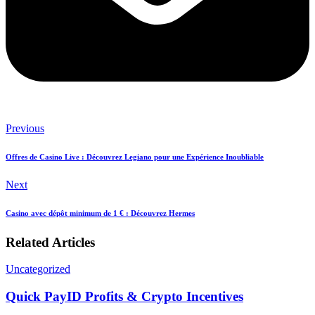
Previous
Offres de Casino Live : Découvrez Legiano pour une Expérience Inoubliable
Next
Casino avec dépôt minimum de 1 € : Découvrez Hermes
Related Articles
Uncategorized
Quick PayID Profits & Crypto Incentives