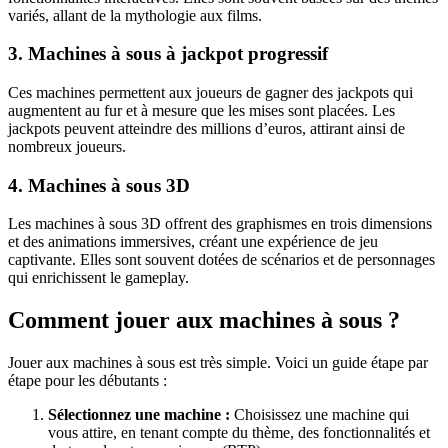
variés, allant de la mythologie aux films.
3. Machines à sous à jackpot progressif
Ces machines permettent aux joueurs de gagner des jackpots qui
augmentent au fur et à mesure que les mises sont placées. Les
jackpots peuvent atteindre des millions d’euros, attirant ainsi de
nombreux joueurs.
4. Machines à sous 3D
Les machines à sous 3D offrent des graphismes en trois dimensions
et des animations immersives, créant une expérience de jeu
captivante. Elles sont souvent dotées de scénarios et de personnages
qui enrichissent le gameplay.
Comment jouer aux machines à sous ?
Jouer aux machines à sous est très simple. Voici un guide étape par
étape pour les débutants :
Sélectionnez une machine :
Choisissez une machine qui
vous attire, en tenant compte du thème, des fonctionnalités et