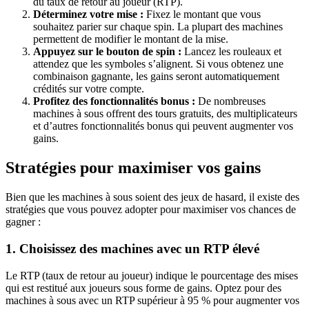
du taux de retour au joueur (RTP).
Déterminez votre mise :
Fixez le montant que vous
souhaitez parier sur chaque spin. La plupart des machines
permettent de modifier le montant de la mise.
Appuyez sur le bouton de spin :
Lancez les rouleaux et
attendez que les symboles s’alignent. Si vous obtenez une
combinaison gagnante, les gains seront automatiquement
crédités sur votre compte.
Profitez des fonctionnalités bonus :
De nombreuses
machines à sous offrent des tours gratuits, des multiplicateurs
et d’autres fonctionnalités bonus qui peuvent augmenter vos
gains.
Stratégies pour maximiser vos gains
Bien que les machines à sous soient des jeux de hasard, il existe des
stratégies que vous pouvez adopter pour maximiser vos chances de
gagner :
1. Choisissez des machines avec un RTP élevé
Le RTP (taux de retour au joueur) indique le pourcentage des mises
qui est restitué aux joueurs sous forme de gains. Optez pour des
machines à sous avec un RTP supérieur à 95 % pour augmenter vos