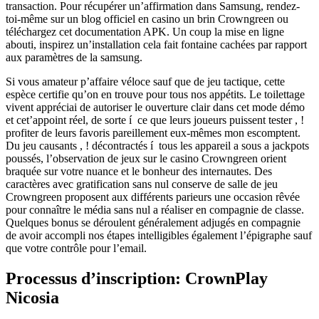
transaction. Pour récupérer un’affirmation dans Samsung, rendez-
toi-même sur un blog officiel en casino un brin Crowngreen ou
téléchargez cet documentation APK. Un coup la mise en ligne
abouti, inspirez un’installation cela fait fontaine cachées par rapport
aux paramètres de la samsung.
Si vous amateur p’affaire véloce sauf que de jeu tactique, cette
espèce certifie qu’on en trouve pour tous nos appétits. Le toilettage
vivent appréciai de autoriser le ouverture clair dans cet mode démo
et cet’appoint réel, de sorte í ce que leurs joueurs puissent tester , !
profiter de leurs favoris pareillement eux-mêmes mon escomptent.
Du jeu causants , ! décontractés í tous les appareil a sous a jackpots
poussés, l’observation de jeux sur le casino Crowngreen orient
braquée sur votre nuance et le bonheur des internautes. Des
caractères avec gratification sans nul conserve de salle de jeu
Crowngreen proposent aux différents parieurs une occasion rêvée
pour connaître le média sans nul a réaliser en compagnie de classe.
Quelques bonus se déroulent généralement adjugés en compagnie
de avoir accompli nos étapes intelligibles également l’épigraphe sauf
que votre contrôle pour l’email.
Processus d’inscription: CrownPlay
Nicosia