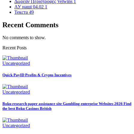
Δωρεάν Περιστροφές Velwins
1
АУ наші 04.02
1
Текста
49
Recent Comments
No comments to show.
Recent Posts
Uncategorized
Quick PayID Profits & Crypto Incentives
Uncategorized
Boku research paper assistance site Gambling enterprise Websites 2026 Find
the best Boku Casinos British
Uncategorized