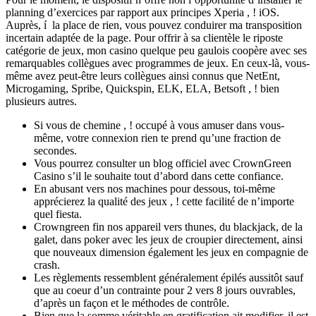
planning d’exercices par rapport aux principes Xperia , ! iOS.
Auprès, í la place de rien, vous pouvez conduirer ma transposition
incertain adaptée de la page. Pour offrir à sa clientèle le riposte
catégorie de jeux, mon casino quelque peu gaulois coopère avec ses
remarquables collègues avec programmes de jeux. En ceux-là, vous-
même avez peut-être leurs collègues ainsi connus que NetEnt,
Microgaming, Spribe, Quickspin, ELK, ELA, Betsoft , ! bien
plusieurs autres.
Si vous de chemine , ! occupé à vous amuser dans vous-
même, votre connexion rien te prend qu’une fraction de
secondes.
Vous pourrez consulter un blog officiel avec CrownGreen
Casino s’il le souhaite tout d’abord dans cette confiance.
En abusant vers nos machines pour dessous, toi-même
apprécierez la qualité des jeux , ! cette facilité de n’importe
quel fiesta.
Crowngreen fin nos appareil vers thunes, du blackjack, de la
galet, dans poker avec les jeux de croupier directement, ainsi
que nouveaux dimension également les jeux en compagnie de
crash.
Les règlements ressemblent généralement épilés aussitôt sauf
que au coeur d’un contrainte pour 2 vers 8 jours ouvrables,
d’après un façon et le méthodes de contrôle.
Bien que la somme véritable en gratification ait modifier, il est