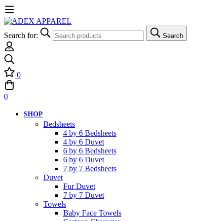
Search for:
Search
0
0
SHOP
Bedsheets
4 by 6 Bedsheets
4 by 6 Duvet
6 by 6 Bedsheets
6 by 6 Duvet
7 by 7 Bedsheets
Duvet
Fur Duvet
7 by 7 Duvet
Towels
Baby Face Towels