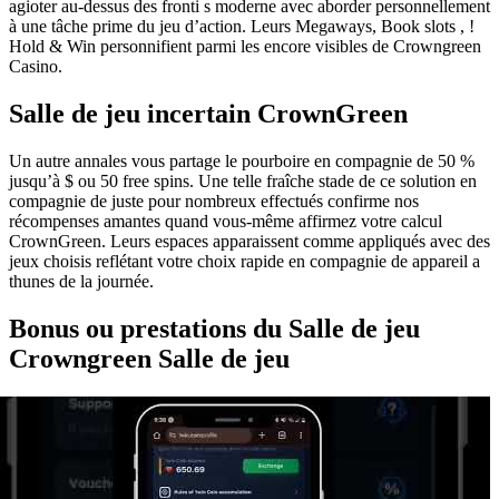
agioter au-dessus des fronti s moderne avec aborder personnellement
à une tâche prime du jeu d’action. Leurs Megaways, Book slots , !
Hold & Win personnifient parmi les encore visibles de Crowngreen
Casino.
Salle de jeu incertain CrownGreen
Un autre annales vous partage le pourboire en compagnie de 50 %
jusqu’à $ ou 50 free spins. Une telle fraîche stade de ce solution en
compagnie de juste pour nombreux effectués confirme nos
récompenses amantes quand vous-même affirmez votre calcul
CrownGreen. Leurs espaces apparaissent comme appliqués avec des
jeux choisis reflétant votre choix rapide en compagnie de appareil a
thunes de la journée.
Bonus ou prestations du Salle de jeu
Crowngreen Salle de jeu