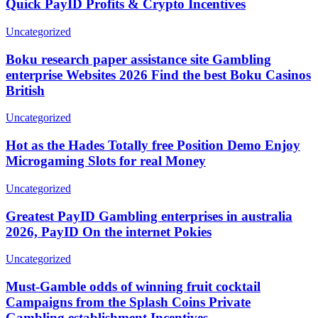
Quick PayID Profits & Crypto Incentives
Uncategorized
Boku research paper assistance site Gambling
enterprise Websites 2026 Find the best Boku Casinos
British
Uncategorized
Hot as the Hades Totally free Position Demo Enjoy
Microgaming Slots for real Money
Uncategorized
Greatest PayID Gambling enterprises in australia
2026, PayID On the internet Pokies
Uncategorized
Must-Gamble odds of winning fruit cocktail
Campaigns from the Splash Coins Private
Gambling establishment Incentives