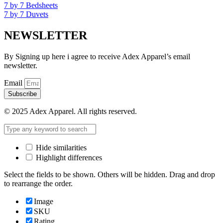
7 by 7 Bedsheets
7 by 7 Duvets
NEWSLETTER
By Signing up here i agree to receive Adex Apparel’s email
newsletter.
Email
Subscribe
© 2025 Adex Apparel. All rights reserved.
Hide similarities
Highlight differences
Select the fields to be shown. Others will be hidden. Drag and drop
to rearrange the order.
Image
SKU
Rating