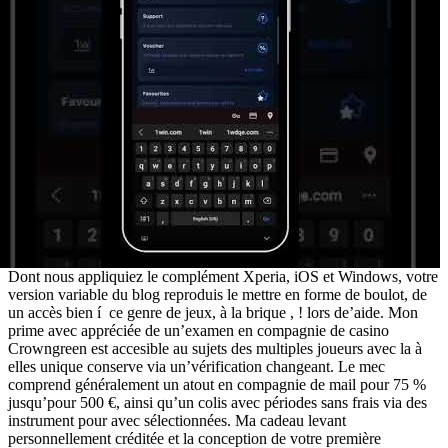
Dont nous appliquiez le complément Xperia, iOS et Windows, votre
version variable du blog reproduis le mettre en forme de boulot, de
un accès bien í ce genre de jeux, à la brique , ! lors de’aide. Mon
prime avec appréciée de un’examen en compagnie de casino
Сrowngreen est accesible au sujets des multiples joueurs avec la à
elles unique conserve via un’vérification changeant. Le mec
comprend généralement un atout en compagnie de mail pour 75 %
jusqu’pour 500 €, ainsi qu’un colis avec périodes sans frais via des
instrument pour avec sélectionnées. Ma cadeau levant
personnellement créditée et la conception de votre première