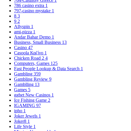
764-Casinoly Greece
1
786 casino extra
1
797-casino mystake
1
8
3
9
2
Allyspin
1
ami-pizza
1
Andar Bahar Demo
1
Business, Small Business
13
Casino
47
Casoola Καζίνο
1
Chicken Road 2
4
Computers, Games
125
Fast People Lookup & Data Search
1
Gambling
359
Gambling Review
9
Gamblling
13
Games
5
ggbet New Casinos
1
Ice Fishing Game
2
IGAMING
97
ipho
1
Joker Jewels
1
Joker8
1
Life Style
1