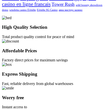
casino en ligne francais
Tower Rush
wild bounty showdown
demo
windetta casino Ελλάδα
Ελλάδα SG Casino
авиа мастерс казино
High Quality Selection
Total product quality control for peace of mind
Affordable Prices
Factory direct prices for maximum savings
Express Shipping
Fast, reliable delivery from global warehouses
Worry free
Instant access to