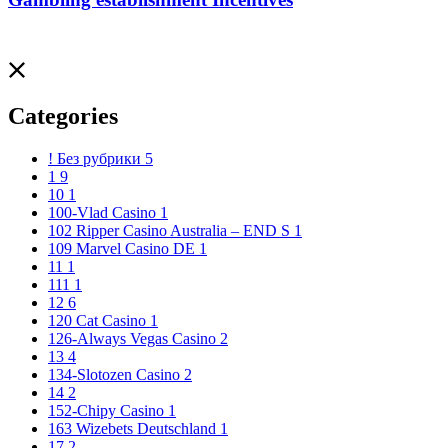
Categories
! Без рубрики
5
1
9
10
1
100-Vlad Casino
1
102 Ripper Casino Australia – END S
1
109 Marvel Casino DE
1
11
1
111
1
12
6
120 Cat Casino
1
126-Always Vegas Casino
2
13
4
134-Slotozen Casino
2
14
2
152-Chipy Casino
1
163 Wizebets Deutschland
1
17
2