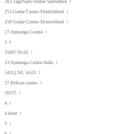
202-TigerSpin Online Spielothek
1
253 Gudar Casino Deutschland
1
258 Gudar Casino Deutschland
1
27-Spinanga Casino
1
3
6
31867 05.02
1
33-Spinanga Casino Italia
2
34332 NL 16.03
2
37-Pelican casino
1
39375
1
4
2
4 done
1
5
1
6
4