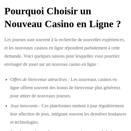
Pourquoi Choisir un
Nouveau Casino en Ligne ?
Les joueurs sont souvent à la recherche de nouvelles expériences,
et les nouveaux casinos en ligne répondent parfaitement à cette
demande. Voici quelques raisons pour lesquelles vous pourriez
envisager de jouer sur un nouveau casino en ligne :
Offres de bienvenue attractives :
Les nouveaux casinos en
ligne offrent souvent des bonus de bienvenue plus généreux
pour attirer de nouveaux joueurs.
Jeux innovants :
Ces plateformes mettent à jour régulièrement
leur sélection de jeux, intégrant souvent les dernières tendances
et technologies.