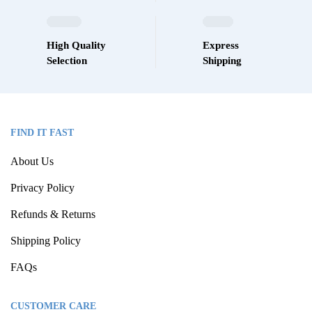
High Quality
Express
Selection
Shipping
FIND IT FAST
About Us
Privacy Policy
Refunds & Returns
Shipping Policy
FAQs
CUSTOMER CARE