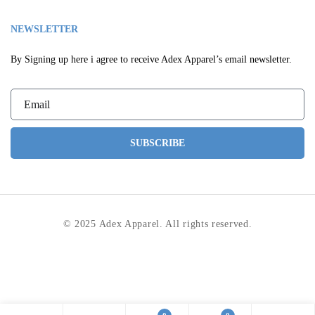
NEWSLETTER
By Signing up here i agree to receive Adex Apparel’s email newsletter.
SUBSCRIBE
© 2025 Adex Apparel. All rights reserved.