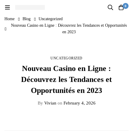
0
Home
Blog
Uncategorized
Nouveau Casino en Ligne : Découvrez les Tendances et Opportunités
en 2023
UNCATEGORIZED
Nouveau Casino en Ligne :
Découvrez les Tendances et
Opportunités en 2023
By
Vivian
on
February 4, 2026