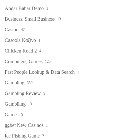
Andar Bahar Demo
1
Business, Small Business
13
Casino
47
Casoola Καζίνο
1
Chicken Road 2
4
Computers, Games
125
Fast People Lookup & Data Search
1
Gambling
359
Gambling Review
9
Gamblling
13
Games
5
ggbet New Casinos
1
Ice Fishing Game
2