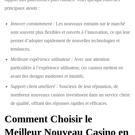
principaux atouts :
Innover constamment :
Les nouveaux entrants sur le marché
sont souvent plus flexibles et ouverts à l’innovation, ce qui leur
permet d’adopter rapidement de nouvelles technologies et
tendances.
Meilleure expérience utilisateur :
Avec une attention
particulière à l’expérience utilisateur, ces casinos mettent en
avant des designs modernes et intuitifs.
Support client amélioré :
Soucieux de leur réputation, de
nombreux nouveaux casinos investissent dans un service client
de qualité, offrant des réponses rapides et efficaces.
Comment Choisir le
Meilleur Nouveau Casino en