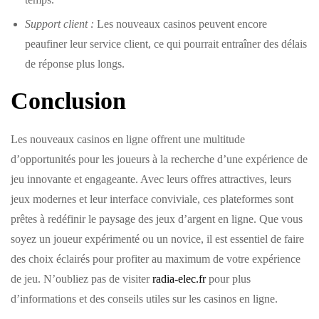
Support client :
Les nouveaux casinos peuvent encore
peaufiner leur service client, ce qui pourrait entraîner des délais
de réponse plus longs.
Conclusion
Les nouveaux casinos en ligne offrent une multitude
d’opportunités pour les joueurs à la recherche d’une expérience de
jeu innovante et engageante. Avec leurs offres attractives, leurs
jeux modernes et leur interface conviviale, ces plateformes sont
prêtes à redéfinir le paysage des jeux d’argent en ligne. Que vous
soyez un joueur expérimenté ou un novice, il est essentiel de faire
des choix éclairés pour profiter au maximum de votre expérience
de jeu. N’oubliez pas de visiter
radia-elec.fr
pour plus
d’informations et des conseils utiles sur les casinos en ligne.