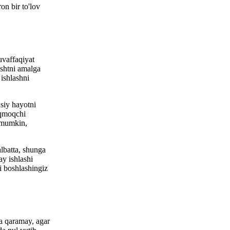
on bir to'lov
muvaffaqiyat
ashtni amalga
ishlashni
xsiy hayotni
hiqmoqchi
i mumkin,
albatta, shunga
y ishlashi
i boshlashingiz
a qaramay, agar