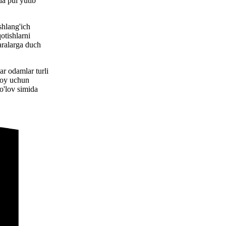
da pul yutib
shlang'ich
otishlarni
aralarga duch
ar odamlar turli
 joy uchun
o'lov simida