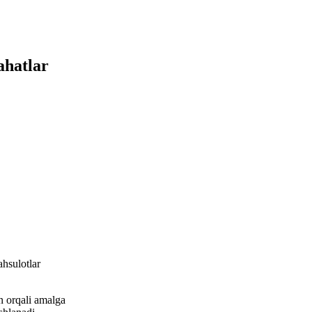
ahatlar
ahsulotlar
on orqali amalga