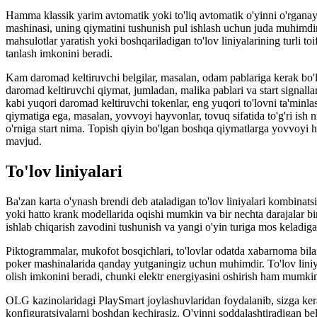
Hamma klassik yarim avtomatik yoki to'liq avtomatik o'yinni o'rganayo
mashinasi, uning qiymatini tushunish pul ishlash uchun juda muhimdir. 
mahsulotlar yaratish yoki boshqariladigan to'lov liniyalarining turli toi
tanlash imkonini beradi.
Kam daromad keltiruvchi belgilar, masalan, odam pablariga kerak bo'l
daromad keltiruvchi qiymat, jumladan, malika pablari va start signalla
kabi yuqori daromad keltiruvchi tokenlar, eng yuqori to'lovni ta'minla
qiymatiga ega, masalan, yovvoyi hayvonlar, tovuq sifatida to'g'ri ish
o'rniga start nima. Topish qiyin bo'lgan boshqa qiymatlarga yovvoyi ha
mavjud.
To'lov liniyalari
Ba'zan karta o'ynash brendi deb ataladigan to'lov liniyalari kombinatsi
yoki hatto krank modellarida oqishi mumkin va bir nechta darajalar bi
ishlab chiqarish zavodini tushunish va yangi o'yin turiga mos keladiga
Piktogrammalar, mukofot bosqichlari, to'lovlar odatda xabarnoma bilan b
poker mashinalarida qanday yutganingiz uchun muhimdir. To'lov liniya
olish imkonini beradi, chunki elektr energiyasini oshirish ham mumki
OLG kazinolaridagi PlaySmart joylashuvlaridan foydalanib, sizga ker
konfiguratsiyalarni boshdan kechirasiz. O'yinni soddalashtiradigan belgi