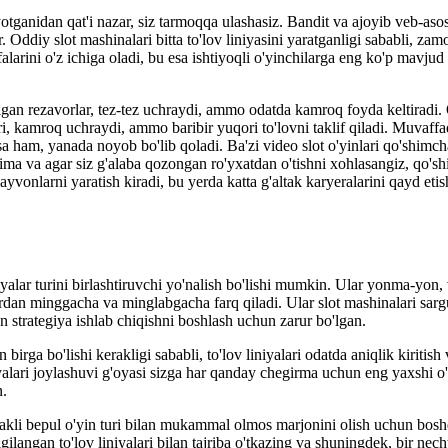
tganidan qat'i nazar, siz tarmoqqa ulashasiz. Bandit va ajoyib veb-asos
Oddiy slot mashinalari bitta to'lov liniyasini yaratganligi sababli, za
falarini o'z ichiga oladi, bu esa ishtiyoqli o'yinchilarga eng ko'p mavjud
gan rezavorlar, tez-tez uchraydi, ammo odatda kamroq foyda keltiradi. 
ri, kamroq uchraydi, ammo baribir yuqori to'lovni taklif qiladi. Muvaffaq
sa ham, yanada noyob bo'lib qoladi. Ba'zi video slot o'yinlari qo'shimc
 nima va agar siz g'alaba qozongan ro'yxatdan o'tishni xohlasangiz, qo's
yvonlarni yaratish kiradi, bu yerda katta g'altak karyeralarini qayd eti
yalar turini birlashtiruvchi yo'nalish bo'lishi mumkin. Ular yonma-yon, 
rdan minggacha va minglabgacha farq qiladi. Ular slot mashinalari sarg
n strategiya ishlab chiqishni boshlash uchun zarur bo'lgan.
irga bo'lishi kerakligi sababli, to'lov liniyalari odatda aniqlik kiritis
lari joylashuvi g'oyasi sizga har qanday chegirma uchun eng yaxshi o'y
n.
akli bepul o'yin turi bilan mukammal olmos marjonini olish uchun boshq
langan to'lov liniyalari bilan tajriba o'tkazing va shuningdek, bir necht