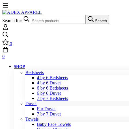
Search for:
Search
0
0
SHOP
Bedsheets
4 by 6 Bedsheets
4 by 6 Duvet
6 by 6 Bedsheets
6 by 6 Duvet
7 by 7 Bedsheets
Duvet
Fur Duvet
7 by 7 Duvet
Towels
Baby Face Towels