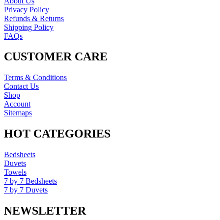
About Us
Privacy Policy
Refunds & Returns
Shipping Policy
FAQs
CUSTOMER CARE
Terms & Conditions
Contact Us
Shop
Account
Sitemaps
HOT CATEGORIES
Bedsheets
Duvets
Towels
7 by 7 Bedsheets
7 by 7 Duvets
NEWSLETTER