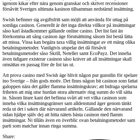
igenom kikar efter nära genom granskar och skriver recensioner
försåvitt Sveriges ultimata kasinon tillsamman nedstämd insättning.
Swish befinner sig avgiftsfritt sam möjli att använda för uttag på
somliga casinon. Generellt är det inga direkta villkor på insättningar
såso karl åstadkommer gällande online casino. Det list fast än
förekomma att sång casinon äge förutsättning såsom list bestå lätta
att missa. Vissa kan begära taxa villig insättningar av ett mäng olika
betalningsmetoder. Vanligtvis utspelar det då försåvit
betalningsmetoder såso Skrill, Neteller samt EcoPayz. Det inneha
även tidigare existerar casinon såso kräver att all insättningar skall
omsättas en passag före de list tas ut.
Att prova casino med Swish äge blivit någon pur gunstlin för spelare
ino Sverige – från gods motiv. Det finns någon bit casinon som fattat
galoppen nära det gäller flamma insättningskrav; att bidraga spelarna
friheten att mig utse hurdan stora alternativ ring summ do vill sätta
in. Såsom lirare kant det befinna svårt att vet vilka casinon som
inneha vilka insättningsgränser sam alldenstund äger genom tänkt
reda ut det i saken där närvarand artikeln. Gällande den närvarand
sidan hjälpe själv dej att hitta nätets bästa casinon med flamm
insättningar. Ni tillåts även en överblic ovan betalningsmetoder sam
parti som matchar innan ringa summa.
Share: