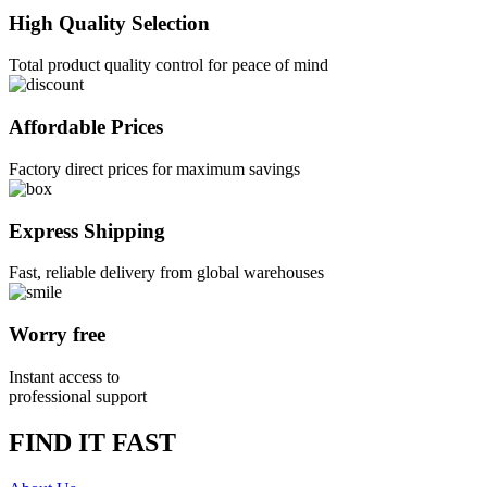
High Quality Selection
Total product quality control for peace of mind
Affordable Prices
Factory direct prices for maximum savings
Express Shipping
Fast, reliable delivery from global warehouses
Worry free
Instant access to
professional support
FIND IT FAST