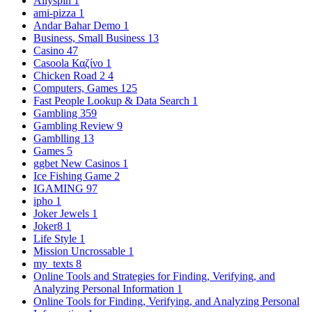
Allyspin
1
ami-pizza
1
Andar Bahar Demo
1
Business, Small Business
13
Casino
47
Casoola Καζίνο
1
Chicken Road 2
4
Computers, Games
125
Fast People Lookup & Data Search
1
Gambling
359
Gambling Review
9
Gamblling
13
Games
5
ggbet New Casinos
1
Ice Fishing Game
2
IGAMING
97
ipho
1
Joker Jewels
1
Joker8
1
Life Style
1
Mission Uncrossable
1
my_texts
8
Online Tools and Strategies for Finding, Verifying, and
Analyzing Personal Information
1
Online Tools for Finding, Verifying, and Analyzing Personal