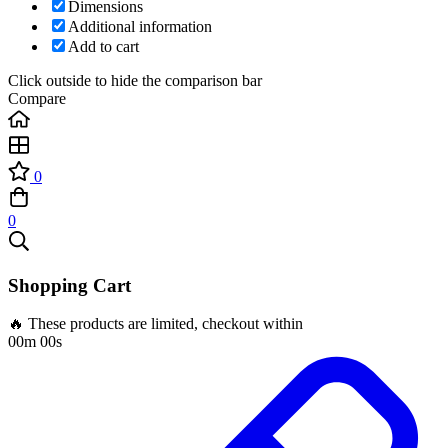
Dimensions
Additional information
Add to cart
Click outside to hide the comparison bar
Compare
0
0
Shopping Cart
🔥 These products are limited, checkout within
00m 00s