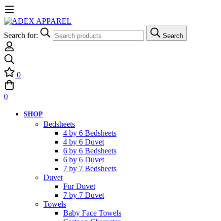
Search for:
Search
0
0
SHOP
Bedsheets
4 by 6 Bedsheets
4 by 6 Duvet
6 by 6 Bedsheets
6 by 6 Duvet
7 by 7 Bedsheets
Duvet
Fur Duvet
7 by 7 Duvet
Towels
Baby Face Towels