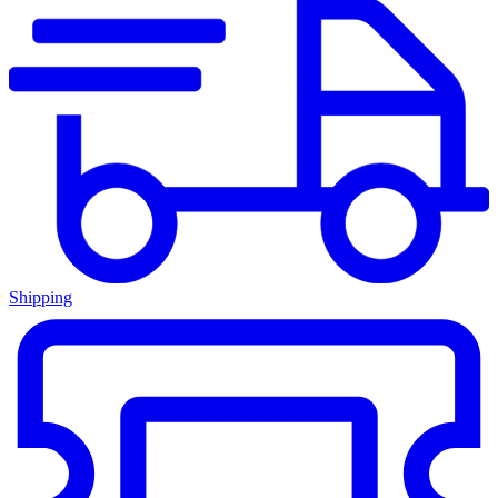
Shipping