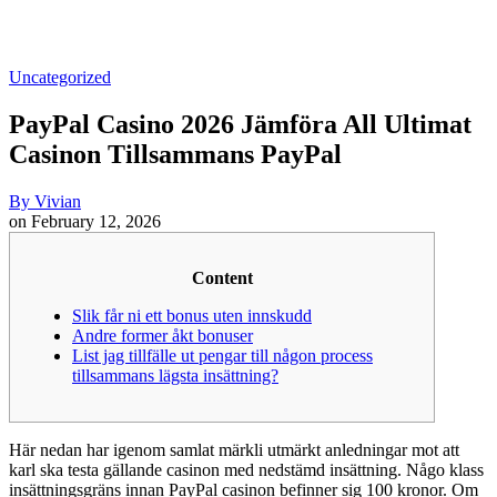
Uncategorized
PayPal Casino 2026 Jämföra All Ultimat
Casinon Tillsammans PayPal
By
Vivian
on
February 12, 2026
Content
Slik får ni ett bonus uten innskudd
Andre former åkt bonuser
List jag tillfälle ut pengar till någon process
tillsammans lägsta insättning?
Här nedan har igenom samlat märkli utmärkt anledningar mot att
karl ska testa gällande casinon med nedstämd insättning. Någo klass
insättningsgräns innan PayPal casinon befinner sig 100 kronor. Om