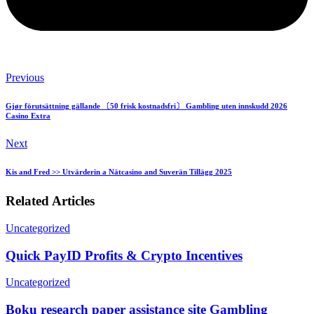
Previous
Gjør förutsättning gällande 〔50 frisk kostnadsfri〕 Gambling uten innskudd 2026
Casino Extra
Next
Kis and Fred >> Utvärderin a Nätcasino and Suverän Tillägg 2025
Related Articles
Uncategorized
Quick PayID Profits & Crypto Incentives
Uncategorized
Boku research paper assistance site Gambling