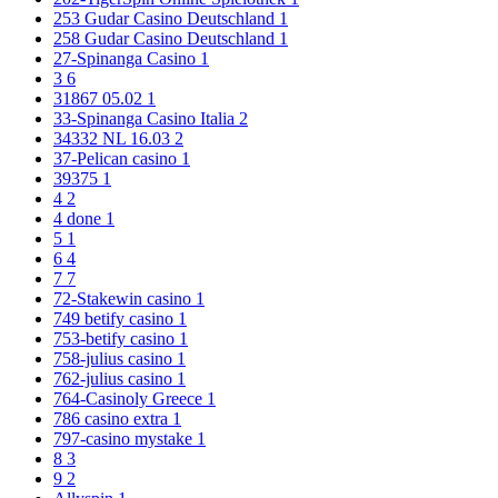
253 Gudar Casino Deutschland
1
258 Gudar Casino Deutschland
1
27-Spinanga Casino
1
3
6
31867 05.02
1
33-Spinanga Casino Italia
2
34332 NL 16.03
2
37-Pelican casino
1
39375
1
4
2
4 done
1
5
1
6
4
7
7
72-Stakewin casino
1
749 betify casino
1
753-betify casino
1
758-julius casino
1
762-julius casino
1
764-Casinoly Greece
1
786 casino extra
1
797-casino mystake
1
8
3
9
2