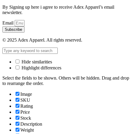
By Signing up here i agree to receive Adex Apparel’s email
newsletter.
Email
Subscribe
© 2025 Adex Apparel. All rights reserved.
Hide similarities
Highlight differences
Select the fields to be shown. Others will be hidden. Drag and drop
to rearrange the order.
Image
SKU
Rating
Price
Stock
Description
Weight