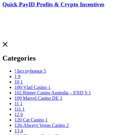
Quick PayID Profits & Crypto Incentives
B
Categories
! Без рубрики
5
1
9
10
1
100-Vlad Casino
1
102 Ripper Casino Australia – END S
1
109 Marvel Casino DE
1
11
1
111
1
12
6
120 Cat Casino
1
126-Always Vegas Casino
2
13
4