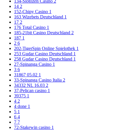
134-Slotozen Casino
2
14
2
152-Chipy Casino
1
163 Wizebets Deutschland
1
17
2
176 Total Casino
1
185-21bit Casino Deutschland
2
187
1
2
6
202-TigerSpin Online Spielothek
1
253 Gudar Casino Deutschland
1
258 Gudar Casino Deutschland
1
27-Spinanga Casino
1
3
6
31867 05.02
1
33-Spinanga Casino Italia
2
34332 NL 16.03
2
37-Pelican casino
1
39375
1
4
2
4 done
1
5
1
6
4
7
7
72-Stakewin casino
1