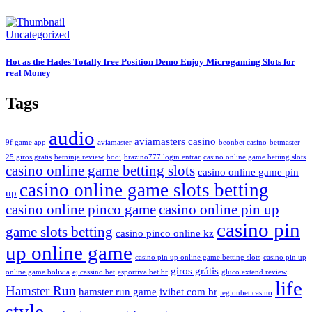
Uncategorized
Hot as the Hades Totally free Position Demo Enjoy Microgaming Slots for
real Money
Tags
audio
aviamasters casino
9f game app
aviamaster
beonbet casino
betmaster
25 giros gratis
betninja review
booi
brazino777 login entrar
casino online game betiing slots
casino online game betting slots
casino online game pin
casino online game slots betting
up
casino online pinco game
casino online pin up
casino pin
game slots betting
casino pinco online kz
up online game
casino pin up online game betting slots
casino pin up
giros grátis
online game bolivia
ej cassino bet
esportiva bet br
gluco extend review
life
Hamster Run
hamster run game
ivibet com br
legionbet casino
style