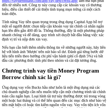
https://vaytiiennhanh.com/app-vay-tien/crezu-app/
làm mà bạn phải
đến từ nhiều nơi. Công ty này cung cấp các khoản vay có thương
hiệu, điều cần thiết để cải thiện tình trạng mụn trứng cá một cách
toàn diện.
Tính năng Vay tiền quan trọng trong ứng dụng Capital App hỗ trợ
một số người được chọn tiếp cận khoản vay tài chính cá nhân ngắn
hạn lên đến gần 400 đô la.
Thông thường, đây là một phương pháp
nhanh chóng và dễ dàng, quy trình xét duyệt bắt đầu bằng việc xác
định vị trí và nộp đơn xin vay.
Nếu bạn cần biết thêm nhiều thông tin về những người này, hãy liên
hệ với hình ảnh 'Mượn' trên nút báo số dư. Đánh giá từng bước dữ
liệu tiến triển theo hướng chi phí vận hành (phí cố định 5%) và bắt
đầu các phương thức tính phí theo nhóm và cài đặt tương ứng.
Chương trình vay tiền Money Program
Borrow chính xác là gì?
Ứng dụng vay vốn Bucks hầu như luôn là một ứng dụng mà các
chủ doanh nghiệp cần nếu muốn tiếp cận một chương trình tài chính
toàn cầu ngắn hạn. Loại hình tài trợ này thường được trả trong vòng
một hoặc hai tháng và có thể liên quan đến các mục đích như bảo vệ
tiền mặt hiện có hoặc tìm kiếm nguồn vốn vay. Vay vốn tiện ích vốn