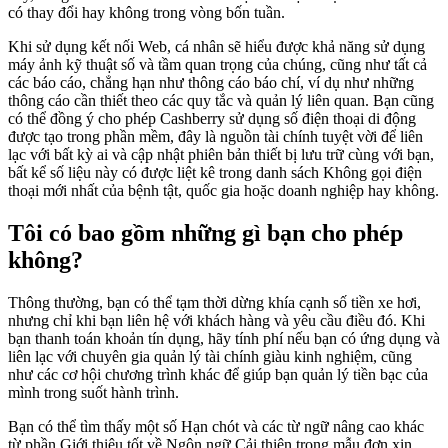
có thay đổi hay không trong vòng bốn tuần.
Khi sử dụng kết nối Web, cá nhân sẽ hiểu được khả năng sử dụng
máy ảnh kỹ thuật số và tầm quan trọng của chúng, cũng như tất cả
các báo cáo, chẳng hạn như thông cáo báo chí, ví dụ như những
thông cáo cần thiết theo các quy tắc và quản lý liên quan. Bạn cũng
có thể đồng ý cho phép Cashberry sử dụng số điện thoại di động
được tạo trong phần mềm, đây là nguồn tài chính tuyệt vời để liên
lạc với bất kỳ ai và cập nhật phiên bản thiết bị lưu trữ cùng với bạn,
bất kể số liệu này có được liệt kê trong danh sách Không gọi điện
thoại mới nhất của bệnh tật, quốc gia hoặc doanh nghiệp hay không.
Tôi có bao gồm những gì bạn cho phép
không?
Thông thường, bạn có thể tạm thời dừng khía cạnh số tiền xe hơi,
nhưng chỉ khi bạn liên hệ với khách hàng và yêu cầu điều đó. Khi
bạn thanh toán khoản tín dụng, hãy tính phí nếu bạn có ứng dụng và
liên lạc với chuyên gia quản lý tài chính giàu kinh nghiệm, cũng
như các cơ hội chương trình khác để giúp bạn quản lý tiền bạc của
mình trong suốt hành trình.
Bạn có thể tìm thấy một số Hạn chót và các từ ngữ nâng cao khác
từ phần Giới thiệu tốt về Ngôn ngữ Cải thiện trong mẫu đơn xin