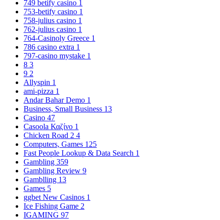
749 betify casino
1
753-betify casino
1
758-julius casino
1
762-julius casino
1
764-Casinoly Greece
1
786 casino extra
1
797-casino mystake
1
8
3
9
2
Allyspin
1
ami-pizza
1
Andar Bahar Demo
1
Business, Small Business
13
Casino
47
Casoola Καζίνο
1
Chicken Road 2
4
Computers, Games
125
Fast People Lookup & Data Search
1
Gambling
359
Gambling Review
9
Gamblling
13
Games
5
ggbet New Casinos
1
Ice Fishing Game
2
IGAMING
97