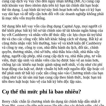
cung cấp dịch vụ Vay cho đến ngày nhận lương (MCA) cung cấp
một khoản vay theo nhóm dựa trên kỳ hạn tài chính dài hạn hoặc
thẻ tín dụng. Loại hình tài trợ này linh hoạt hơn nếu bạn có kỳ hạn
vay dài hạn và dễ tiếp cận hơn đối với các doanh nghiệp không phải
là mục tiêu vốn truyền thống.
Sử dụng liên kết vay vốn của ứng dụng Capital App, mọi người có
thể khôi phục bất kỳ hồ sơ tài chính nào từ tài khoản ngân hàng của
họ với Cashberry và nhân viên để thúc đẩy các lựa chọn tài trợ khả
thi và cho các công việc liên kết khác bằng cách sử dụng. Bất kỳ ai
cũng thừa nhận việc bồi thường, bảo vệ và khởi kiện để Cashberry
và công ty mẹ, công ty con, nhà điều hành du lịch, đối tác, chính
quyền, thương nhân, chủ sở hữu, nhà thầu hóa chất, nhà thầu xây
dựng, người cấp phép, nhà cung cấp dịch vụ, nhà thầu phụ, tư vấn
viên, thực tập sinh và nhân viên của họ được bảo vệ an toàn hơn,
chống lại các khiếu nại hoặc gánh nặng mới nhất, ví dụ như chi phí
hoạt động của luật sư, được chuẩn bị bởi một nguồn độc lập hoặc có
thể phát sinh từ bất kỳ cuộc tấn công nào vào Chương trình của bạn
cũng như các tài sản mà bạn cung cấp theo hình thức, hoặc bạn trả
tiền theo luật hoặc bảo vệ của bất kỳ bên độc lập nào.
Cụ thể thì mức phí là bao nhiêu?
Berry chắc chắn là chương trình tín dụng tài chính hấp dẫn nhất ở
Nam Phi, cung cấp tiền mặt ngay lập tức cho các thành viên, chỉ cần