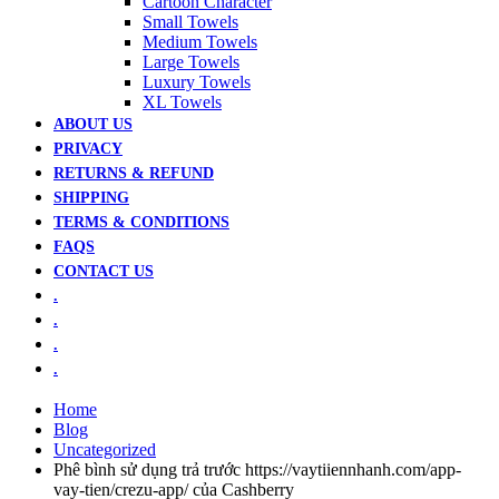
Cartoon Character
Small Towels
Medium Towels
Large Towels
Luxury Towels
XL Towels
ABOUT US
PRIVACY
RETURNS & REFUND
SHIPPING
TERMS & CONDITIONS
FAQS
CONTACT US
.
.
.
.
Home
Blog
Uncategorized
Phê bình sử dụng trả trước https://vaytiiennhanh.com/app-
vay-tien/crezu-app/ của Cashberry