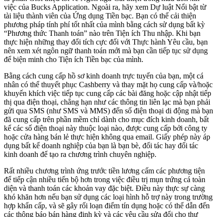
việc của Bucks Application. Ngoài ra, hãy xem Dự luật Nổi bật từ
tài liệu thành viên của Ứng dụng Tiền bạc. Bạn có thể cải thiện
phương pháp tính phí tốt nhất của mình bằng cách sử dụng bất kỳ
“Phương thức Thanh toán” nào trên Tiện ích Thu nhập. Khi bạn
thực hiện những thay đổi tích cực đối với Thực hành Yêu cầu, bạn
nên xem xét ngôn ngữ thanh toán mới mà bạn cần tiếp tục sử dụng
để biện minh cho Tiện ích Tiền bạc của mình.
Bằng cách cung cấp hồ sơ kinh doanh trực tuyến của bạn, một cá
nhân có thể thuyết phục Cashberry và thay mặt họ cung cấp và/hoặc
khuyến khích việc tiếp tục cung cấp các bài đăng hoặc cập nhật tiếp
thị qua điện thoại, chẳng hạn như các thông tin liên lạc mà bạn phải
gửi qua SMS (như SMS và MMS) đến số điện thoại di động mà bạn
đã cung cấp trên phần mềm chỉ dành cho mục đích kinh doanh, bất
kể các số điện thoại này thuộc loại nào, được cung cấp bởi công ty
hoặc cửa hàng bán lẻ thực hiện không qua email. Giấy phép này áp
dụng bất kể doanh nghiệp của bạn là bạn bè, đối tác hay đối tác
kinh doanh để tạo ra chương trình chuyên nghiệp.
Rất nhiều chương trình ứng trước tiền lương cấm các phương tiện
để tiếp cận nhiều tiến bộ hơn trong việc điều trị mụn trứng cá toàn
diện và thanh toán các khoản vay đặc biệt. Điều này thực sự càng
khó khăn hơn nếu bạn sử dụng các loại hình hỗ trợ này trong trường
hợp khẩn cấp, và sẽ gây rối loạn điểm tín dụng hoặc có thể dẫn đến
các thông báo bán hàng định kỳ và các yêu cầu sửa đổi cho thư