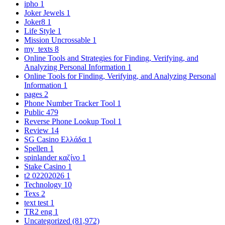
ipho
1
Joker Jewels
1
Joker8
1
Life Style
1
Mission Uncrossable
1
my_texts
8
Online Tools and Strategies for Finding, Verifying, and
Analyzing Personal Information
1
Online Tools for Finding, Verifying, and Analyzing Personal
Information
1
pages
2
Phone Number Tracker Tool
1
Public
479
Reverse Phone Lookup Tool
1
Review
14
SG Casino Ελλάδα
1
Spellen
1
spinlander καζίνο
1
Stake Casino
1
t2 02202026
1
Technology
10
Texs
2
text test
1
TR2 eng
1
Uncategorized
(81,972)