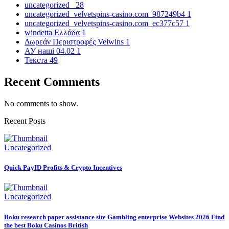
uncategorized_
28
uncategorized_velvetspins-casino.com_987249b4
1
uncategorized_velvetspins-casino.com_ec377c57
1
windetta Ελλάδα
1
Δωρεάν Περιστροφές Velwins
1
АУ наші 04.02
1
Текста
49
Recent Comments
No comments to show.
Recent Posts
Uncategorized
Quick PayID Profits & Crypto Incentives
Uncategorized
Boku research paper assistance site Gambling enterprise Websites 2026 Find
the best Boku Casinos British