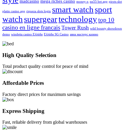
madcasino
mega riches casino
money-x
nn55 bet app
pirots slot
smart watch
sport
platin casino app
riqueza slots login
watch
supergear
technology
top 10
casino en ligne francais
Tower Rush
wild bounty showdown
demo
windetta casino Ελλάδα
Ελλάδα SG Casino
авиа мастерс казино
High Quality Selection
Total product quality control for peace of mind
Affordable Prices
Factory direct prices for maximum savings
Express Shipping
Fast, reliable delivery from global warehouses