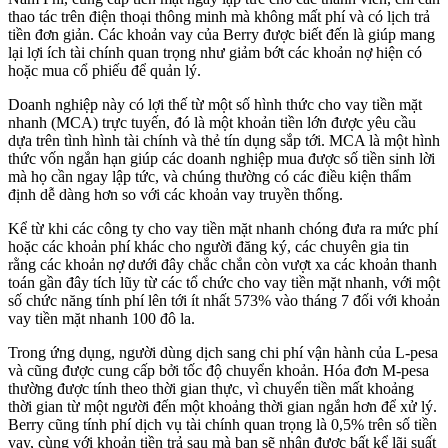
thao tác trên điện thoại thông minh mà không mất phí và có lịch trả
tiền đơn giản. Các khoản vay của Berry được biết đến là giúp mang
lại lợi ích tài chính quan trọng như giảm bớt các khoản nợ hiện có
hoặc mua cổ phiếu để quản lý.
Doanh nghiệp này có lợi thế từ một số hình thức cho vay tiền mặt
nhanh (MCA) trực tuyến, đó là một khoản tiền lớn được yêu cầu
dựa trên tình hình tài chính và thẻ tín dụng sắp tới. MCA là một hình
thức vốn ngắn hạn giúp các doanh nghiệp mua được số tiền sinh lời
mà họ cần ngay lập tức, và chúng thường có các điều kiện thẩm
định dễ dàng hơn so với các khoản vay truyền thống.
Kể từ khi các công ty cho vay tiền mặt nhanh chóng đưa ra mức phí
hoặc các khoản phí khác cho người đăng ký, các chuyên gia tin
rằng các khoản nợ dưới đây chắc chắn còn vượt xa các khoản thanh
toán gần đây tích lũy từ các tổ chức cho vay tiền mặt nhanh, với một
số chức năng tính phí lên tới ít nhất 573% vào tháng 7 đối với khoản
vay tiền mặt nhanh 100 đô la.
Trong ứng dụng, người dùng dịch sang chi phí vận hành của L-pesa
và cũng được cung cấp bởi tốc độ chuyển khoản. Hóa đơn M-pesa
thường được tính theo thời gian thực, vì chuyển tiền mất khoảng
thời gian từ một người đến một khoảng thời gian ngắn hơn để xử lý.
Berry cũng tính phí dịch vụ tài chính quan trọng là 0,5% trên số tiền
vay, cùng với khoản tiền trả sau mà bạn sẽ nhận được bất kể lãi suất