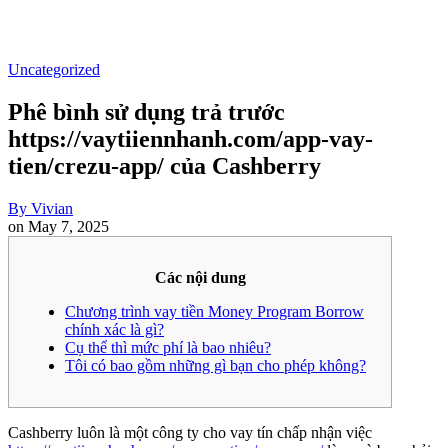
Uncategorized
Phê bình sử dụng trả trước
https://vaytiiennhanh.com/app-vay-
tien/crezu-app/ của Cashberry
By
Vivian
on
May 7, 2025
Các nội dung
Chương trình vay tiền Money Program Borrow
chính xác là gì?
Cụ thể thì mức phí là bao nhiêu?
Tôi có bao gồm những gì bạn cho phép không?
Cashberry luôn là một công ty cho vay tín chấp nhận việc