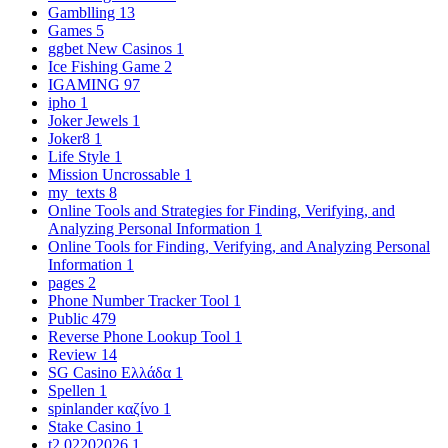
Gamblling
13
Games
5
ggbet New Casinos
1
Ice Fishing Game
2
IGAMING
97
ipho
1
Joker Jewels
1
Joker8
1
Life Style
1
Mission Uncrossable
1
my_texts
8
Online Tools and Strategies for Finding, Verifying, and
Analyzing Personal Information
1
Online Tools for Finding, Verifying, and Analyzing Personal
Information
1
pages
2
Phone Number Tracker Tool
1
Public
479
Reverse Phone Lookup Tool
1
Review
14
SG Casino Ελλάδα
1
Spellen
1
spinlander καζίνο
1
Stake Casino
1
t2 02202026
1