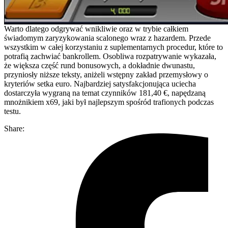
Warto dlatego odgrywać wnikliwie oraz w trybie całkiem
świadomym zaryzykowania scalonego wraz z hazardem. Przede
wszystkim w całej korzystaniu z suplementarnych procedur, które to
potrafią zachwiać bankrollem. Osobliwa rozpatrywanie wykazała,
że większa część rund bonusowych, a dokładnie dwunastu,
przyniosły niższe teksty, aniżeli wstępny zakład przemysłowy o
kryteriów setka euro. Najbardziej satysfakcjonująca uciecha
dostarczyła wygraną na temat czynników 181,40 €, napędzaną
mnożnikiem x69, jaki był najlepszym spośród trafionych podczas
testu.
Share: