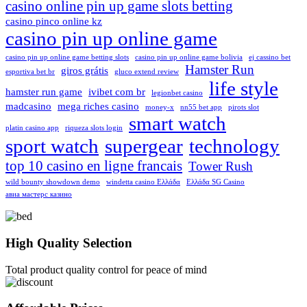
casino online pin up game slots betting
casino pinco online kz
casino pin up online game
casino pin up online game betting slots
casino pin up online game bolivia
ej cassino bet
Hamster Run
giros grátis
esportiva bet br
gluco extend review
life style
hamster run game
ivibet com br
legionbet casino
madcasino
mega riches casino
money-x
nn55 bet app
pirots slot
smart watch
platin casino app
riqueza slots login
sport watch
supergear
technology
top 10 casino en ligne francais
Tower Rush
wild bounty showdown demo
windetta casino Ελλάδα
Ελλάδα SG Casino
авиа мастерс казино
High Quality Selection
Total product quality control for peace of mind