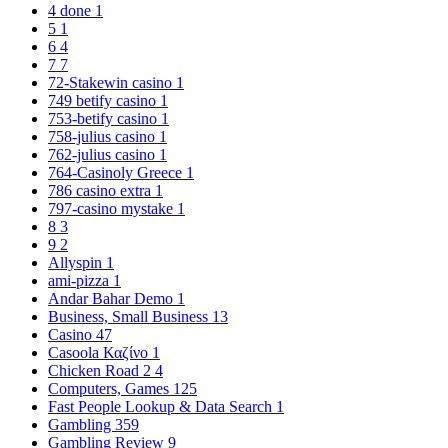
4 done
1
5
1
6
4
7
7
72-Stakewin casino
1
749 betify casino
1
753-betify casino
1
758-julius casino
1
762-julius casino
1
764-Casinoly Greece
1
786 casino extra
1
797-casino mystake
1
8
3
9
2
Allyspin
1
ami-pizza
1
Andar Bahar Demo
1
Business, Small Business
13
Casino
47
Casoola Καζίνο
1
Chicken Road 2
4
Computers, Games
125
Fast People Lookup & Data Search
1
Gambling
359
Gambling Review
9