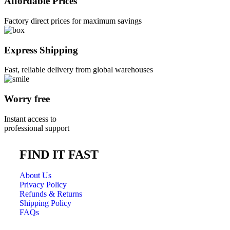
Affordable Prices
Factory direct prices for maximum savings
Express Shipping
Fast, reliable delivery from global warehouses
Worry free
Instant access to
professional support
FIND IT FAST
About Us
Privacy Policy
Refunds & Returns
Shipping Policy
FAQs