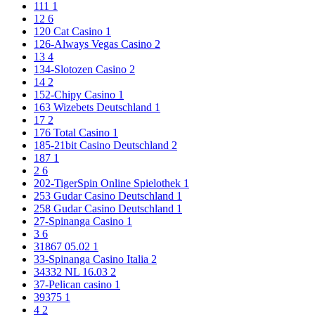
111
1
12
6
120 Cat Casino
1
126-Always Vegas Casino
2
13
4
134-Slotozen Casino
2
14
2
152-Chipy Casino
1
163 Wizebets Deutschland
1
17
2
176 Total Casino
1
185-21bit Casino Deutschland
2
187
1
2
6
202-TigerSpin Online Spielothek
1
253 Gudar Casino Deutschland
1
258 Gudar Casino Deutschland
1
27-Spinanga Casino
1
3
6
31867 05.02
1
33-Spinanga Casino Italia
2
34332 NL 16.03
2
37-Pelican casino
1
39375
1
4
2