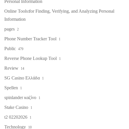
Personal Information
Online Tools for Finding, Verifying, and Analyzing Personal
1
Information
pages
2
Phone Number Tracker Tool
1
Public
479
Reverse Phone Lookup Tool
1
Review
14
SG Casino Ελλάδα
1
Spellen
1
spinlander καζίνο
1
Stake Casino
1
t2 02202026
1
Technology
10