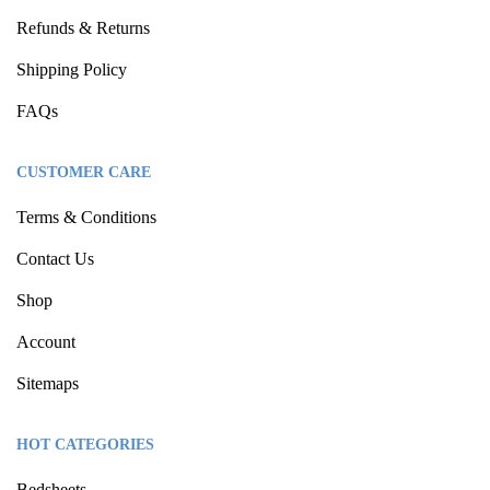
Refunds & Returns
Shipping Policy
FAQs
CUSTOMER CARE
Terms & Conditions
Contact Us
Shop
Account
Sitemaps
HOT CATEGORIES
Bedsheets