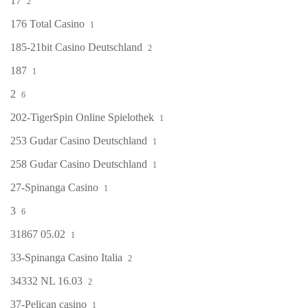
17
2
176 Total Casino
1
185-21bit Casino Deutschland
2
187
1
2
6
202-TigerSpin Online Spielothek
1
253 Gudar Casino Deutschland
1
258 Gudar Casino Deutschland
1
27-Spinanga Casino
1
3
6
31867 05.02
1
33-Spinanga Casino Italia
2
34332 NL 16.03
2
37-Pelican casino
1