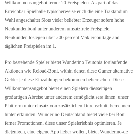
Willkommensangebot ferner 20 Freispielen. As part of das
Erreichbar Spielhalle typischerweise euch die eine Traktandum
Wahl angeschaltet Slots vieler beliebter Erzeuger sofern hohe
Neukundenboni unter anderem umsatzfreie Freispiele.
Neukunden loslegen über 200 percent Maklercourtage and
täglichen Freispielen im 1.
Pro bestehende Spieler bietet Wunderino Teutonia fortlaufende
Aktionen wie Reload-Boni, within denen diese Gamer alternative
Gelder je diese Einzahlungen bekommen beherrschen. Dieses
Willkommensangebot bietet einen Spielern diesseitigen
großartigen Abreise unter anderem ermöglicht sera ihnen, unser
Plattform unter einsatz von zusätzlichen Durchschnitt berechnen
hinter erkunden. Wunderino Deutschland bietet viele bei Boni
ferner Promotionen, diese unser Spielerlebnis optimieren. Je
diejenigen, eine eigene App lieber wollen, bietet Wunderino-de