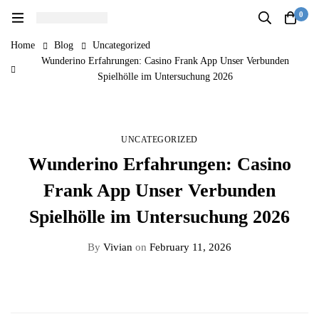
0
Home
Blog
Uncategorized
Wunderino Erfahrungen: Casino Frank App Unser Verbunden
Spielhölle im Untersuchung 2026
UNCATEGORIZED
Wunderino Erfahrungen: Casino
Frank App Unser Verbunden
Spielhölle im Untersuchung 2026
By
Vivian
on
February 11, 2026