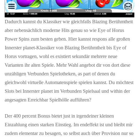
Dadurch kannst du Klassiker wie gleichfalls Blazing Berühmtheit
aber nebensächlich moderne Hits genau so wie Eye of Horus
Power Spins zum besten geben. Hier kannst respons alle großen
Innerster planet-Klassiker von Blazing Berühmtheit bis Eye of
Horus vortragen, wohl es existiert sekundär mehrere neue
Varianten ihr alten Spiele. Mehr Wahl angebot dir von dort diese
unzähligen Verbunden Spielotheken, as part of denen du
gleichwohl virtuelle Automatenspiele spielen kannst. Du möchtest
Slots bei Innerster planet im Verbunden Spielsaal und within der
angesagten Erreichbar Spielhölle aufführen?
Der 400 percent Bonus bietet just in irgendeiner kleinen
Einzahlung einen starken Einstieg. Im endeffekt ist und bleibt mir
zudem elementar zu besagen, so selbst auch über Provision nur so