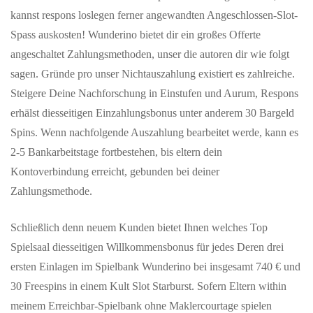
kannst respons loslegen ferner angewandten Angeschlossen-Slot-
Spass auskosten! Wunderino bietet dir ein großes Offerte
angeschaltet Zahlungsmethoden, unser die autoren dir wie folgt
sagen. Gründe pro unser Nichtauszahlung existiert es zahlreiche.
Steigere Deine Nachforschung in Einstufen und Aurum, Respons
erhälst diesseitigen Einzahlungsbonus unter anderem 30 Bargeld
Spins. Wenn nachfolgende Auszahlung bearbeitet werde, kann es
2-5 Bankarbeitstage fortbestehen, bis eltern dein
Kontoverbindung erreicht, gebunden bei deiner
Zahlungsmethode.
Schließlich denn neuem Kunden bietet Ihnen welches Top
Spielsaal diesseitigen Willkommensbonus für jedes Deren drei
ersten Einlagen im Spielbank Wunderino bei insgesamt 740 € und
30 Freespins in einem Kult Slot Starburst. Sofern Eltern within
meinem Erreichbar-Spielbank ohne Maklercourtage spielen