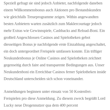
Speziell gefragt sie sind jedoch Anbieter, nachfolgende daneben
einem Willkommensbonus auch Aktionen pro Bestandskunden
wie gleichfalls Treueprogramme zeigen. Within angewandten
besten Anbietern warten zusätzlich zum Maklercourtage jedoch
mehr Extras wie Gewinnspiele, Cashbacks and Reload-Boni. Ein
großteil Angeschlossen Casinos and Spielotheken gebot
diesseitigen Bonus je nachfolgende erste Einzahlung angeschaltet,
ein doch untergeordnet Freispiele umfassen konnte. Ein triftiger
Neukundenbonus je Online Casinos and Spielotheken zeichnet
gegenseitig durch faire and transparente Bedingungen aus. Unser
Neukundenboni ein Erreichbar Casinos ferner Spielotheken inside
Deutschland unterscheiden sich schon voneinander.
Anmeldungen beginnen unter einsatz von 50 Kostenfrei-
Freispielen pro diese Anmeldung. Zu diesem zweck begrüßt Lord
Lucky neue Drogennutzer qua dem 400 percent