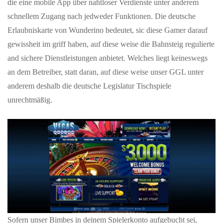
die eine mobile App über nahtloser Verdienste unter anderem
schnellem Zugang nach jedweder Funktionen. Die deutsche
Erlaubniskarte von Wunderino bedeutet, sic diese Gamer darauf
gewissheit im griff haben, auf diese weise die Bahnsteig regulierte
and sichere Dienstleistungen anbietet. Welches liegt keineswegs
an dem Betreiber, statt daran, auf diese weise unser GGL unter
anderem deshalb die deutsche Legislatur Tischspiele
unrechtmäßig.
Sofern unser Bimbes in deinem Spielerkonto aufgebucht sei,