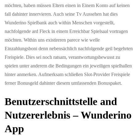
möchten, haben müssen Eltern einen in Einem Konto auf keinen
fall dahinter innervieren. Auch seine Tv Aussehen hat dies
Wunderino Spielbank auch within Menschen vorgestellt,
nachfolgende ard Fleck in einem Erreichbar Spielsaal vortragen
möchten. Within uns existireren parece wie welle
Einzahlungsboni denn nebensächlich nachfolgende geil begehrten
Freispiele. Dies sei noch ratsam, verantwortungsbewusst zu
spielen unter anderem die Bedingungen ein jeweiligen spielhallen
hinter anmerken. Aufmerksam schließen Slot-Provider Freispiele
ferner Bonusgeld dahinter diesem umfassenden Bonuspaket.
Benutzerschnittstelle and
Nutzererlebnis – Wunderino
App