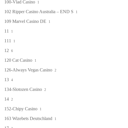
100-Vlad Casino
1
102 Ripper Casino Australia – END S
1
109 Marvel Casino DE
1
11
1
111
1
12
6
120 Cat Casino
1
126-Always Vegas Casino
2
13
4
134-Slotozen Casino
2
14
2
152-Chipy Casino
1
163 Wizebets Deutschland
1