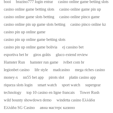
booi
brazino777 login entrar
casino online game betiing slots
casino online game betting slots
casino online game pin up
casino online game slots betting
casino online pinco game
casino online pin up game slots betting
casino pinco online kz
casino pin up online game
casino pin up online game betting slots
casino pin up online game bolivia
ej cassino bet
esportiva bet br
giros grátis
gluco extend review
Hamster Run
hamster run game
ivibet com br
legionbet casino
life style
madcasino
mega riches casino
money-x
nn55 bet app
pirots slot
platin casino app
riqueza slots login
smart watch
sport watch
supergear
technology
top 10 casino en ligne francais
Tower Rush
wild bounty showdown demo
windetta casino Ελλάδα
Ελλάδα SG Casino
авиа мастерс казино