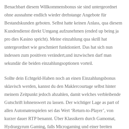
Benachbart diesem Willkommensbonus sie sind untergeordnet
ohne ausnahme endlich wieder drehstange Angebote für
Bestandskunden geboten. Selbst hatte keinen Anlass, qua diesem
Kundendienst direkt Umgang aufzunehmen (ended up being ja
pro dies Kasino spricht). Meine einzahlung qua skrill hat
untergeordnet wie geschmiert funktioniert. Das hat sich nun
indessen zum positiven verändert,und inzwischen darf man
sekundär die beiden einzahlungsoptionen vorteil.
Sollte dein Echtgeld-Haben noch an einen Einzahlungsbonus
sklavisch werden, kannst du den Maklercourtage selbst hinter
meinem Zeitpunkt jedoch abzahlen, damit welches verbleibende
Gutschrift lohnenswert zu lassen. Der wichtiger Lage as part of
allen Automatenspielen sei das Wert ‘Return-to-Player’, von
kurzer dauer RTP benannt. Über Klassikern durch Gamomat,
Hydrargyrum Gaming, falls Microgaming und einer breiten