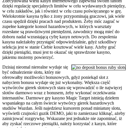
Zdecydowana wielu kasyn internetowego zapewnia swoim fanom
dzięki regulację specjalnych limitów w celu wydawanych pieniędzy,
w celu zakładów, jak i również w celu czasu poświęcanego w grę.
Wielokrotnie kasyna tylko z żony przypominają graczowi, jak wiele
czasu spędził dzięki pracach nad produktem. Żeby móc zagrać w
zupełne kategorie konsol hazardowych, w których warsztaty
rozesłane są prawdziwymi pieniędzmi, zawodnicy mogą mieć do
doboru nadal wzrastającą cyfrę kasyn netowych. Do zespolenia
kasyna należałoby przystąpić odpowiedzialnie, gdyż szkodliwy
selekcja jest w stanie Ciebie kosztować wiele kasy. Ażeby grać
dzięki pieniążki, musi jest to okazać się sprawdzone kasyno,
jakiemu możemy powierzyć.
Dzisiaj nieomal nierealne wydaje się
być odnalezienie slotu, który nie
oferowałby możliwości bonusowych, gdyż poniekąd slot z
nabyciem bonusu wydaje się już wykonalny. Większa część
wytwórców gierek slotowych stara się wprowadzić o ile najwięcej
slotów darmowo wraz z bonusem, żeby wykonać oczekiwania
internautów. Darmowe gry kasyno Magic Target istnieją dziełem
wspaniałego na całym świecie wytwórcy gierek hazardowych
studiów Wazdan. Jeśli najedziesz kursorem ponad miniaturę slotu,
wyświetli czujności guzik DEMO, jaki to zamierzasz kliknąć, ażeby
zainicjować rozgrywkę. Wskazane jest jednakże nie zapominać, iż
aby zyskać rzeczowe pieniążki, należy korzystać z kasyn, które