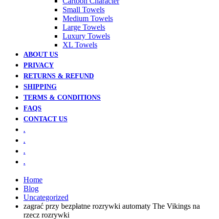
Cartoon Character
Small Towels
Medium Towels
Large Towels
Luxury Towels
XL Towels
ABOUT US
PRIVACY
RETURNS & REFUND
SHIPPING
TERMS & CONDITIONS
FAQS
CONTACT US
.
.
.
.
Home
Blog
Uncategorized
zagrać przy bezpłatne rozrywki automaty The Vikings na
rzecz rozrywki