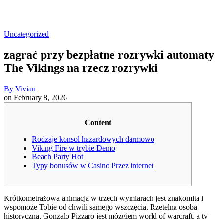
Uncategorized
zagrać przy bezpłatne rozrywki automaty
The Vikings na rzecz rozrywki
By
Vivian
on
February 8, 2026
Content
Rodzaje konsol hazardowych darmowo
Viking Fire w trybie Demo
Beach Party Hot
Typy bonusów w Casino Przez internet
Krótkometrażowa animacja w trzech wymiarach jest znakomita i
wspomoże Tobie od chwili samego wszczęcia. Rzetelna osoba
historyczna, Gonzalo Pizzaro jest mózgiem world of warcraft, a ty