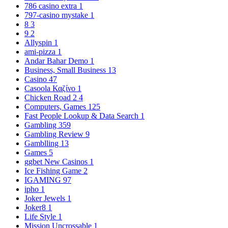
786 casino extra
1
797-casino mystake
1
8
3
9
2
Allyspin
1
ami-pizza
1
Andar Bahar Demo
1
Business, Small Business
13
Casino
47
Casoola Καζίνο
1
Chicken Road 2
4
Computers, Games
125
Fast People Lookup & Data Search
1
Gambling
359
Gambling Review
9
Gamblling
13
Games
5
ggbet New Casinos
1
Ice Fishing Game
2
IGAMING
97
ipho
1
Joker Jewels
1
Joker8
1
Life Style
1
Mission Uncrossable
1