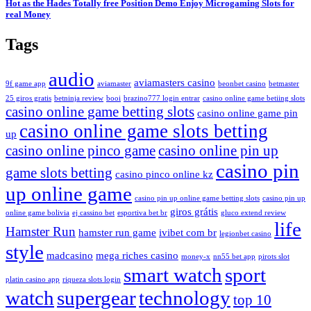
Hot as the Hades Totally free Position Demo Enjoy Microgaming Slots for
real Money
Tags
audio
aviamasters casino
9f game app
aviamaster
beonbet casino
betmaster
25 giros gratis
betninja review
booi
brazino777 login entrar
casino online game betiing slots
casino online game betting slots
casino online game pin
casino online game slots betting
up
casino online pinco game
casino online pin up
casino pin
game slots betting
casino pinco online kz
up online game
casino pin up online game betting slots
casino pin up
giros grátis
online game bolivia
ej cassino bet
esportiva bet br
gluco extend review
life
Hamster Run
hamster run game
ivibet com br
legionbet casino
style
madcasino
mega riches casino
money-x
nn55 bet app
pirots slot
smart watch
sport
platin casino app
riqueza slots login
watch
supergear
technology
top 10