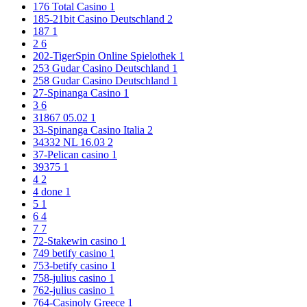
176 Total Casino
1
185-21bit Casino Deutschland
2
187
1
2
6
202-TigerSpin Online Spielothek
1
253 Gudar Casino Deutschland
1
258 Gudar Casino Deutschland
1
27-Spinanga Casino
1
3
6
31867 05.02
1
33-Spinanga Casino Italia
2
34332 NL 16.03
2
37-Pelican casino
1
39375
1
4
2
4 done
1
5
1
6
4
7
7
72-Stakewin casino
1
749 betify casino
1
753-betify casino
1
758-julius casino
1
762-julius casino
1
764-Casinoly Greece
1