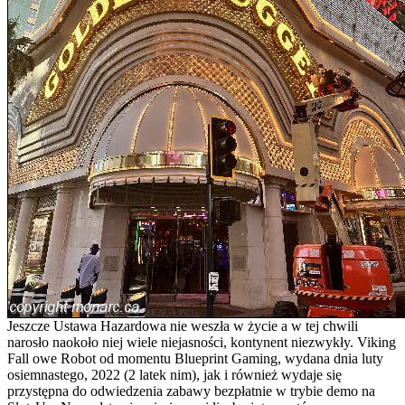
Jeszcze Ustawa Hazardowa nie weszła w życie a w tej chwili
narosło naokoło niej wiele niejasności, kontynent niezwykły. Viking
Fall owe Robot od momentu Blueprint Gaming, wydana dnia luty
osiemnastego, 2022 (2 latek nim), jak i również wydaje się
przystępna do odwiedzenia zabawy bezpłatnie w trybie demo na