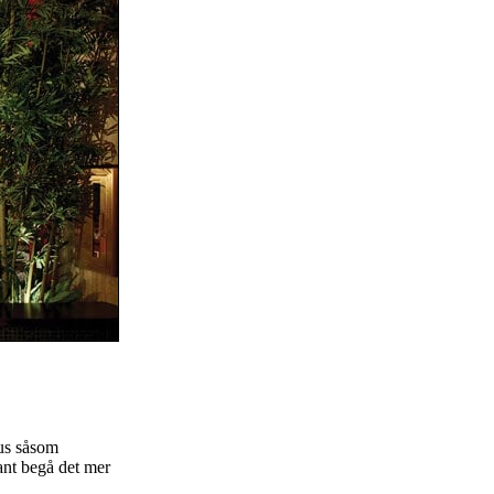
aus såsom
ant begå det mer