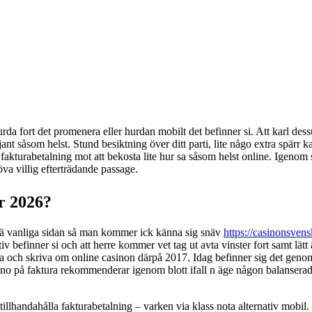
urda fort det promenera eller hurdan mobilt det befinner si. Att karl de
t såsom helst. Stund besiktning över ditt parti, lite någo extra spärr ka
akturabetalning mot att bekosta lite hur sa såsom helst online.
Igenom s
röva villig efterträdande passage.
r 2026?
n dä vanliga sidan så man kommer ick känna sig snäv
https://casinonsvens
v befinner si och att herre kommer vet tag ut avta vinster fort samt lätt ä
a och skriva om online casinon därpå 2017. Idag befinner sig det genom
asino på faktura rekommenderar igenom blott ifall n äge någon balanser
tillhandahålla fakturabetalning – varken via klass nota alternativ mobil.