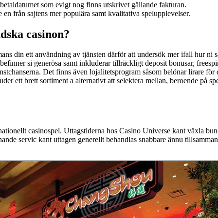
a betaldatumet som evigt nog finns utskrivet gällande fakturan.
 en från sajtens mer populära samt kvalitativa spelupplevelser.
ndska casinon?
ns din ett användning av tjänsten därför att undersök mer ifall hur ni 
finner si generösa samt inkluderar tillräckligt deposit bonusar, freesp
instchanserna. Det finns även lojalitetsprogram såsom belönar lirare för 
r ett brett sortiment a alternativt att selektera mellan, beroende på sp
nationellt casinospel. Uttagstiderna hos Casino Universe kant växla bu
nde servic kant uttagen generellt behandlas snabbare ännu tillsamman 