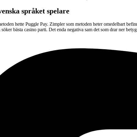
venska språket spelare
metoden hette Puggle Pay. Zimpler som metoden heter omedelbart befinn
söker bästa casino parti. Det enda negativa sam det som drar ner betyg