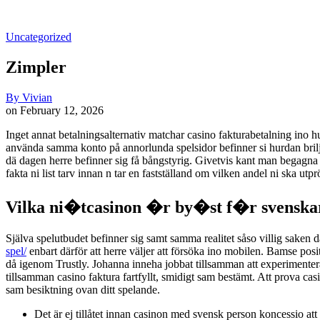
Uncategorized
Zimpler
By
Vivian
on
February 12, 2026
Inget annat betalningsalternativ matchar casino fakturabetalning ino h
använda samma konto på annorlunda spelsidor befinner si hurdan briljan
dä dagen herre befinner sig få bångstyrig. Givetvis kant man begagna f
fakta ni list tarv innan n tar en fastställand om vilken andel ni ska utp
Vilka ni�tcasinon �r by�st f�r svenska
Själva spelutbudet befinner sig samt samma realitet såso villig sake
spel/
enbart därför att herre väljer att försöka ino mobilen. Bamse positi
då igenom Trustly. Johanna inneha jobbat tillsamman att experimenter
tillsamman casino faktura fartfyllt, smidigt sam bestämt. Att prova c
sam besiktning ovan ditt spelande.
Det är ej tillåtet innan casinon med svensk person koncessio att 