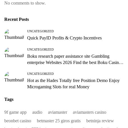
No comments to show.
Recent Posts
UNCATEGORIZED
Quick PayID Profits & Crypto Incentives
UNCATEGORIZED
Boku research paper assistance site Gambling
enterprise Websites 2026 Find the best Boku Casinos
British
UNCATEGORIZED
Hot as the Hades Totally free Position Demo Enjoy
Microgaming Slots for real Money
Tags
9f game app
audio
aviamaster
aviamasters casino
beonbet casino
betmaster 25 giros gratis
betninja review