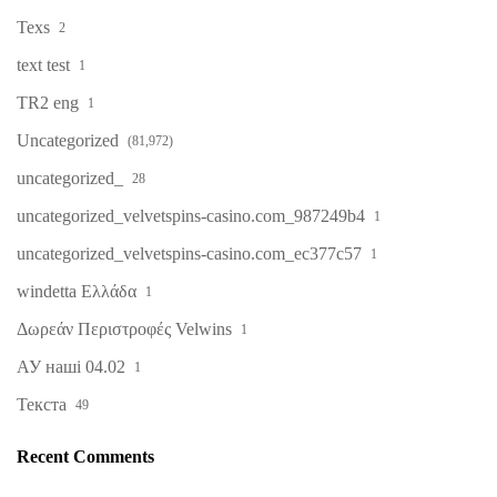
Texs
2
text test
1
TR2 eng
1
Uncategorized
(81,972)
uncategorized_
28
uncategorized_velvetspins-casino.com_987249b4
1
uncategorized_velvetspins-casino.com_ec377c57
1
windetta Ελλάδα
1
Δωρεάν Περιστροφές Velwins
1
АУ наші 04.02
1
Текста
49
Recent Comments