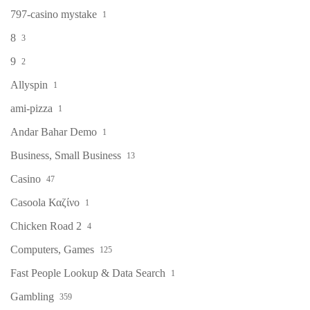
797-casino mystake
1
8
3
9
2
Allyspin
1
ami-pizza
1
Andar Bahar Demo
1
Business, Small Business
13
Casino
47
Casoola Καζίνο
1
Chicken Road 2
4
Computers, Games
125
Fast People Lookup & Data Search
1
Gambling
359