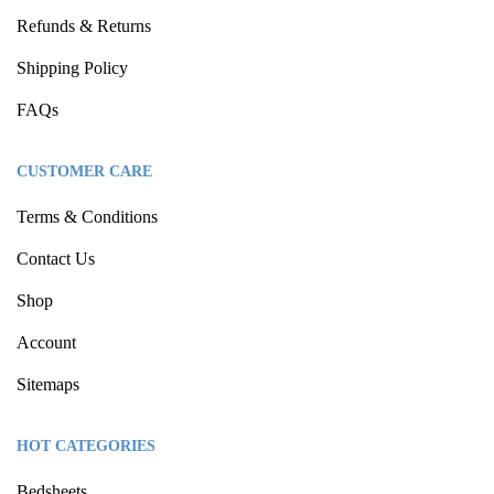
Refunds & Returns
Shipping Policy
FAQs
CUSTOMER CARE
Terms & Conditions
Contact Us
Shop
Account
Sitemaps
HOT CATEGORIES
Bedsheets