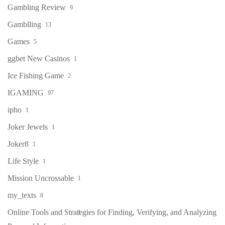
Gambling Review
9
Gamblling
13
Games
5
ggbet New Casinos
1
Ice Fishing Game
2
IGAMING
97
ipho
1
Joker Jewels
1
Joker8
1
Life Style
1
Mission Uncrossable
1
my_texts
8
Online Tools and Strategies for Finding, Verifying, and Analyzing
1