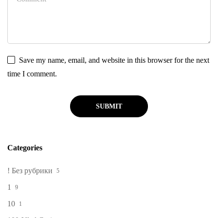
Save my name, email, and website in this browser for the next
time I comment.
Categories
! Без рубрики
5
1
9
10
1