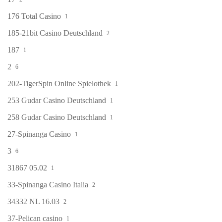
176 Total Casino
1
185-21bit Casino Deutschland
2
187
1
2
6
202-TigerSpin Online Spielothek
1
253 Gudar Casino Deutschland
1
258 Gudar Casino Deutschland
1
27-Spinanga Casino
1
3
6
31867 05.02
1
33-Spinanga Casino Italia
2
34332 NL 16.03
2
37-Pelican casino
1