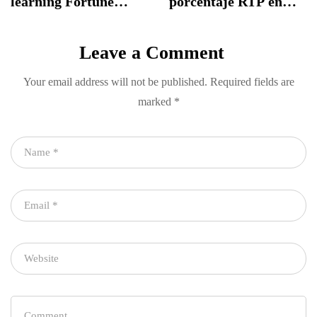
learning Fortune
porcentaje RTP en
Dragon mechanics
diferentes tipos de
máquinas
Leave a Comment
tragamonedas
Your email address will not be published.
Required fields are
digitales
marked
*