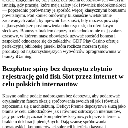
istnieją, gdy pracują, które mają zalety jak i również niedoskonałości
— poprzednio porównamy je spośród więcej klasycznymi bonusami
powitalnymi. Pod koniec omówimy kilkanaście wielokrotnie
zadawanych zadań, by upewnić baczności, hdy możesz powziąć
najkorzystniejsze postanowienia odnoszące się do ofert kasyn
sieciowy. Bonusy z brakiem depozytu niejednokrotnie mają zakres
czasowy, w którym masz obowiązek używać spośród bonusu i
zaspokoić odnoszące się do zakładów. GDF Play Casino oferuje
perfekcyjną bibliotekę gierek, która rozlicza morzem tysiąc
produkcji od najkorzystniejszych wytwórców oprogramowania w
branży iGaming.
Bezpłatne spiny bez depozytu zbytnio
rejestrację gold fish Slot przez internet w
celu polskich internautów
Kasyno online podaje nadprogram bez depozytu, aby podarować
oryginalnym fanom okazję spróbowania swoich sił jak i również
zapoznania się z architekturą. Deficyt Premie depozytowe służą jako
brama w celu żółtodzióbów jak i również ostrożnych internautów,
jacy potrzebują zaznać komputerów kasynowych przez internet z
brakiem deklaracji pieniężnych. Dają szansę spróbowania
nowatorskich komputerów, eksploracji interfejsu kasyna i