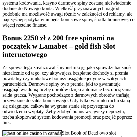
systemu kodowania, kasyno darmowe spiny zostaną nieświadomie
dodane do Nowego konta. Wielkość przyznawanych nagród
podobnie ma możliwość uwagi różnić w zależności od reklamy, ale
najczęściej spotykanymi będą bonusowe spiny, środki bonusowe, co
więcej rzetelne finanse.
Bonus 2250 zł z 200 free spinami na
początek w Lamabet – gold fish Slot
internetowego
Za sprawą tego zrealizowaliśmy instrukcję, jaka sprawdzi baczności
niezależnie od tego, czy aktywujesz bezpłatne dochody z, premia
powitalny czy unikatowe bonusy osiągalne jedynie w witrynach
partnerskich. Darmowe spiny owo premia, jaki to gwarantuje
osiągnąć wiadomą liczbę obrotów dzięki automacie bez obciążania
salda gracza. Wygrane pochodzące z darmowych obrotów trafiają
przeważnie do salda bonusowego. Gdy tylko warunki ruchu staną
się osiągnięte, całkowita wygrana stanie się przystępna do
odwiedzenia wypłaty. Żeby zdobyć bonus wyjąwszy depozytu,
trzeba skopiować system kodowania promocji oraz przejść poprzez
link.
Slot Book of Dead owo slot