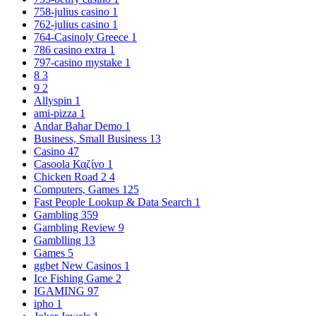
758-julius casino
1
762-julius casino
1
764-Casinoly Greece
1
786 casino extra
1
797-casino mystake
1
8
3
9
2
Allyspin
1
ami-pizza
1
Andar Bahar Demo
1
Business, Small Business
13
Casino
47
Casoola Καζίνο
1
Chicken Road 2
4
Computers, Games
125
Fast People Lookup & Data Search
1
Gambling
359
Gambling Review
9
Gamblling
13
Games
5
ggbet New Casinos
1
Ice Fishing Game
2
IGAMING
97
ipho
1