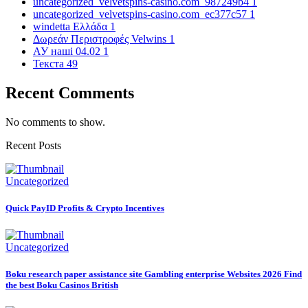
uncategorized_velvetspins-casino.com_987249b4
1
uncategorized_velvetspins-casino.com_ec377c57
1
windetta Ελλάδα
1
Δωρεάν Περιστροφές Velwins
1
АУ наші 04.02
1
Текста
49
Recent Comments
No comments to show.
Recent Posts
Uncategorized
Quick PayID Profits & Crypto Incentives
Uncategorized
Boku research paper assistance site Gambling enterprise Websites 2026 Find
the best Boku Casinos British