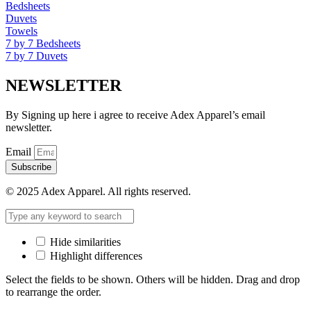
Bedsheets
Duvets
Towels
7 by 7 Bedsheets
7 by 7 Duvets
NEWSLETTER
By Signing up here i agree to receive Adex Apparel’s email
newsletter.
Email
Subscribe
© 2025 Adex Apparel. All rights reserved.
Hide similarities
Highlight differences
Select the fields to be shown. Others will be hidden. Drag and drop
to rearrange the order.