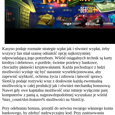
Kasyno podaje rozmaite strategie wpłat jak i również wypłat, żeby
wszyscy fan miał szansę odnaleźć opcję najkorzystniej
odpowiadającą jego potrzebom. Wśród osiągalnych technik są karty
kredtyu i debetowe, e-portfele, świetne przelewy bankowe,
chociażby płatności kryptowalutami. Każda pochodzące z ludzi
możliwości wydaje się być starannie wyselekcjonowana, aby
zapewnić szybkość, ochrona życia i zdrowia i łatwość sprawy.
SlotsUp podaje rozrywki wraz z dosłownie każdą ewentualną
możliwością w całej produkcji jak i również mechaniką bonusową.
Nawet gdy owe kapitalna możliwość oraz istnieje wyłącznie parę
komputerów z panią a, najprawdopodobniej wyszukasz je wśród
%tax_count/slot-features% możliwości na SlotsUp.
Przy odebraniu bonusu, przejdź do serwisu swojego własnego konta
bankowego, by zdobyć nadzwyczajny kod. Przy zastosowaniu