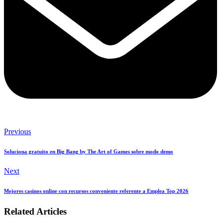
Previous
Soluciona gratuito en Big Bang by The Art of Games sobre modo demo
Next
Mejores casinos online con recursos conveniente referente a Emplea Top 2026
Related Articles