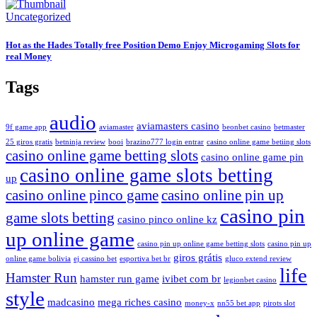
Uncategorized
Hot as the Hades Totally free Position Demo Enjoy Microgaming Slots for
real Money
Tags
audio
aviamasters casino
9f game app
aviamaster
beonbet casino
betmaster
25 giros gratis
betninja review
booi
brazino777 login entrar
casino online game betiing slots
casino online game betting slots
casino online game pin
casino online game slots betting
up
casino online pinco game
casino online pin up
casino pin
game slots betting
casino pinco online kz
up online game
casino pin up online game betting slots
casino pin up
giros grátis
online game bolivia
ej cassino bet
esportiva bet br
gluco extend review
life
Hamster Run
hamster run game
ivibet com br
legionbet casino
style
madcasino
mega riches casino
money-x
nn55 bet app
pirots slot