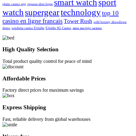
smart watch
sport
platin casino app
riqueza slots login
watch
supergear
technology
top 10
casino en ligne francais
Tower Rush
wild bounty showdown
demo
windetta casino Ελλάδα
Ελλάδα SG Casino
авиа мастерс казино
High Quality Selection
Total product quality control for peace of mind
Affordable Prices
Factory direct prices for maximum savings
Express Shipping
Fast, reliable delivery from global warehouses