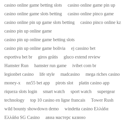
casino online game betting slots
casino online game pin up
casino online game slots betting
casino online pinco game
casino online pin up game slots betting
casino pinco online kz
casino pin up online game
casino pin up online game betting slots
casino pin up online game bolivia
ej cassino bet
esportiva bet br
giros grátis
gluco extend review
Hamster Run
hamster run game
ivibet com br
legionbet casino
life style
madcasino
mega riches casino
money-x
nn55 bet app
pirots slot
platin casino app
riqueza slots login
smart watch
sport watch
supergear
technology
top 10 casino en ligne francais
Tower Rush
wild bounty showdown demo
windetta casino Ελλάδα
Ελλάδα SG Casino
авиа мастерс казино