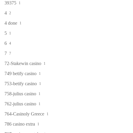
39375
1
4
2
4 done
1
5
1
6
4
7
7
72-Stakewin casino
1
749 betify casino
1
753-betify casino
1
758-julius casino
1
762-julius casino
1
764-Casinoly Greece
1
786 casino extra
1