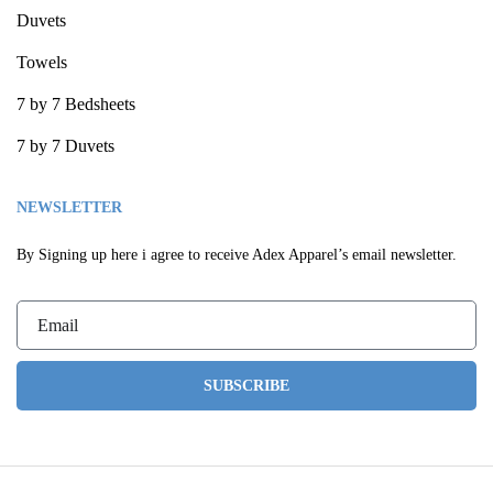
Duvets
Towels
7 by 7 Bedsheets
7 by 7 Duvets
NEWSLETTER
By Signing up here i agree to receive Adex Apparel’s email newsletter.
SUBSCRIBE