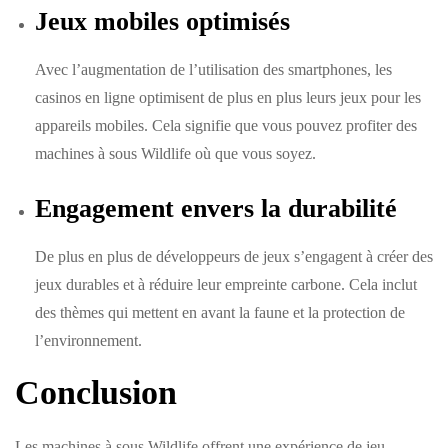
Jeux mobiles optimisés
Avec l’augmentation de l’utilisation des smartphones, les
casinos en ligne optimisent de plus en plus leurs jeux pour les
appareils mobiles. Cela signifie que vous pouvez profiter des
machines à sous Wildlife où que vous soyez.
Engagement envers la durabilité
De plus en plus de développeurs de jeux s’engagent à créer des
jeux durables et à réduire leur empreinte carbone. Cela inclut
des thèmes qui mettent en avant la faune et la protection de
l’environnement.
Conclusion
Les machines à sous Wildlife offrent une expérience de jeu