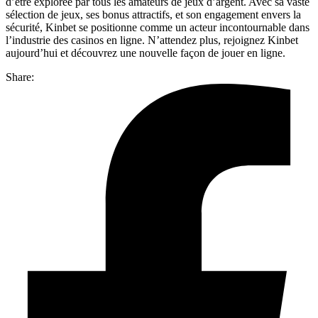
d’être explorée par tous les amateurs de jeux d’argent. Avec sa vaste
sélection de jeux, ses bonus attractifs, et son engagement envers la
sécurité, Kinbet se positionne comme un acteur incontournable dans
l’industrie des casinos en ligne. N’attendez plus, rejoignez Kinbet
aujourd’hui et découvrez une nouvelle façon de jouer en ligne.
Share: