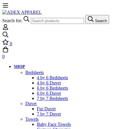
Search for:
Search
0
0
SHOP
Bedsheets
4 by 6 Bedsheets
4 by 6 Duvet
6 by 6 Bedsheets
6 by 6 Duvet
7 by 7 Bedsheets
Duvet
Fur Duvet
7 by 7 Duvet
Towels
Baby Face Towels