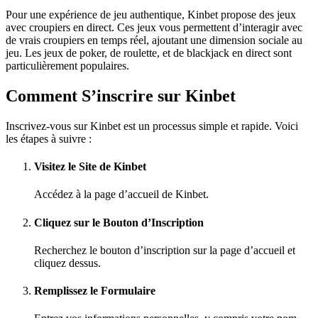
Pour une expérience de jeu authentique, Kinbet propose des jeux
avec croupiers en direct. Ces jeux vous permettent d’interagir avec
de vrais croupiers en temps réel, ajoutant une dimension sociale au
jeu. Les jeux de poker, de roulette, et de blackjack en direct sont
particulièrement populaires.
Comment S’inscrire sur Kinbet
Inscrivez-vous sur Kinbet est un processus simple et rapide. Voici
les étapes à suivre :
Visitez le Site de Kinbet
Accédez à la page d’accueil de Kinbet.
Cliquez sur le Bouton d’Inscription
Recherchez le bouton d’inscription sur la page d’accueil et
cliquez dessus.
Remplissez le Formulaire