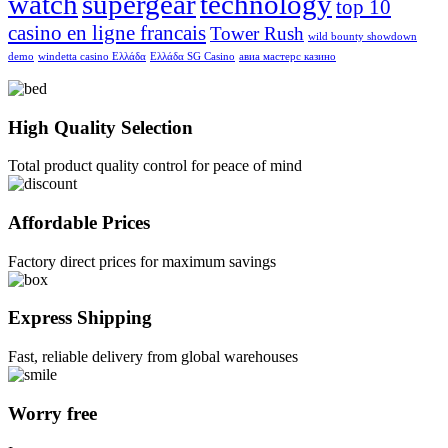
watch
supergear
technology
top 10
casino en ligne francais
Tower Rush
wild bounty showdown
demo
windetta casino Ελλάδα
Ελλάδα SG Casino
авиа мастерс казино
High Quality Selection
Total product quality control for peace of mind
Affordable Prices
Factory direct prices for maximum savings
Express Shipping
Fast, reliable delivery from global warehouses
Worry free