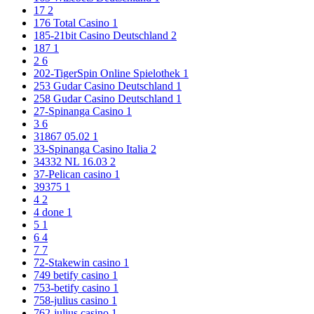
17
2
176 Total Casino
1
185-21bit Casino Deutschland
2
187
1
2
6
202-TigerSpin Online Spielothek
1
253 Gudar Casino Deutschland
1
258 Gudar Casino Deutschland
1
27-Spinanga Casino
1
3
6
31867 05.02
1
33-Spinanga Casino Italia
2
34332 NL 16.03
2
37-Pelican casino
1
39375
1
4
2
4 done
1
5
1
6
4
7
7
72-Stakewin casino
1
749 betify casino
1
753-betify casino
1
758-julius casino
1
762-julius casino
1