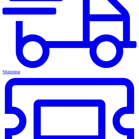
Shipping