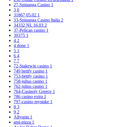
27-Spinanga Casino
1
3
6
31867 05.02
1
33-Spinanga Casino Italia
2
34332 NL 16.03
2
37-Pelican casino
1
39375
1
4
2
4 done
1
5
1
6
4
7
7
72-Stakewin casino
1
749 betify casino
1
753-betify casino
1
758-julius casino
1
762-julius casino
1
764-Casinoly Greece
1
786 casino extra
1
797-casino mystake
1
8
3
9
2
Allyspin
1
ami-pizza
1