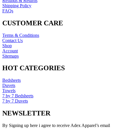
Refunds & Returns
Shipping Policy
FAQs
CUSTOMER CARE
Terms & Conditions
Contact Us
Shop
Account
Sitemaps
HOT CATEGORIES
Bedsheets
Duvets
Towels
7 by 7 Bedsheets
7 by 7 Duvets
NEWSLETTER
By Signing up here i agree to receive Adex Apparel’s email