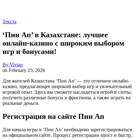
Текста
‘Пин Ап’ в Казахстане: лучшее
онлайн-казино с широким выбором
игр и бонусами!
By
Vivian
on
February 25, 2026
Для жителей Казахстана ‘Пин Ап’ — это отличное онлайн-
казино, предлагающее широкий выбор игр и увлекательный
игровой опыт. Здесь вы сможете насладиться игрой в слоты,
получить различные бонусы и фриспины, а также играть на
реальные деньги.
Регистрация на сайте Пин Ап
Для начала игры в ‘Пин Ап’ необходимо зарегистрироваться
на официальном сайте. Процесс регистрации прост и быстр,