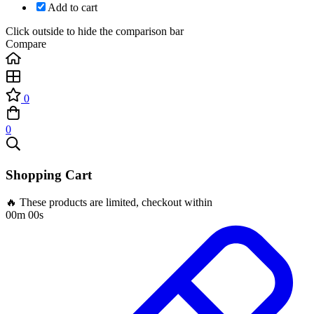
Add to cart
Click outside to hide the comparison bar
Compare
0
0
Shopping Cart
🔥 These products are limited, checkout within
00m 00s