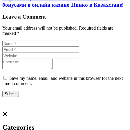
бонусами в онлайн казино Пинко в Казахстане!
Leave a Comment
Your email address will not be published.
Required fields are
marked
*
Save my name, email, and website in this browser for the next
time I comment.
Categories