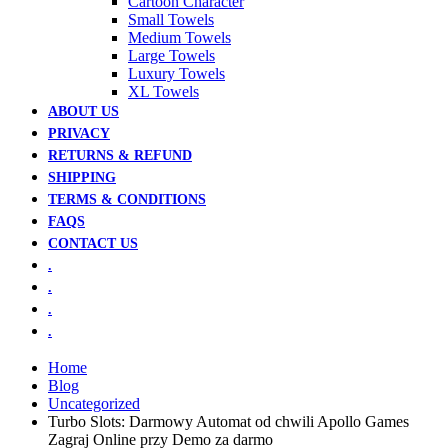
Cartoon Character
Small Towels
Medium Towels
Large Towels
Luxury Towels
XL Towels
ABOUT US
PRIVACY
RETURNS & REFUND
SHIPPING
TERMS & CONDITIONS
FAQS
CONTACT US
.
.
.
.
Home
Blog
Uncategorized
Turbo Slots: Darmowy Automat od chwili Apollo Games
Zagraj Online przy Demo za darmo