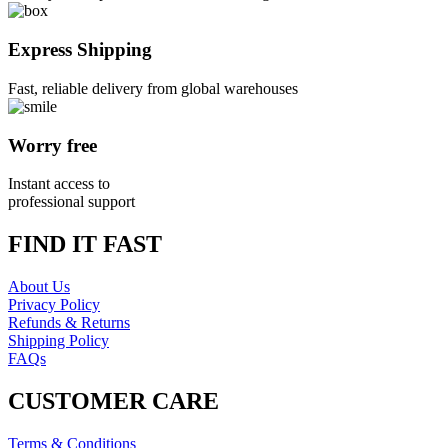
Express Shipping
Fast, reliable delivery from global warehouses
Worry free
Instant access to
professional support
FIND IT FAST
About Us
Privacy Policy
Refunds & Returns
Shipping Policy
FAQs
CUSTOMER CARE
Terms & Conditions