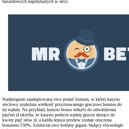
hazardowych napotykanych w sieci.
Nadprogram zaadaptowana owo postać bonusu, w której kasyno
sieciowy uzależnia wielkość przyznawanego graczowi bonusu do
tej wpłaty. Na przykład, kasyno bonus setka% do odwiedzenia
pięćset zł określa, że kasyno podwoi wpłatę gracza służące do
kwoty pięć stów zł, a każda lepsza przelew zostaje otoczona
bonusem 150%. Aristocrat owe kolejny gigant, będący równolegle