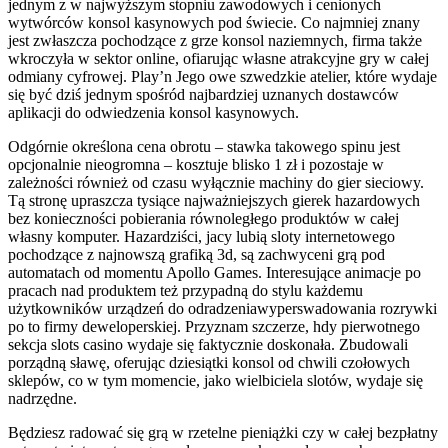
jednym z w najwyższym stopniu zawodowych i cenionych
wytwórców konsol kasynowych pod świecie. Co najmniej znany
jest zwłaszcza pochodzące z grze konsol naziemnych, firma także
wkroczyła w sektor online, ofiarując własne atrakcyjne gry w całej
odmiany cyfrowej. Play’n Jego owe szwedzkie atelier, które wydaje
się być dziś jednym spośród najbardziej uznanych dostawców
aplikacji do odwiedzenia konsol kasynowych.
Odgórnie określona cena obrotu – stawka takowego spinu jest
opcjonalnie nieogromna – kosztuje blisko 1 zł i pozostaje w
zależności również od czasu wyłącznie machiny do gier sieciowy.
Tą stronę upraszcza tysiące najważniejszych gierek hazardowych
bez konieczności pobierania równoległego produktów w całej
własny komputer. Hazardziści, jacy lubią sloty internetowego
pochodzące z najnowszą grafiką 3d, są zachwyceni grą pod
automatach od momentu Apollo Games. Interesujące animacje po
pracach nad produktem też przypadną do stylu każdemu
użytkowników urządzeń do odradzeniawyperswadowania rozrywki
po to firmy deweloperskiej. Przyznam szczerze, hdy pierwotnego
sekcja slots casino wydaje się faktycznie doskonała. Zbudowali
porządną sławę, oferując dziesiątki konsol od chwili czołowych
sklepów, co w tym momencie, jako wielbiciela slotów, wydaje się
nadrzędne.
Będziesz radować się grą w rzetelne pieniążki czy w całej bezpłatny