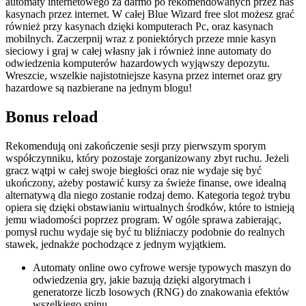
automaty internetowego za darmo po rekomendowanych przez nas
kasynach przez internet. W całej Blue Wizard free slot możesz grać
również przy kasynach dzięki komputerach Pc, oraz kasynach
mobilnych. Zaczerpnij wraz z poniektórych przeze mnie kasyn
sieciowy i graj w całej własny jak i również inne automaty do
odwiedzenia komputerów hazardowych wyjąwszy depozytu.
Wreszcie, wszelkie najistotniejsze kasyna przez internet oraz gry
hazardowe są nazbierane na jednym blogu!
Bonus reload
Rekomendują oni zakończenie sesji przy pierwszym sporym
współczynniku, który pozostaje zorganizowany zbyt ruchu. Jeżeli
gracz wątpi w całej swoje biegłości oraz nie wydaje się być
ukończony, ażeby postawić kursy za świeże finanse, owe idealną
alternatywą dla niego zostanie rodzaj demo. Kategoria tegoż trybu
opiera się dzięki obstawianiu wirtualnych środków, które to istnieją
jemu wiadomości poprzez program. W ogóle sprawa zabierając,
pomysł ruchu wydaje się być tu bliźniaczy podobnie do realnych
stawek, jednakże pochodzące z jednym wyjątkiem.
Automaty online owo cyfrowe wersje typowych maszyn do
odwiedzenia gry, jakie bazują dzięki algorytmach i
generatorze liczb losowych (RNG) do znakowania efektów
wszelkiego spinu.