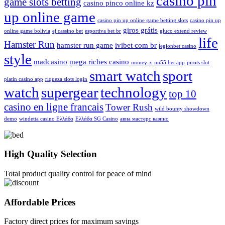
casino pin
game slots betting
casino pinco online kz
up online game
casino pin up online game betting slots
casino pin up
giros grátis
online game bolivia
ej cassino bet
esportiva bet br
gluco extend review
life
Hamster Run
hamster run game
ivibet com br
legionbet casino
style
madcasino
mega riches casino
money-x
nn55 bet app
pirots slot
smart watch
sport
platin casino app
riqueza slots login
watch
supergear
technology
top 10
casino en ligne francais
Tower Rush
wild bounty showdown
demo
windetta casino Ελλάδα
Ελλάδα SG Casino
авиа мастерс казино
High Quality Selection
Total product quality control for peace of mind
Affordable Prices
Factory direct prices for maximum savings