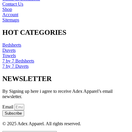
Contact Us
Shop
Account
Sitemaps
HOT CATEGORIES
Bedsheets
Duvets
Towels
7 by 7 Bedsheets
7 by 7 Duvets
NEWSLETTER
By Signing up here i agree to receive Adex Apparel’s email
newsletter.
Email
Subscribe
© 2025 Adex Apparel. All rights reserved.