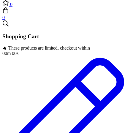
0
0
Shopping Cart
🔥 These products are limited, checkout within
00m 00s