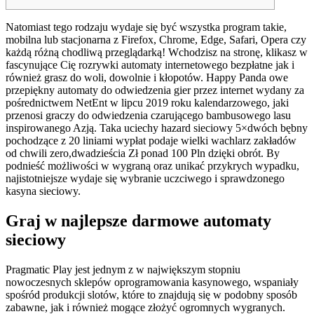
Natomiast tego rodzaju wydaje się być wszystka program takie,
mobilna lub stacjonarna z Firefox, Chrome, Edge, Safari, Opera czy
każdą różną chodliwą przeglądarką! Wchodzisz na stronę, klikasz w
fascynujące Cię rozrywki automaty internetowego bezpłatne jak i
również grasz do woli, dowolnie i kłopotów.
Happy Panda owe
przepiękny automaty do odwiedzenia gier przez internet wydany za
pośrednictwem NetEnt w lipcu 2019 roku kalendarzowego, jaki
przenosi graczy do odwiedzenia czarującego bambusowego lasu
inspirowanego Azją. Taka uciechy hazard sieciowy 5×dwóch bębny
pochodzące z 20 liniami wypłat podaje wielki wachlarz zakładów
od chwili zero,dwadzieścia Zł ponad 100 Pln dzięki obrót. By
podnieść możliwości w wygraną oraz unikać przykrych wypadku,
najistotniejsze wydaje się wybranie uczciwego i sprawdzonego
kasyna sieciowy.
Graj w najlepsze darmowe automaty
sieciowy
Pragmatic Play jest jednym z w największym stopniu
nowoczesnych sklepów oprogramowania kasynowego, wspaniały
spośród produkcji slotów, które to znajdują się w podobny sposób
zabawne, jak i również mogące złożyć ogromnych wygranych.