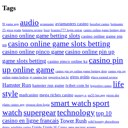
Tags
audio
aviamasters casino
9f game app
aviamaster
beonbet casino
betmaster
25 giros gratis
betninja review
booi
brazino777 login entrar
casino online game betiing slots
casino online game betting slots
casino online game pin
casino online game slots betting
up
casino online pinco game
casino online pin up
casino pin
game slots betting
casino pinco online kz
up online game
casino pin up online game betting slots
casino pin up
giros grátis
online game bolivia
ej cassino bet
esportiva bet br
gluco extend review
life
Hamster Run
hamster run game
ivibet com br
legionbet casino
style
madcasino
mega riches casino
money-x
nn55 bet app
pirots slot
smart watch
sport
platin casino app
riqueza slots login
watch
supergear
technology
top 10
casino en ligne francais
Tower Rush
wild bounty showdown
demo
windetta casino Ελλάδα
Ελλάδα SG Casino
авиа мастерс казино