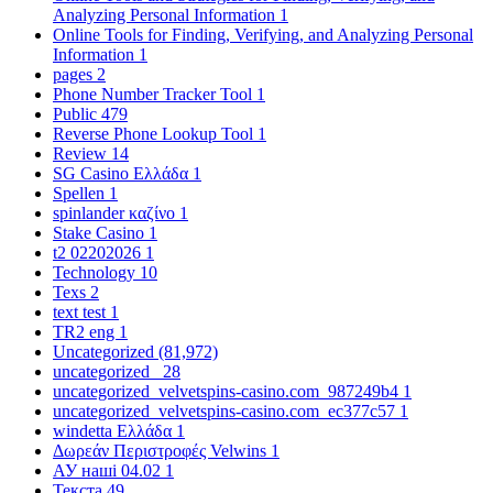
Analyzing Personal Information
1
Online Tools for Finding, Verifying, and Analyzing Personal
Information
1
pages
2
Phone Number Tracker Tool
1
Public
479
Reverse Phone Lookup Tool
1
Review
14
SG Casino Ελλάδα
1
Spellen
1
spinlander καζίνο
1
Stake Casino
1
t2 02202026
1
Technology
10
Texs
2
text test
1
TR2 eng
1
Uncategorized
(81,972)
uncategorized_
28
uncategorized_velvetspins-casino.com_987249b4
1
uncategorized_velvetspins-casino.com_ec377c57
1
windetta Ελλάδα
1
Δωρεάν Περιστροφές Velwins
1
АУ наші 04.02
1
Текста
49