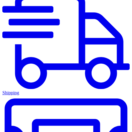
Shipping