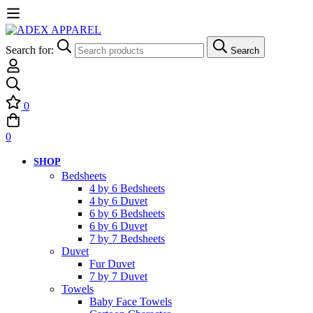
Search for:
Search
0
0
SHOP
Bedsheets
4 by 6 Bedsheets
4 by 6 Duvet
6 by 6 Bedsheets
6 by 6 Duvet
7 by 7 Bedsheets
Duvet
Fur Duvet
7 by 7 Duvet
Towels
Baby Face Towels