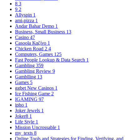
8
3
9
2
Allyspin
1
ami-pizza
1
Andar Bahar Demo
1
Business, Small Business
13
Casino
47
Casoola Καζίνο
1
Chicken Road 2
4
Computers, Games
125
Fast People Lookup & Data Search
1
Gambling
359
Gambling Review
9
Gamblling
13
Games
5
ggbet New Casinos
1
Ice Fishing Game
2
IGAMING
97
ipho
1
Joker Jewels
1
Joker8
1
Life Style
1
Mission Uncrossable
1
my_texts
8
Online Tools and Strategies for Finding, Verifying, and