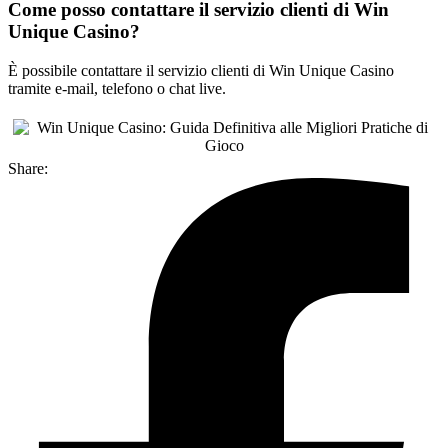
Come posso contattare il servizio clienti di Win
Unique Casino?
È possibile contattare il servizio clienti di Win Unique Casino
tramite e-mail, telefono o chat live.
Share: