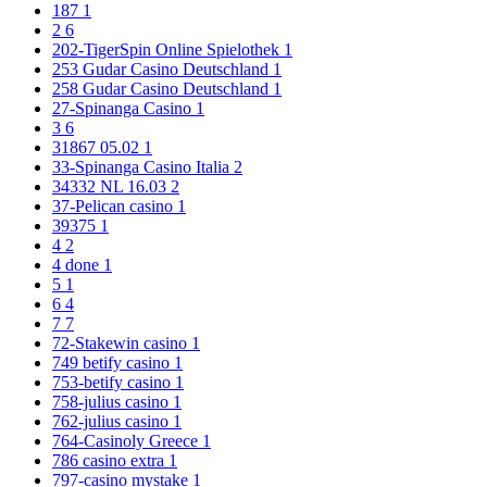
187
1
2
6
202-TigerSpin Online Spielothek
1
253 Gudar Casino Deutschland
1
258 Gudar Casino Deutschland
1
27-Spinanga Casino
1
3
6
31867 05.02
1
33-Spinanga Casino Italia
2
34332 NL 16.03
2
37-Pelican casino
1
39375
1
4
2
4 done
1
5
1
6
4
7
7
72-Stakewin casino
1
749 betify casino
1
753-betify casino
1
758-julius casino
1
762-julius casino
1
764-Casinoly Greece
1
786 casino extra
1
797-casino mystake
1