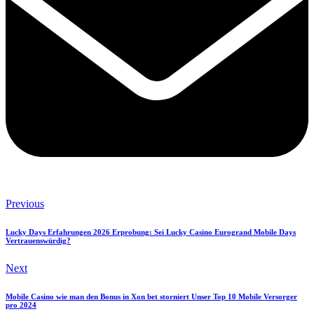
Previous
Lucky Days Erfahrungen 2026 Erprobung: Sei Lucky Casino Eurogrand Mobile Days
Vertrauenswürdig?
Next
Mobile Casino wie man den Bonus in Xon bet storniert Unser Top 10 Mobile Versorger
pro 2024