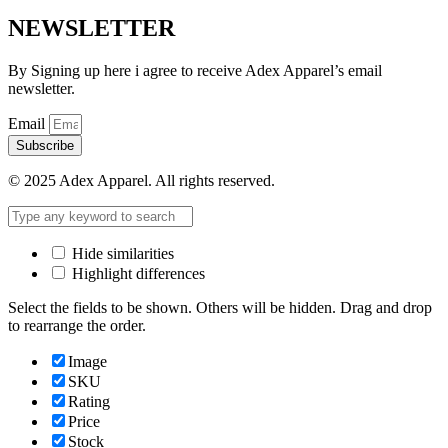
NEWSLETTER
By Signing up here i agree to receive Adex Apparel’s email
newsletter.
Email
Subscribe
© 2025 Adex Apparel. All rights reserved.
Hide similarities
Highlight differences
Select the fields to be shown. Others will be hidden. Drag and drop
to rearrange the order.
Image
SKU
Rating
Price
Stock