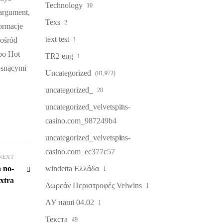
Technology
10
 argument,
Texs
2
ormacje
text test
pośród
1
lbo Hot
TR2 eng
1
osnącymi
Uncategorized
(81,972)
uncategorized_
28
uncategorized_velvetspins-
1
casino.com_987249b4
uncategorized_velvetspins-
1
casino.com_ec377c57
NEXT
a no-
windetta Ελλάδα
1
xtra
Δωρεάν Περιστροφές Velwins
1
АУ наші 04.02
1
Текста
49