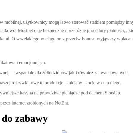
ramów mobilnej, użytkownicy mogą łatwo sterować statkiem pomiędzy in
odatkowo, Mostbet daje bezpieczne i przeróżne procedury płatności, , kt
odkami. O wszelakiego w ciągu oraz przeciw bonusu wyjąwszy wpłacan
nikatowa i emocjonująca.
rawnej — wspaniałe dla żółtodzióbów jak i również zaawansowanych.
zej rozrywki, owe te produkcje istnieją w istocie w celu niego.
ytywniejsze kasyna na prawdziwe pieniądze pod dachem SlotsUp.
przez internet zrobionych na NetEnt.
 do zabawy