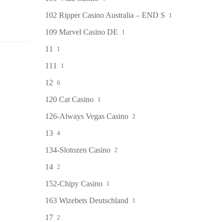
102 Ripper Casino Australia – END S
1
109 Marvel Casino DE
1
11
1
111
1
12
6
120 Cat Casino
1
126-Always Vegas Casino
2
13
4
134-Slotozen Casino
2
14
2
152-Chipy Casino
1
163 Wizebets Deutschland
1
17
2