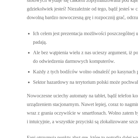
slotowych wydaje się całkiem zoptymalizowana pod kąte
gdziekolwiek jesteś! Niezależnie od tego, bądź jesteś w 
dowolną bardzo nowoczesną grę i rozpocznij grać, odrzu
Ich celem jest prezentacja możliwości poszczególnej 
padają.
Ale bez wątpienia wielu z nas ucieszy argument, iż 
do odwiedzenia darmowych komputerów.
Każdy z tych bodźców wolno odnaleźć po kasynach poc
Sektor hazardowy na terytorium polski może pochwalić
Nowoczesne uciechy automaty na tablet, bądź telefon k
urządzeniem stacjonarnym. Nawet lepiej, coraz to nagm
wraz z grania oczywiście w smartfonach. Wolno zatem by
i intuicyjnie, a wszystkie przyciski są zlokalizowane 
Fani otrzymują punkty zbyt grę, które to potrafią dalej