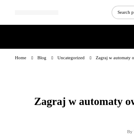
Home
Blog
Uncategorized
Zagraj w automaty 
Zagraj w automaty ow
By