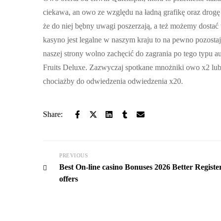
ciekawa, an owo ze względu na ładną grafikę oraz drogę
że do niej bębny uwagi poszerzają, a też możemy dostać
kasyno jest legalne w naszym kraju to na pewno pozostaj
naszej strony wolno zachęcić do zagrania po tego typu a
Fruits Deluxe. Zazwyczaj spotkane mnożniki owo x2 lub
chociażby do odwiedzenia odwiedzenia x20.
Share:
PREVIOUS
Best On-line casino Bonuses 2026 Better Regist
offers