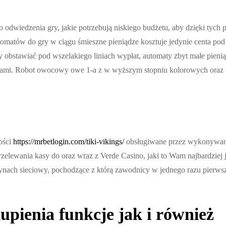
odwiedzenia gry, jakie potrzebują niskiego budżetu, aby dzięki tych 
tomatów do gry w ciągu śmieszne pieniądze kosztuje jedynie centa pod
y obstawiać pod wszelakiego liniach wypłat, automaty zbyt małe pien
nami.
Robot owocowy owe 1-a z w wyższym stopniu kolorowych oraz
ości
https://mrbetlogin.com/tiki-vikings/
obsługiwane przez wykonywan
zelewania kasy do oraz wraz z Verde Casino, jaki to Wam najbardziej j
ynach sieciowy, pochodzące z którą zawodnicy w jednego razu pierws
upienia funkcje jak i również